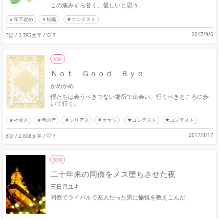
この痛みすら甘く、愛しいと思う。
年下攻め
短編
★コンテスト
2017/9/6
3話 / 2,782文字
/
7
完結
Ｎｏｔ Ｇｏｏｄ Ｂｙｅ
かめかめ
僕たちは会うべきでない場所で出会い、行くべきところに歩
いて行く。
社会人
年の差
シリアス
オヤジ
★コンテスト
★コンテスト
2017/9/17
6話 / 2,608文字
/
7
完結
二十年来の同僚をメス堕ちさせた夜
三日月ユキ
同僚でライバルで友人だった男に愉悦を教えこんだ