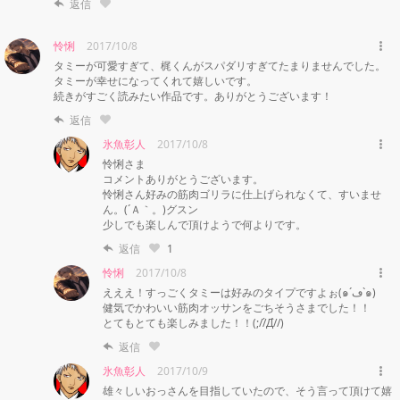
返信
怜悧
2017/10/8
タミーが可愛すぎて、梶くんがスパダリすぎてたまりませんでした。

タミーが幸せになってくれて嬉しいです。

続きがすごく読みたい作品です。ありがとうございます！
返信
氷魚彰人
2017/10/8
怜悧さま

コメントありがとうございます。

怜悧さん好みの筋肉ゴリラに仕上げられなくて、すいませ
ん。(´Ａ｀。)グスン

少しでも楽しんで頂けようで何よりです。
返信
1
怜悧
2017/10/8
えええ！すっごくタミーは好みのタイプですよぉ(๑´ڡ`๑)

健気でかわいい筋肉オッサンをごちそうさまでした！！

とてもとても楽しみました！！(;//́Д/̀/)
返信
氷魚彰人
2017/10/9
雄々しいおっさんを目指していたので、そう言って頂けて嬉