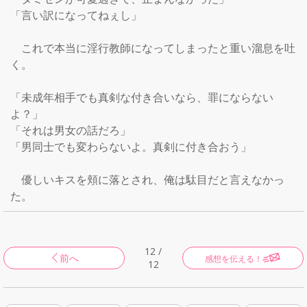
「言い訳になってねぇし」

　これで本当に淫行教師になってしまったと重い溜息を吐
く。

「未成年相手でも真剣な付き合いなら、罪にならない
よ？」

「それは男女の話だろ」

「男同士でも変わらないよ。真剣に付き合おう」

　優しいキスを頬に落とされ、俺は駄目だと言えなかっ
た。
12 /
前へ
感想を伝える！
12