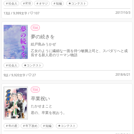
社会人
R18
オヤジ
短編
★コンテスト
2017/10/3
13話 / 9,999文字
/
107
完結
夢の続きを
絵戸島みうかぜ
乙女のように繊細な一面を待つ敏腕上司と、スパダリへと成
長する新人君のリーマン物語
社会人
★コンテスト
2018/6/21
9話 / 9,920文字
/
27
完結
卒業祝い
たかせまこと
君の、卒業を祝おう。
年の差
年下攻め
短編
★コンテスト