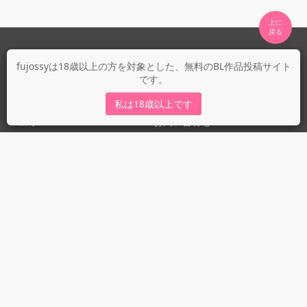
上に

fujossyについて
fujossyは18歳以上の方を対象とした、無料のBL作品投稿サイト
です。
運営会社
fujossy運営ブログ
私は18歳以上です
ヘルプ
お問い合わせ
ガイドライン
ガイドライン（投稿者）
ガイドライン（出版社）
初めての方に／安心安全への取り組み
fujossyをより楽しむために