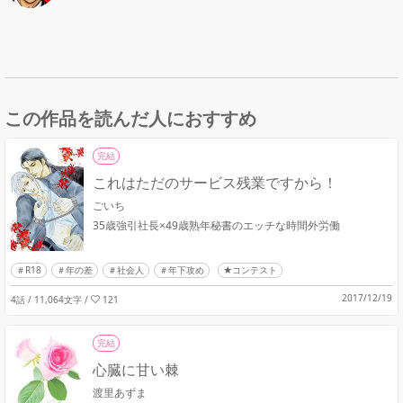
この作品を読んだ人におすすめ
完結
これはただのサービス残業ですから！
ごいち
35歳強引社長×49歳熟年秘書のエッチな時間外労働
R18
年の差
社会人
年下攻め
★コンテスト
2017/12/19
4話 / 11,064文字
/
121
完結
心臓に甘い棘
渡里あずま