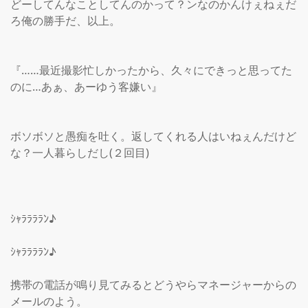
どーしてんなことしてんのかって？ンなのかんけぇねぇだ
ろ俺の勝手だ、以上。

『……最近撮影忙しかったから、久々にできっと思ってた
のに…あぁ、あーゆう客嫌い』

ボソボソと愚痴を吐く。返してくれる人はいねぇんだけど
な？一人暮らしだし(２回目)

ｼｬﾗﾗﾗﾗﾝ♪

ｼｬﾗﾗﾗﾗﾝ♪

携帯の電話が鳴り見てみるとどうやらマネージャーからの
メールのよう。
