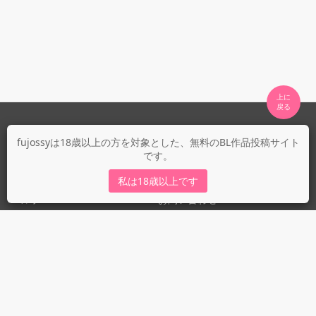
上に

fujossyについて
fujossyは18歳以上の方を対象とした、無料のBL作品投稿サイト
です。
運営会社
fujossy運営ブログ
私は18歳以上です
ヘルプ
お問い合わせ
ガイドライン
ガイドライン（投稿者）
ガイドライン（出版社）