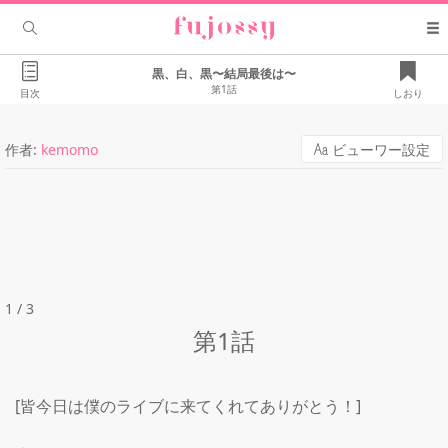
黒、白、黒〜結局最後は〜
第1話
目次
しおり
作者:
kemomo
ビューワー設定
1 / 3
第1話
[皆今日は僕のライブに来てくれてありがとう！]
