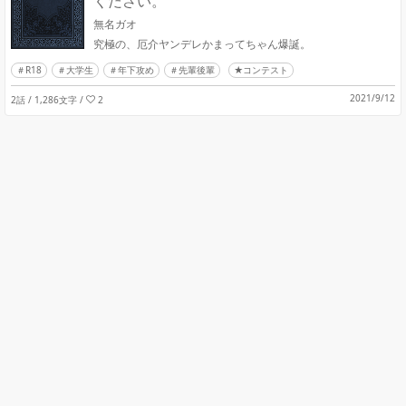
ください。
無名ガオ
究極の、厄介ヤンデレかまってちゃん爆誕。
R18
大学生
年下攻め
先輩後輩
★コンテスト
2021/9/12
2話 / 1,286文字
/
2