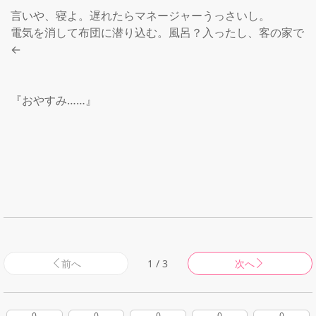
言いや、寝よ。遅れたらマネージャーうっさいし。

電気を消して布団に潜り込む。風呂？入ったし、客の家で
←

『おやすみ……』

前へ
1 / 3
次へ
0
0
0
0
0