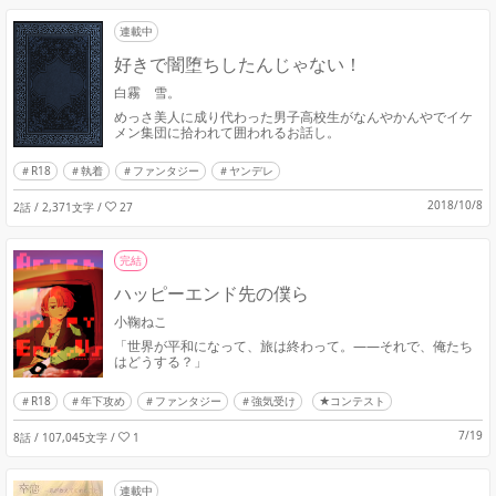
連載中
好きで闇堕ちしたんじゃない！
白霧 雪。
めっさ美人に成り代わった男子高校生がなんやかんやでイケ
メン集団に拾われて囲われるお話し。
R18
執着
ファンタジー
ヤンデレ
2018/10/8
2話 / 2,371文字
/
27
完結
ハッピーエンド先の僕ら
小鞠ねこ
「世界が平和になって、旅は終わって。――それで、俺たち
はどうする？」
R18
年下攻め
ファンタジー
強気受け
★コンテスト
7/19
8話 / 107,045文字
/
1
連載中