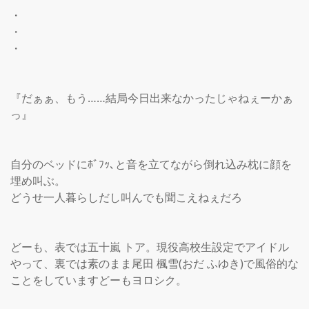
・

・

・

『だぁぁ、もう……結局今日出来なかったじゃねぇーかぁ
っ』

自分のベッドにﾎﾞﾌｯ､と音を立てながら倒れ込み枕に顔を
埋め叫ぶ。

どうせ一人暮らしだし叫んでも聞こえねぇだろ

どーも、表では五十嵐 トア。現役高校生設定でアイドル
やって、裏では素のまま尾田 楓雪(おだ ふゆき)で風俗的な
ことをしていますどーもヨロシク。
