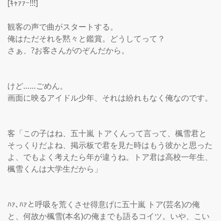
[ｷｬｧｧｰ!!!]

観客の声で曲がスタートする。

俺はただそれを黙々と鑑賞。どうしてって？

さぁ、?お客さんがのぞんだから。

けど……ごめん。

画面に映るアイドル少年、それは紛れもなく俺なのです。

客「この子はね、五十嵐 トアくんって言って、楓雪君と
そっくりだよね、掲示板で君を見た時はもう彼かと思った
よ、でもよく考えたら年が違うね。トア君は高校一年生、
楓雪くんは大学生だから」

ﾊｧ､ﾊｧと呼吸を荒くさせ得意げに五十嵐 トア(芸名)の俺
と、何故か楓雪(本名)の俺までも語るコイツ。いや、こい