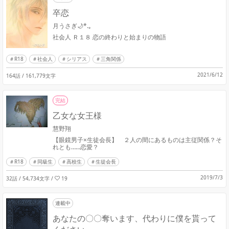
卒恋
月うさぎ🌙*.｡
社会人 Ｒ１８ 恋の終わりと始まりの物語
R18
社会人
シリアス
三角関係
2021/6/12
164話 / 161,779文字
完結
乙女な女王様
慧野翔
【眼鏡男子×生徒会長】 ２人の間にあるものは主従関係？そ
れとも……恋愛？
R18
同級生
高校生
生徒会長
2019/7/3
32話 / 54,734文字
/
19
連載中
あなたの〇〇奪います、代わりに僕を貰って