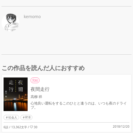
kemomo
この作品を読んだ人におすすめ
完結
夜間走行
高柳 祥
心地良い運転をするこのひとと逢うのは、いつも夜のドライ
ブ。
社会人
R18
2018/12/20
6話 / 13,362文字
/
30