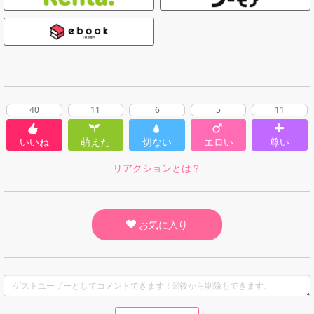
40
11
6
5
11
いいね
萌えた
切ない
エロい
尊い
リアクションとは？
お気に入り