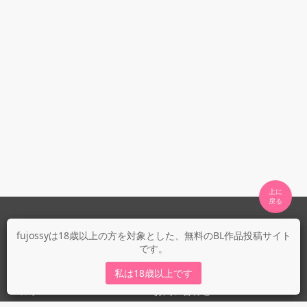
上に

fujossyについて
fujossyは18歳以上の方を対象とした、無料のBL作品投稿サイト
です。
運営会社
fujossy運営ブログ
私は18歳以上です
ヘルプ
お問い合わせ