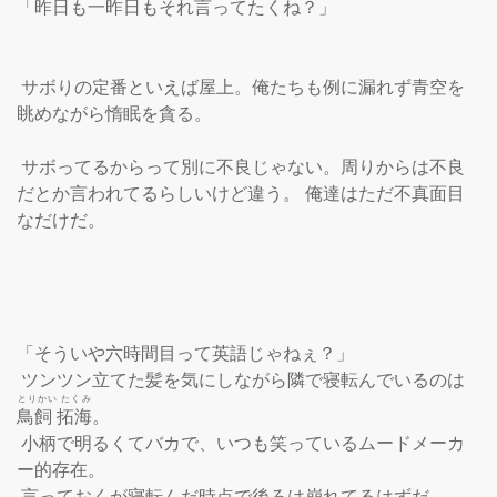
「昨日も一昨日もそれ言ってたくね？」

 サボりの定番といえば屋上。俺たちも例に漏れず青空を
眺めながら惰眠を貪る。

 サボってるからって別に不良じゃない。周りからは不良
だとか言われてるらしいけど違う。 俺達はただ不真面目
なだけだ。

「そういや六時間目って英語じゃねぇ？」

 ツンツン立てた髪を気にしながら隣で寝転んでいるのは
とりかい たくみ
鳥飼 拓海
。

 小柄で明るくてバカで、いつも笑っているムードメーカ
ー的存在。

 言っておくが寝転んだ時点で後ろは崩れてるはずだ。
