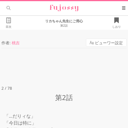
リカちゃん先生にご用心
第2話
目次
しおり
作者:
桃吉
ビューワー設定
2 / 78
第2話
「…だりィな」

「今日は特に」
