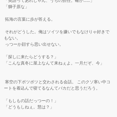
「英語ってあれじゃん、うちの担任。確か……」

「獅子原な」

 拓海の言葉に歩が答える。

 それがどうした。俺はソイツを嫌いでもなけりゃ好きで
もない。

 っつーか顔すら思い出せない。

「探しに来たらどうする？」

「こんな真冬に屋上なんて来ねぇよ。一月だぞ、今」

 寒空の下ポツポツと交わされる会話。 このクソ寒い中コ
ートを着込んで寝てるなんてバカだと思うだろう。

「もしもの話だっつーの！」

「どうもしねぇ。慧は？」
