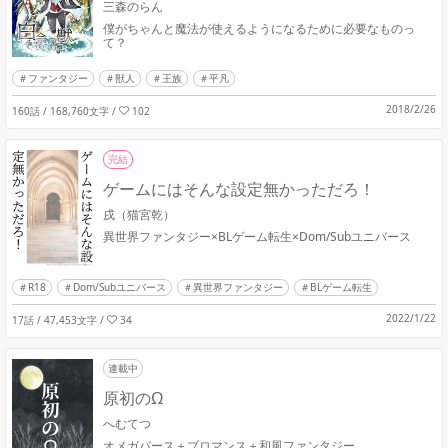
三森のらん
僕がちゃんと魔法が使えるようになるために必要なものっ
て？
ファンタジー
獣人
王族
平凡
2018/2/26
160話 / 168,760文字
/
102
完結
ゲームにはそんな設定無かっただろ！
戌（猫宮乾）
異世界ファンタジー×BLゲーム転生×Dom/Subユニバース
R18
Dom/Subユニバース
異世界ファンタジー
BLゲーム転生
2022/1/22
17話 / 47,453文字
/
34
連載中
原初のΩ
へむてつ
オメガバース＋ブロマンス＋和風ファンタジー