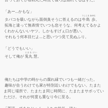
「あー…かもな」

うしじま あゆむ
 タバコを吸いながら面倒臭そうに答えるのは
牛島 歩
。

 拓海と違って無表情でいつも怠そうな、何考えてるかよ
くわかんないいヤツ。しかもすげぇ口が悪い。

 それもう何本目だよ…と思いつつ見て見ぬふり。

「どうでもいい」

とまる けい
 そして俺が 
兎丸 慧
。

 俺たちは中学の時からの腐れ縁でいつも一緒だった。

 趣味が合うわけでも家が特別近いわけでもない。たまた
ま同じ場所で、たまたま同じ時間に、たまたまサボってい
ただけ。それが何度も重なり今に至る。
