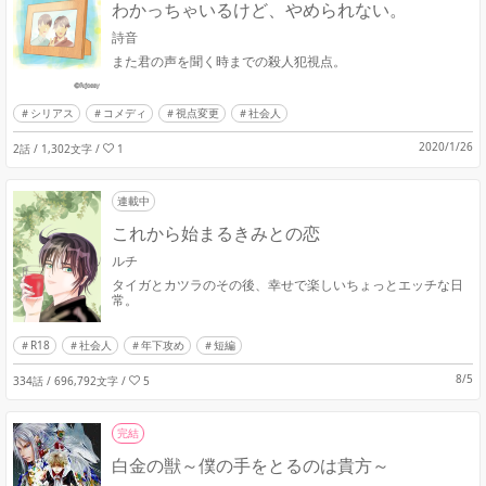
わかっちゃいるけど、やめられない。
詩音
また君の声を聞く時までの殺人犯視点。
シリアス
コメディ
視点変更
社会人
2020/1/26
2話 / 1,302文字
/
1
連載中
これから始まるきみとの恋
ルチ
タイガとカツラのその後、幸せで楽しいちょっとエッチな日
常。
R18
社会人
年下攻め
短編
8/5
334話 / 696,792文字
/
5
完結
白金の獣～僕の手をとるのは貴方～