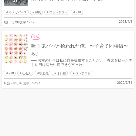
オメガバース
和風
ファンタジー
R18
2023/4/6
4話 / 9,299文字
/
2
完結
吸血鬼パパと拾われた俺。〜子育て同棲編〜
あじ
── お前の仕事は私に血を提供することだ。 春太を拾った美
しい男は冷たい瞳でそう言った。
R18
社会人
吸血鬼
オレ様
★コンテスト
2020/7/31
40話 / 81,340文字
/
97