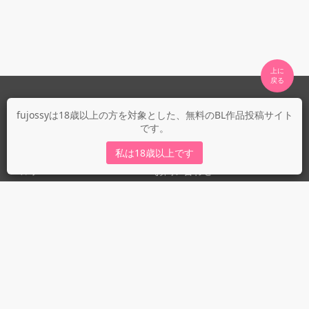
上に

fujossyについて
fujossyは18歳以上の方を対象とした、無料のBL作品投稿サイト
です。
運営会社
fujossy運営ブログ
私は18歳以上です
ヘルプ
お問い合わせ
ガイドライン
ガイドライン（投稿者）
ガイドライン（出版社）