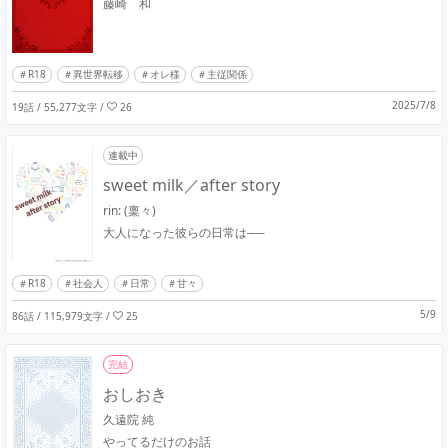
藤崎 和
R18
異世界転移
オレ様
主従関係
2025/7/8
19話 / 55,277文字
/
26
連載中
sweet milk／after story
rin: (稟々)
大人になった彼らの日常は──
R18
社会人
日常
甘々
5/9
86話 / 115,979文字
/
25
完結
おしおき
久遠院 純
やってるだけのお話