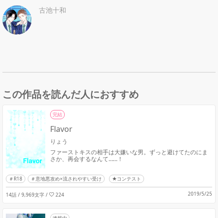
古池十和
この作品を読んだ人におすすめ
完結
Flavor
りょう
ファーストキスの相手は大嫌いな男。ずっと避けてたのにま
さか、再会するなんて……！
R18
意地悪攻め×流されやすい受け
★コンテスト
2019/5/25
14話 / 9,969文字
/
224
連載中