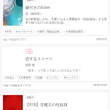
鍵付きのEden
戌（猫宮乾）
Ωが家畜扱いされ、不要になると廃棄処分（性奴隷化）する世
界で繰り広げられる恋のお話。
R18
オメガバース
微SF（理論ほぼ無）
地球類似環境
2022/2/2
1話 / 762文字
/
7
完結
恋するスイーツ
箕田 悠
「好き」って言ってほしいだけなんです！
社会人
先輩後輩
短編
ツンデレ
★コンテスト
2019/10/20
13話 / 9,086文字
/
12
連載中
【R18】淫魔王の性奴隷