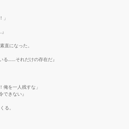
」

』

素直になった。

いる……それだけの存在だ』

！俺を一人残すな」

令できない』

くる。
