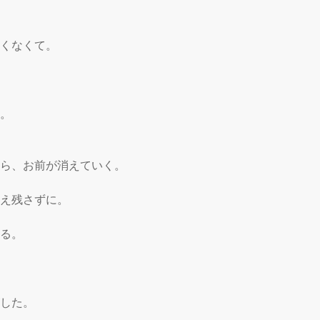
くなくて。

。

から、お前が消えていく。

え残さずに。

る。

した。
