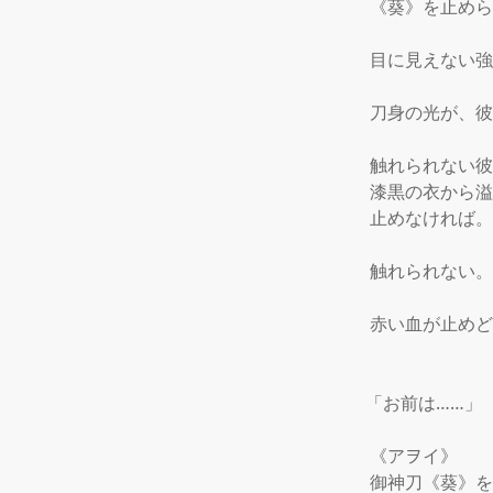
 《葵》を止めら
 目に見えない
 刀身の光が、彼
 触れられない
 漆黒の衣から溢
 止めなければ。

 触れられない。

 赤い血が止め
「お前は……」

 《アヲイ》

 御神刀《葵》