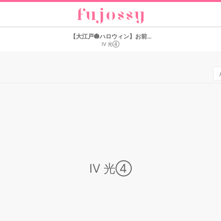
【大江戸🎃ハロウィン】お前...
Ⅳ 光④
Ⅳ 光④