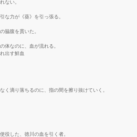
れない。

強引な力が《葵》を引っ張る。

の脇腹を貫いた。

彼の体なのに、血が流れる。

れ出す鮮血

どなく滴り落ちるのに、指の間を擦り抜けていく。

を使役した、徳川の血を引く者。
