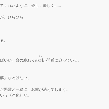
でてくれたように、優しく優しく……

が、ひらひら

る。

とき
ればいい。命の終わりの
刻
が間近に迫っている。

解』なわけない。

んだ悪霊と一緒に、お前が消えてしまう。

いう《浄化》だ。
