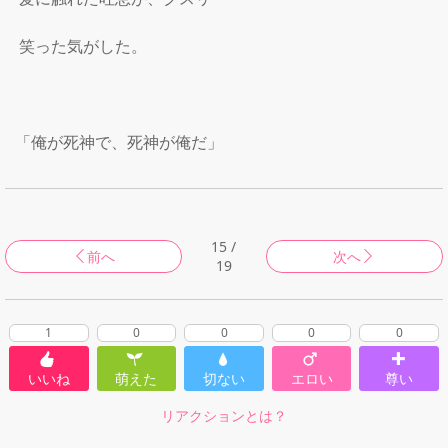
 笑った気がした。

「俺が死神で、死神が俺だ」

15 /
前へ
次へ
19
1
0
0
0
0
いいね
萌えた
切ない
エロい
尊い
リアクションとは？