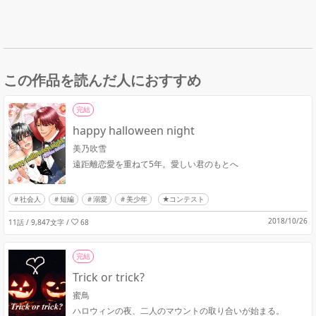
この作品を読んだ人におすすめ
完結
happy halloween night
美乃吹雪
遠距離恋愛を重ねて5年。愛しい君のもとへ
社会人
短編
溺愛
美少年
★コンテスト
2018/10/26
11話 / 9,847文字
/
68
完結
Trick or trick?
蜜鳥
ハロウィンの夜、二人のマウントの取り合いが始まる。