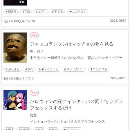
同級生
R18
大学生
下克上
★コンテスト
2021/10/31
7話 / 9,408文字
/
29
完結
ジャッコランタンはマッチョの夢を見る
馬 並子
中年タクシー運転手×カブのお化け 切ないマッチョツアー
おっさん
筋肉
ギャランドゥ
ファンタジー
★コンテスト
2018/10/16
5話 / 9,995文字
/
11
完結
ハロウィンの夜にインキュバス同士でラブラ
ブセックスするだけ
粒豆
インキュバス×インキュバスのラブラブセックス
R18
幼馴染
短編
童貞
★コンテスト