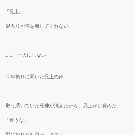
「兄上」

 温もりが俺を離してくれない。

……「一人にしない」

 半年振りに聞いた兄上の声

 取り憑いていた死神が消えたから、兄上が目覚めた。

「違うな」

 髪に触れた吐息が、クスリ
