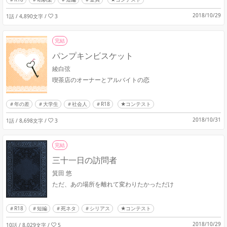
2018/10/29
1話 / 4,890文字
/
3
完結
パンプキンビスケット
綾白弦
喫茶店のオーナーとアルバイトの恋
年の差
大学生
社会人
R18
★コンテスト
2018/10/31
1話 / 8,698文字
/
3
完結
三十一日の訪問者
箕田 悠
ただ、あの場所を離れて変わりたかっただけ
R18
短編
死ネタ
シリアス
★コンテスト
2018/10/29
10話 / 8,029文字
/
5