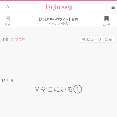
【大江戸🎃ハロウィン】お前...
Ⅴ そこにいる①
目次
しおり
作者:
きつつ輝
ビューワー設定
15 / 19
Ⅴ そこにいる①