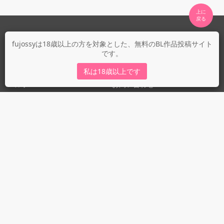
上に

fujossyについて
fujossyは18歳以上の方を対象とした、無料のBL作品投稿サイト
です。
運営会社
fujossy運営ブログ
私は18歳以上です
ヘルプ
お問い合わせ
ガイドライン
ガイドライン（投稿者）
ガイドライン（出版社）
初めての方に／安心安全への取り組み
fujossyをより楽しむために