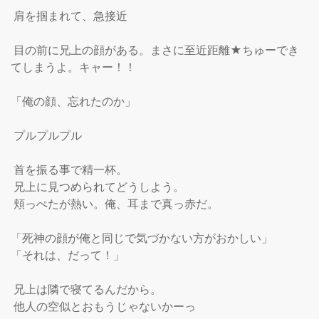
 肩を掴まれて、急接近

 目の前に兄上の顔がある。まさに至近距離★ちゅーでき
てしまうよ。キャー！！

「俺の顔、忘れたのか」

 プルプルプル

 首を振る事で精一杯。

 兄上に見つめられてどうしよう。

 頬っぺたが熱い。俺、耳まで真っ赤だ。

「死神の顔が俺と同じで気づかない方がおかしい」

「それは、だって！」

 兄上は隣で寝てるんだから。

 他人の空似とおもうじゃないかーっ
