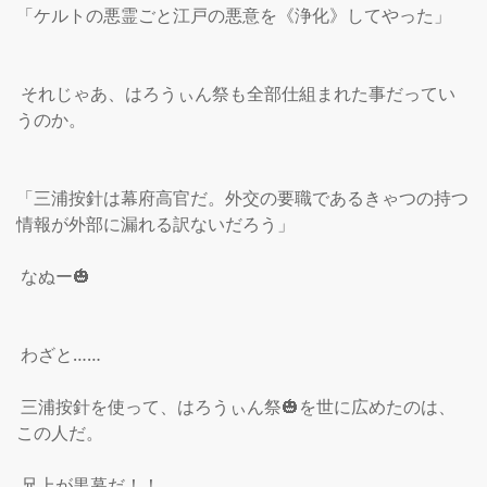
「ケルトの悪霊ごと江戸の悪意を《浄化》してやった」

 それじゃあ、はろうぃん祭も全部仕組まれた事だってい
うのか。

「三浦按針は幕府高官だ。外交の要職であるきゃつの持つ
情報が外部に漏れる訳ないだろう」

 なぬー🎃

 わざと……

 三浦按針を使って、はろうぃん祭🎃を世に広めたのは、
この人だ。

 兄上が黒幕だ！！
