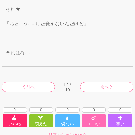
 それ★

「ちゅ…う……した覚えないんだけど」

 それはな……

17 /
前へ
次へ
19
0
0
0
0
0
いいね
萌えた
切ない
エロい
尊い
リアクションとは？