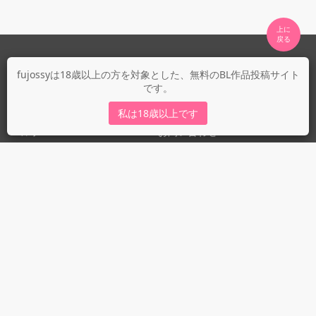
上に

fujossyについて
fujossyは18歳以上の方を対象とした、無料のBL作品投稿サイト
です。
運営会社
fujossy運営ブログ
私は18歳以上です
ヘルプ
お問い合わせ
ガイドライン
ガイドライン（投稿者）
ガイドライン（出版社）
初めての方に／安心安全への取り組み
fujossyをより楽しむために