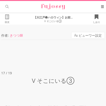
【大江戸🎃ハロウィン】お前...
Ⅴ そこにいる③
目次
しおり
作者:
きつつ輝
ビューワー設定
17 / 19
Ⅴ そこにいる③