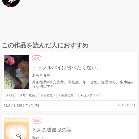
この作品を読んだ人におすすめ
完結
アップルパイは食べたくない。
あらき奏多
美形後輩×平凡先輩。高校生。年下攻め。無理やり。多少痛そ
うな描写アリ
R18
年下攻め
高校生
先輩後輩
★コンテスト
2018/10/31
16話 / 9,999文字
/
75
完結
とある吸血鬼の話
眠たい