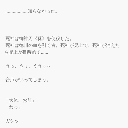
 ………………知らなかった。

 死神は御神刀《葵》を使役した。

 死神は徳川の血を引く者。死神が兄上で、死神が消えた
ら兄上が目醒めて……

 うっ、うぅ、ううぅ～

 合点がいってしまう。

「大体、お前」

「わっ」

 ガシッ
