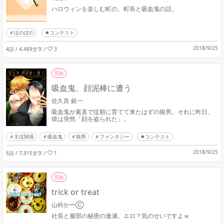
ハロウィンを楽しむ町の、町長と吸血鬼の話。
ほのぼの
★コンテスト
2018/9/25
4話 / 4,489文字
/
3
完結
吸血鬼、顔泥棒に遭う
佐久良 銀一
吸血鬼が素直で従順に育てて来たはずの狼男。それに昨日、
彼は突然「顔を盗られた」。
主従関係
吸血鬼
狼男
ファンタジー
★コンテスト
2018/9/25
6話 / 7,915文字
/
1
完結
trick or treat
山科かーⒸ
社長と服部の秘密の逢瀬。エロ？気のせいですよｗ