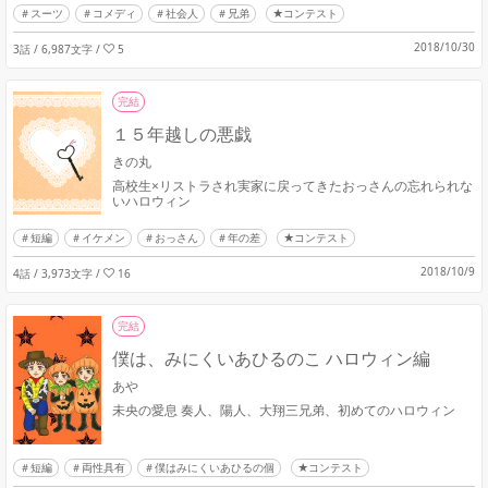
スーツ
コメディ
社会人
兄弟
★コンテスト
2018/10/30
3話 / 6,987文字
/
5
完結
１５年越しの悪戯
きの丸
高校生×リストラされ実家に戻ってきたおっさんの忘れられな
いハロウィン
短編
イケメン
おっさん
年の差
★コンテスト
2018/10/9
4話 / 3,973文字
/
16
完結
僕は、みにくいあひるのこ ハロウィン編
あや
未央の愛息 奏人、陽人、大翔三兄弟、初めてのハロウィン
短編
両性具有
僕はみにくいあひるの個
★コンテスト