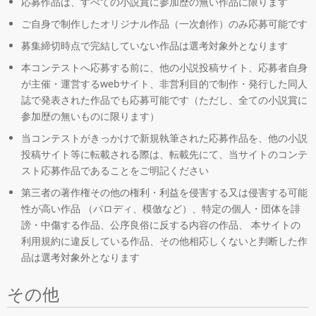
応募作品は、すべての小説賞に参加歴の無い作品に限ります
ご自身で制作したオリジナル作品（一次創作）のみ応募可能です
募集締切時点で完結していない作品は選考対象外となります
本コンテストへ応募する前に、他の小説投稿サイト、応募者自身
が主催・運営するwebサイト、非営利目的で制作・発行した同人
誌で発表された作品でも応募可能です（ただし、全ての小説賞に
参加歴の無いものに限ります）
当コンテストがきっかけで新規執筆された応募作品を、他の小説
投稿サイト等に転載される際は、転載先にて、当サイトのコンテ
スト応募作品であることをご明記ください
第三者の著作権その他の権利・利益を侵害する又は侵害する可能
性が高い作品 （パロディ、模倣など）、特定の個人・団体を誹
謗・中傷する作品、公序良俗に反する内容の作品、 本サイトの
利用規約に違反している作品、その他相応しくないと判断した作
品は選考対象外となります
その他