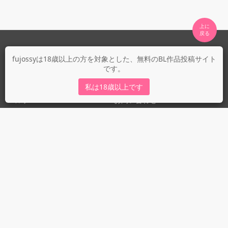
上に

fujossyについて
fujossyは18歳以上の方を対象とした、無料のBL作品投稿サイト
です。
運営会社
fujossy運営ブログ
私は18歳以上です
ヘルプ
お問い合わせ
ガイドライン
ガイドライン（投稿者）
ガイドライン（出版社）
初めての方に／安心安全への取り組み
fujossyをより楽しむために