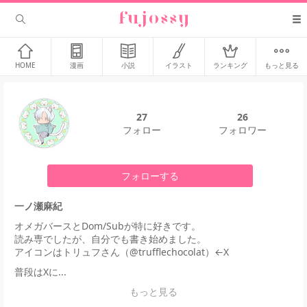
HOME
漫画
小説
イラスト
ランキング
もっと見る
27
26
フォロー
フォロワー
フォローする
一ノ瀬麻紀
オメガバースとDom/Subが特に好きです。
読み専でしたが、自分でも書き始めました。
アイコンはトリュフさん（@trufflechocolat）←X
普段はXに...
もっと見る