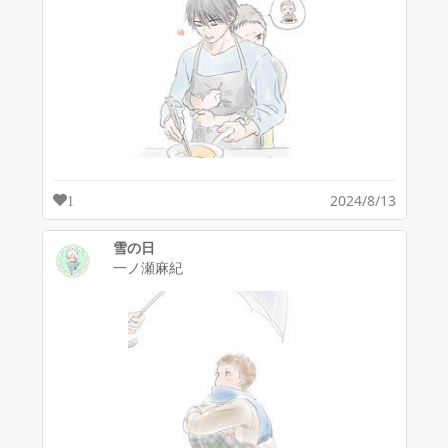
2024/8/13
1
雪の日
一ノ瀬麻紀