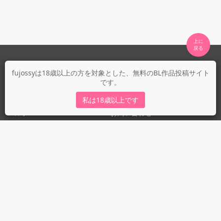
上に

fujossyについて
fujossyは18歳以上の方を対象とした、無料のBL作品投稿サイト
です。
運営会社
fujossy運営ブログ
私は18歳以上です
ヘルプ
お問い合わせ
ガイドライン
ガイドライン（投稿者）
ガイドライン（出版社）
初めての方に／安心安全への取り組み