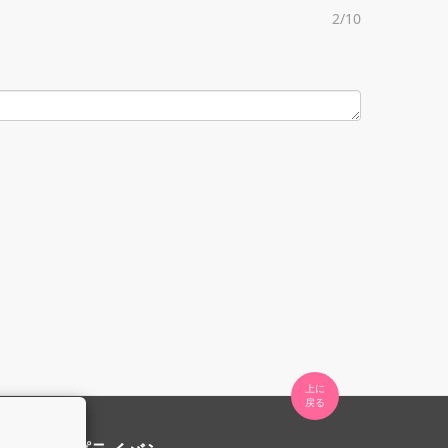
2/10
上に

。