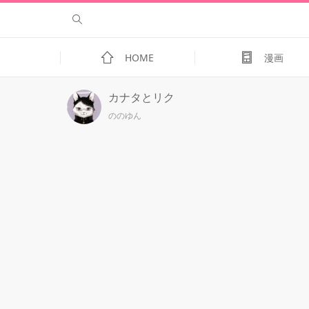
HOME
漫画
カナタとリク
ののゆん