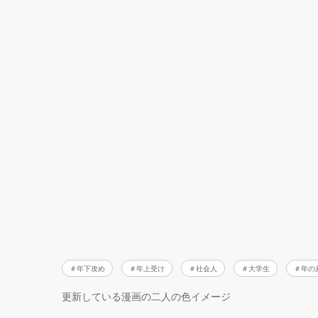
年下攻め
年上受け
社会人
大学生
年の
更新している漫画の二人の色イメージ