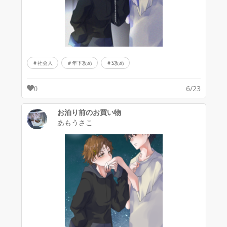
社会人
年下攻め
S攻め
6/23
0
お泊り前のお買い物
あもうさこ