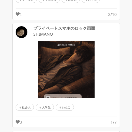
2/10
1
プライベートスマホのロック画面
SHIMANO
社会人
大学生
わんこ
1/7
0