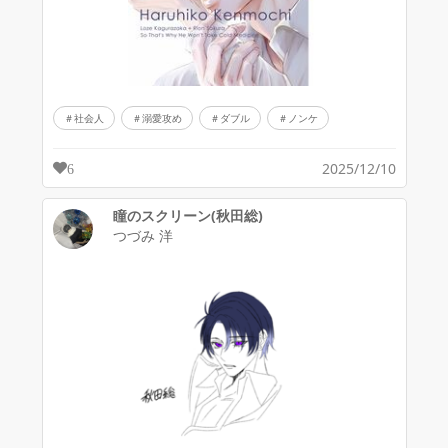
社会人
溺愛攻め
ダブル
ノンケ
2025/12/10
6
瞳のスクリーン(秋田総)
つづみ 洋