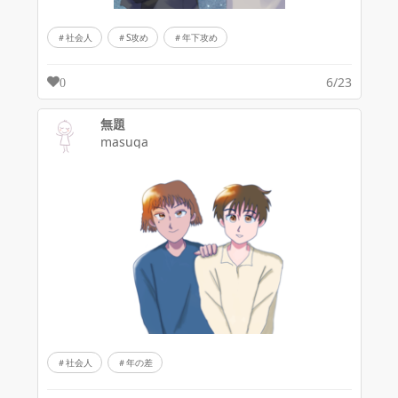
社会人
S攻め
年下攻め
6/23
0
無題
masuga
社会人
年の差