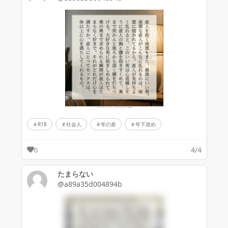
R18
社会人
年の差
年下攻め
4/4
0
たまらない
@a89a35d004894b