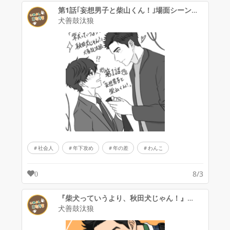
第1話｢妄想男子と柴山くん！｣場面シーン！
犬善鼓汰狼
社会人
年下攻め
年の差
わんこ
8/3
0
『柴犬っていうより、秋田犬じゃん！』メインイラスト
犬善鼓汰狼