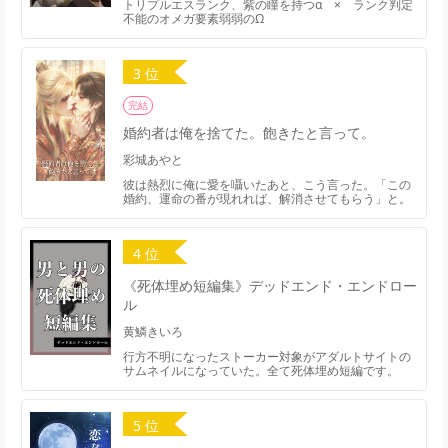
トリプルエスランク、紫の瞳を持つα × ランク判定
不能のオメガ要素弱弱のΩ
3 位
完結
婚約者は俺を捨てた。飽きたと言って。
彩城あやと
彼は熱烈に俺に愛を囁いたあと、こう言った。「この
婚約、運命の番が現れれば、解消させてもらう」と。
4 位
《死体埋め短編集》デッドエンド・エンドロー
ル
黄鱗きいろ
行方不明になったストーカー対象がアダルトサイトの
サムネイルになっていた。全て死体埋め短編です。
5 位