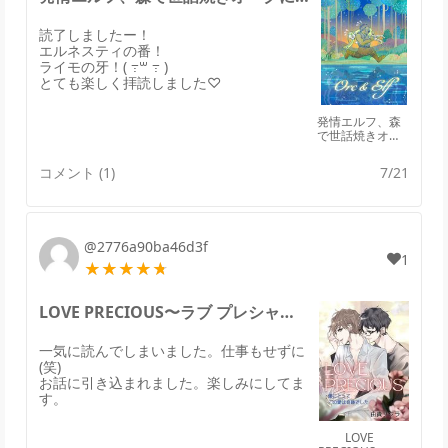
読了しましたー！
エルネスティの番！
ライモの牙！( ߹꒳ ߹ )
とても楽しく拝読しました♡
発情エルフ、森
で世話焼きオー
クに拾われる。
コメント (1)
7/21
@2776a90ba46d3f
1
LOVE PRECIOUS〜ラブ プレシャスのレビュー
一気に読んでしまいました。仕事もせずに
(笑)
お話に引き込まれました。楽しみにしてま
す。
LOVE