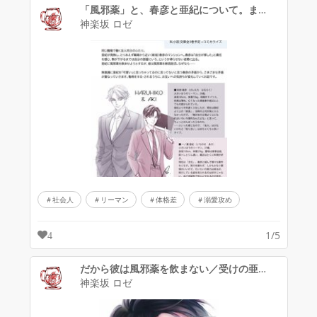
「風邪薬」と、春彦と亜紀について。まとめ
神楽坂 ロゼ
社会人
リーマン
体格差
溺愛攻め
1/5
4
だから彼は風邪薬を飲まない／受けの亜紀くん
神楽坂 ロゼ