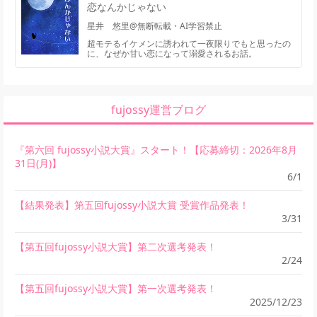
恋なんかじゃない
星井 悠里@無断転載・AI学習禁止
超モテるイケメンに誘われて一夜限りでもと思ったの
に、なぜか甘い恋になって溺愛されるお話。
fujossy運営ブログ
『第六回 fujossy小説大賞』スタート！【応募締切：2026年8月
31日(月)】
6/1
【結果発表】第五回fujossy小説大賞 受賞作品発表！
3/31
【第五回fujossy小説大賞】第二次選考発表！
2/24
【第五回fujossy小説大賞】第一次選考発表！
2025/12/23