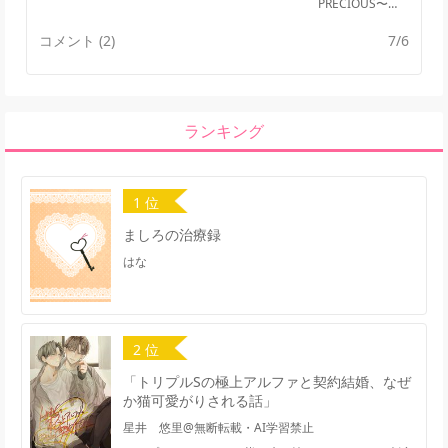
PRECIOUS〜ラ
ブ プレシャス
コメント (2)
7/6
ランキング
1 位
ましろの治療録
はな
2 位
「トリプルSの極上アルファと契約結婚、なぜ
か猫可愛がりされる話」
星井 悠里@無断転載・AI学習禁止