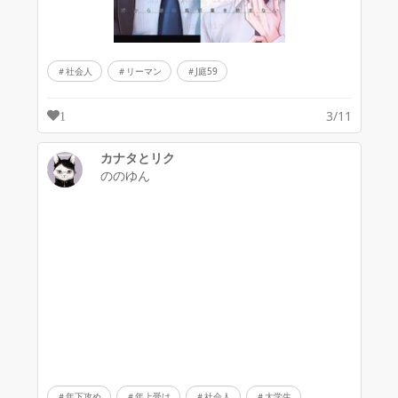
社会人
リーマン
J庭59
3/11
1
カナタとリク
ののゆん
年下攻め
年上受け
社会人
大学生