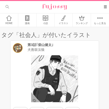
HOME
漫画
小説
イラスト
ランキング
もっと見る
タグ「社会人」が付いたイラスト
第3話｢柴山健太｣
犬善鼓汰狼