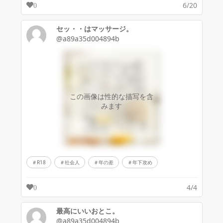
6/20
0
セッ・・はマッサージ。
@a89a35d004894b
この画像は性的な描写を含
みます
R18
社会人
年の差
年下攻め
4/4
0
最高にいいおとこ。
@a89a35d004894b