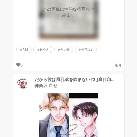
この画像は性的な描写を含
みます
R18
社会人
年の差
年下攻め
4/4
0
だから彼は風邪薬を飲まない#2 J庭目印ポスター
神楽坂 ロゼ