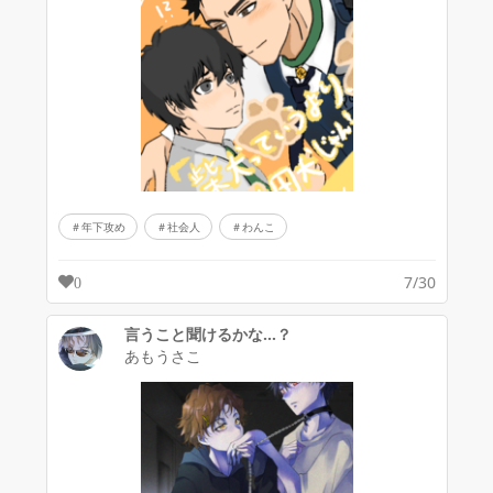
年下攻め
社会人
わんこ
7/30
0
言うこと聞けるかな…？
あもうさこ