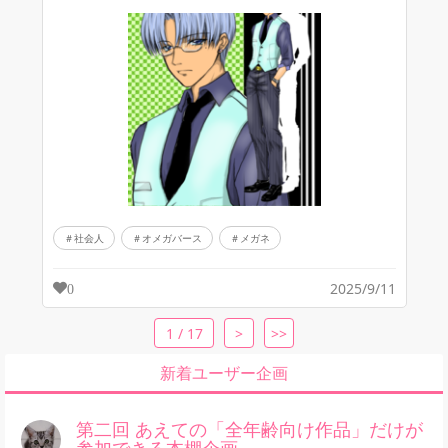
社会人
オメガバース
メガネ
2025/9/11
0
1 / 17
>
>>
新着ユーザー企画
第二回 あえての「全年齢向け作品」だけが