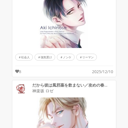
社会人
強気受け
ノンケ
リーマン
2025/12/10
8
だから彼は風邪薬を飲まない／攻めの春彦くん
神楽坂 ロゼ