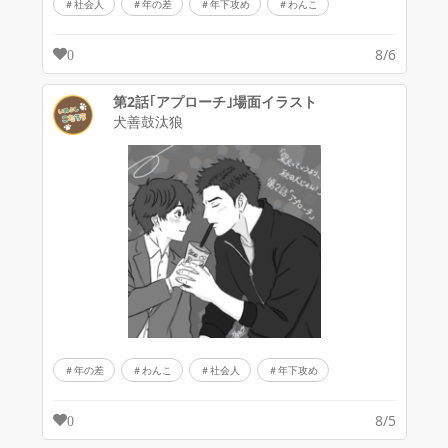
社会人
年の差
年下攻め
わんこ
8/6
0
第2話｢アプローチ｣場面イラスト
犬善鼓汰狼
年の差
わんこ
社会人
年下攻め
8/5
0