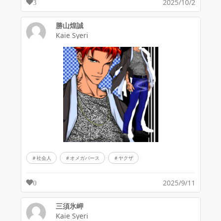
2025/10/2
3
勝山煌誠
Kaie Syeri
社会人
オメガバース
ヤクザ
2025/9/11
0
三須氷岬
Kaie Syeri