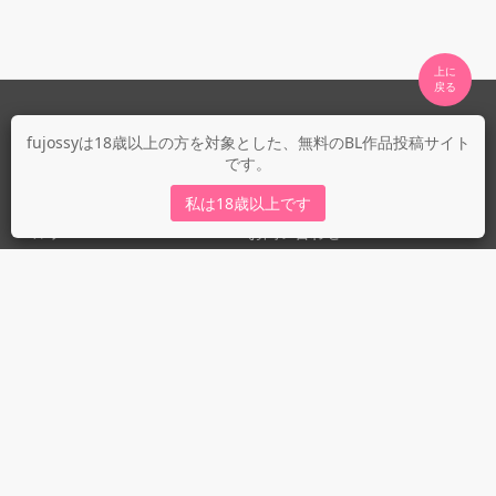
上に

fujossyについて
fujossyは18歳以上の方を対象とした、無料のBL作品投稿サイト
です。
運営会社
fujossy運営ブログ
私は18歳以上です
ヘルプ
お問い合わせ
ガイドライン
ガイドライン（投稿者）
ガイドライン（出版社）
初めての方に／安心安全への取り組み