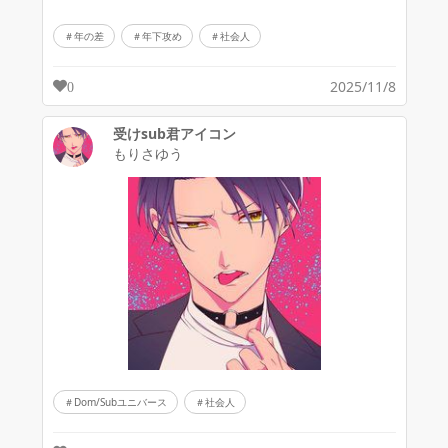
年の差
年下攻め
社会人
2025/11/8
0
受けsub君アイコン
もりさゆう
Dom/Subユニバース
社会人