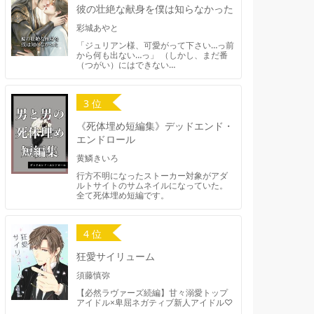
彼の壮絶な献身を僕は知らなかった
彩城あやと
「ジュリアン様、可愛がって下さい…っ前
から何も出ない…っ」 （しかし、まだ番
（つがい）にはできない…
3 位
《死体埋め短編集》デッドエンド・
エンドロール
黄鱗きいろ
行方不明になったストーカー対象がアダ
ルトサイトのサムネイルになっていた。
全て死体埋め短編です。
4 位
狂愛サイリューム
須藤慎弥
【必然ラヴァーズ続編】甘々溺愛トップ
アイドル×卑屈ネガティブ新人アイドル♡