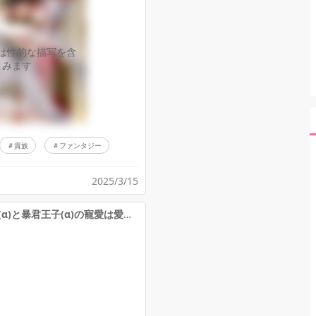
は性的な描写を含
みます
貴族
ファンタジー
2025/3/15
『緋色の魔王(α)と暴君王子(α)の寵愛は愛に飢えた僕(Ω)を離してくれない』ファンアート頂きました
て