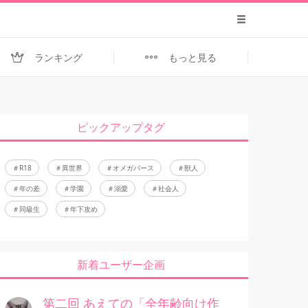
ランキング
もっと見る
ピックアップタグ
R18
異世界
オメガバース
獣人
年の差
学園
溺愛
社会人
同級生
年下攻め
新着ユーザー企画
第二回 あえての「全年齢向け作