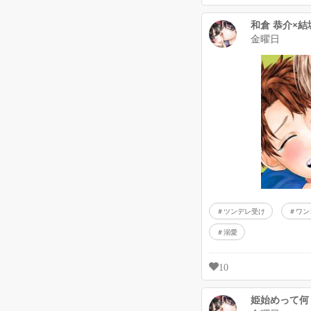
和倉 恭介×結
金曜日
ツンデレ受け
ワン
溺愛
10
姫始めって何