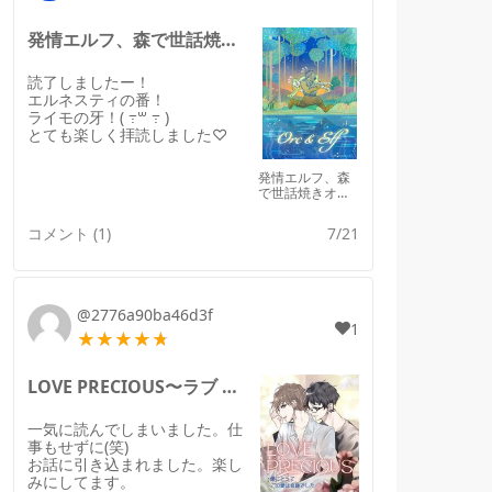
発情エルフ、森で世話焼きオークに拾われる。のレビュー
読了しましたー！
エルネスティの番！
ライモの牙！( ߹꒳ ߹ )
とても楽しく拝読しました♡
発情エルフ、森
で世話焼きオー
クに拾われる。
コメント (1)
7/21
@2776a90ba46d3f
1
LOVE PRECIOUS〜ラブ プレシャスのレビュー
一気に読んでしまいました。仕
事もせずに(笑)
お話に引き込まれました。楽し
みにしてます。