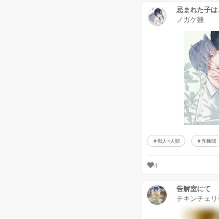
忌まれた子は
ノガケ雛
獣人×人間
異種間
4
告解室にて
チキンチェリ