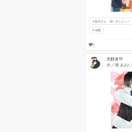
如月さん、拾いましたっ！
溺愛
1
大好き♡
水ノ瀬 あお