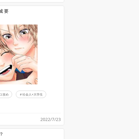
城 要
コ攻め
社会人×大学生
2022/7/23
？