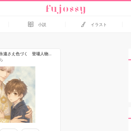
小説
イラスト
君がいるなら永遠さえ色づく 登場人物イラスト①
ら