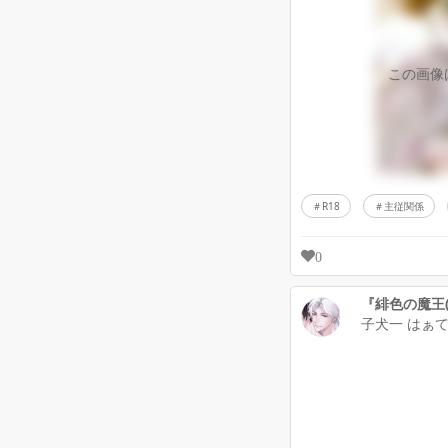
この画像
R18
主従関係
0
子犬一 はぁ