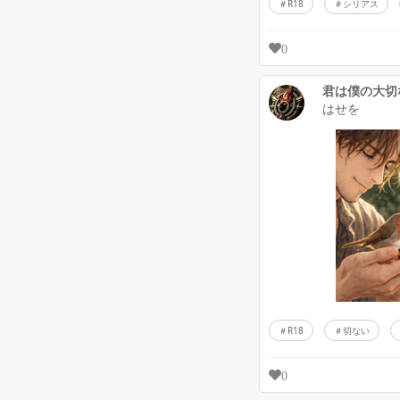
R18
シリアス
0
君は僕の大切
はせを
R18
切ない
0