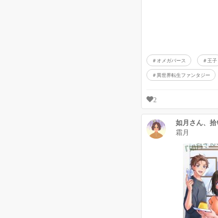
オメガバース
王子
異世界転生ファンタジー
2
如月さん、拾
霜月