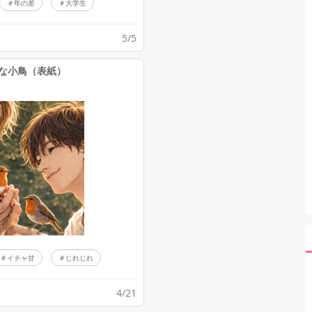
年の差
大学生
5/5
な小鳥（表紙）
イチャ甘
じれじれ
4/21