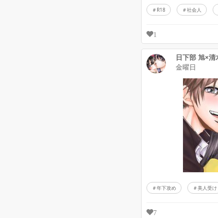
R18
社会人
1
日下部 旭×清
金曜日
年下攻め
美人受け
7