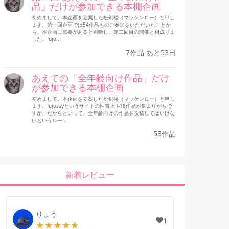
品」だけが参加できる本棚企画
初めまして。本企画を立案した松剣楼（マッケンロー）と申し
ます。第一回企画では54作品ものご参加をいただいたことか
ら、本企画に需要があると判断し、第二回目の開催と相成りま
した。fujo...
7作品 あと53日
あえての「全年齢向け作品」だけ
が参加できる本棚企画
初めまして。本企画を立案した松剣楼（マッケンロー）と申し
ます。fujossyというサイトの性質上R-18作品が集まりがちで
すが、だからといって、全年齢向けの作品を投稿してはいけな
いというルー...
53作品
新着レビュー
りょう
1