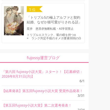
5 位
「トリプルSの極上アルファと契約
結婚、なぜか猫可愛がりされる話」
星井 悠里@無断転載・AI学習禁止
トリプルエスランク、紫の瞳を持つα
× ランク判定不能のオメガ要素弱弱のΩ
fujossy運営ブログ
『第六回 fujossy小説大賞』スタート！【応募締切：
2026年8月31日(月)】
6/1
【結果発表】第五回fujossy小説大賞 受賞作品発表！
3/31
【第五回fujossy小説大賞】第二次選考発表！
2/24