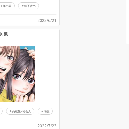
年の差
年下攻め
2023/6/21
水 楓
高校生×社会人
溺愛
2022/7/23