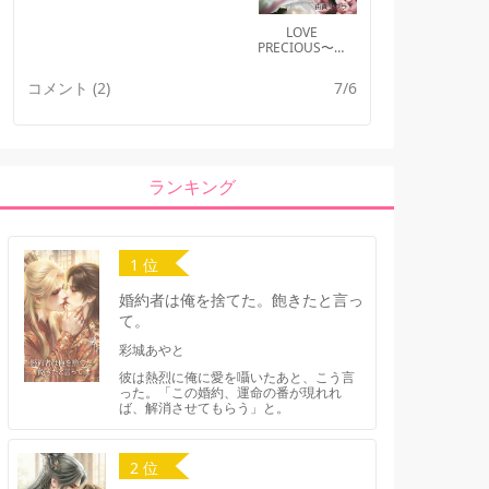
LOVE
PRECIOUS〜ラ
ブ プレシャス
コメント (2)
7/6
ランキング
1 位
婚約者は俺を捨てた。飽きたと言っ
て。
彩城あやと
彼は熱烈に俺に愛を囁いたあと、こう言
った。「この婚約、運命の番が現れれ
ば、解消させてもらう」と。
2 位