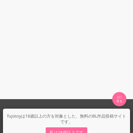
上に

fujossyについて
fujossyは18歳以上の方を対象とした、無料のBL作品投稿サイト
です。
運営会社
fujossy運営ブログ
私は18歳以上です