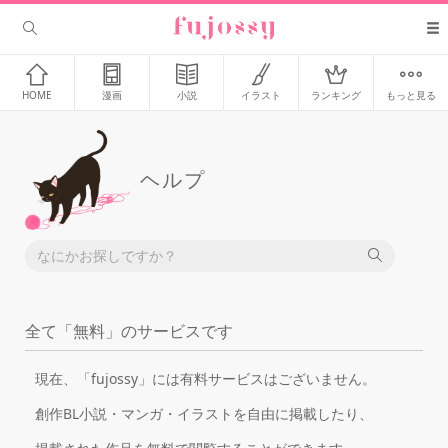
HOME
漫画
小説
イラスト
ランキング
もっと見る
ヘルプ
全て「無料」のサービスです
現在、「fujossy」には有料サービスはございません。
創作BL小説・マンガ・イラストを自由に掲載したり、