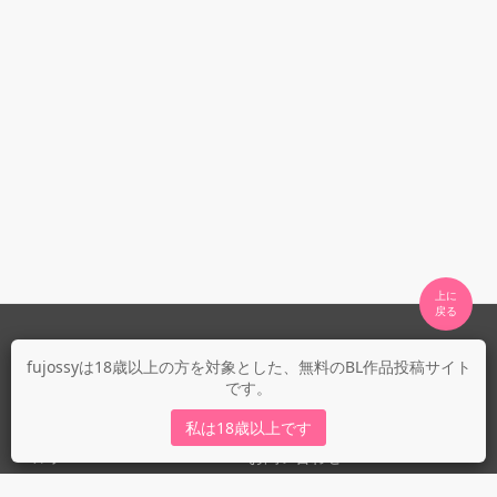
上に

fujossyについて
fujossyは18歳以上の方を対象とした、無料のBL作品投稿サイト
です。
運営会社
fujossy運営ブログ
私は18歳以上です
ヘルプ
お問い合わせ