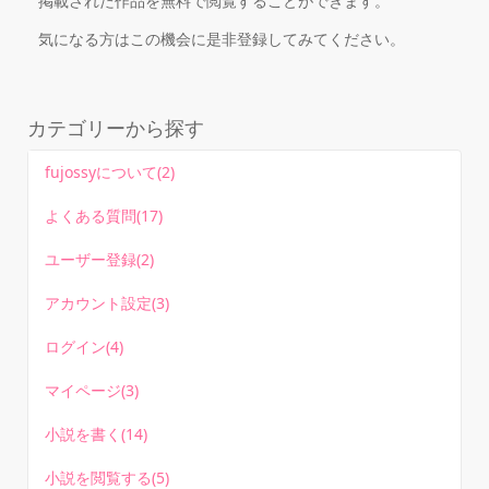
掲載された作品を無料で閲覧することができます。
気になる方はこの機会に是非登録してみてください。
カテゴリーから探す
fujossyについて(2)
よくある質問(17)
ユーザー登録(2)
アカウント設定(3)
ログイン(4)
マイページ(3)
小説を書く(14)
小説を閲覧する(5)