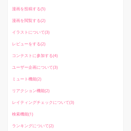
漫画を投稿する(5)
漫画を閲覧する(2)
イラストについて(3)
レビューをする(2)
コンテストに参加する(4)
ユーザー企画について(3)
ミュート機能(2)
リアクション機能(2)
レイティングチェックについて(3)
検索機能(1)
ランキングについて(2)