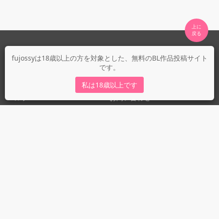
上に

fujossyについて
fujossyは18歳以上の方を対象とした、無料のBL作品投稿サイト
です。
運営会社
fujossy運営ブログ
私は18歳以上です
ヘルプ
お問い合わせ
ガイドライン
ガイドライン（投稿者）
ガイドライン（出版社）
初めての方に／安心安全への取り組み
fujossyをより楽しむために