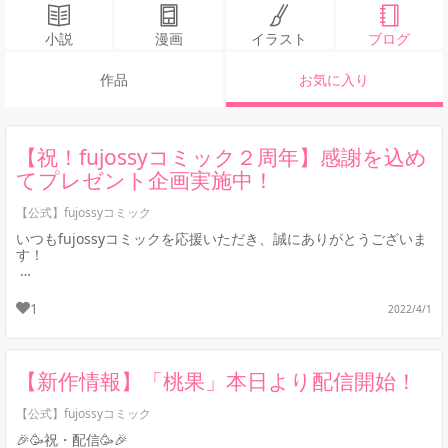
小説
漫画
イラスト
ブログ
作品
お気に入り
【祝！fujossyコミック２周年】感謝を込め
てプレゼント企画実施中！
【公式】fujossyコミック
いつもfujossyコミックを応援いただき、誠にありがとうございま
す！
🎉🎉🎉🎉🎉🎉🎉🎉🎉🎉🎉🎉
🎉 来る2022年4月4日は 🎉
1
2022/4/1
🎉fujossyコミック配信から2周年🎉
...
【新作情報】「桃果」本日より配信開始！
【公式】fujossyコミック
🎉🥳祝・配信🥳🎉