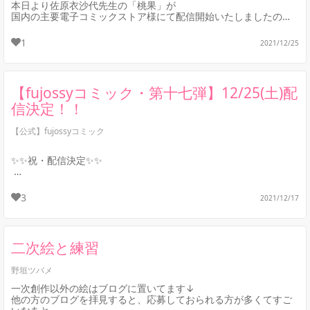
本日より佐原衣沙代先生の「桃果」が
国内の主要電子コミックストア様にて配信開始いたしましたので
お知らせいたします！！👏
1
2021/12/25
▼▼▼作品紹介▼▼▼
🍑艶やかな絵柄...
【fujossyコミック・第十七弾】12/25(土)配
信決定！！
【公式】fujossyコミック
✨✨祝・配信決定✨✨
どんどん引き込まれる世界観…
佐原衣沙代先生が描く、青春短編集の配信日が決定！
3
2021/12/17
🍑艶やかな絵柄と独特な世界観💖
『桃果』佐原衣沙代
二次絵と練習
それはまる...
野垣ツバメ
一次創作以外の絵はブログに置いてます↓
他の方のブログを拝見すると、応募しておられる方が多くてすご