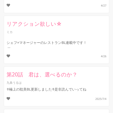
『甘い顔して、喰われる覚悟はある？』
4/27
第8話を投稿しました！！
ハプニングで唇が触れ合ってしまった...
リアクション欲しい☆
ミカ
シェフ×マネージャーのレストランBL連載中です！
柳田と映画デート(？)をした愛斗！
4/26
彼を自宅マンションまで送り届けたものの…？
続きはこちらから!(^^)!...
第20話 君は、選べるのか？
九条うるは
♰極上の耽美BL更新しました♰是非読んでいってね
2025/7/4