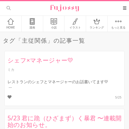
HOME
漫画
小説
イラスト
ランキング
もっと見る
タグ「主従関係」の記事一覧
シェフ×マネージャー💛
ミカ
レストランのシェフとマネージャーのお話書いてます💛
『甘い顔して、喰われる覚悟はある？』
5/25
ぜひ読んでみてください(*^▽^*)
5/23 君に跪（ひざまず）く暴君 〜連載開
https://fu...
始のお知らせ。