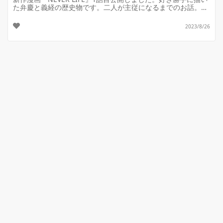
た弁慶と義経の歴史物です。二人が主従になるまでのお話。と
にかく義経のツンデレっぷりに注目！(爆)
2023/8/26