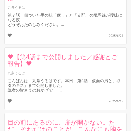
九条うるは
第７話 傷ついた手の味「癒し」と「支配」の境界線が曖昧に
なる夜
どうぞおたのしみください。
2025/6/21
🖤【第4話まで公開しました／感謝とご
報告】🖤
九条うるは
こんばんは、九条うるはです。本日、第4話「仮面の男と、取
引のキス」まで公開しました。
読者の皆さまのおかげで──
📈新作ランキング：9位📈総合日間：28位💬累計リアクショ
ン：8件
2025/6/19
と、静か...
目の前にあるのに、扉が開かない。た
だ、それだけのことが、こんなにも胸を