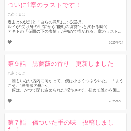
ついに1章のラストです！
九条うるは
過去との決別と「自らの意思による選択」
ルイが“受け身の生存”から“能動の復讐”へと変わる瞬間
アキトの「仮面の下の表情」が初めて描かれる、章のラストに
ふさわしい象徴的演出
どうか読んでい...
2025/6/24
第９話 黒薔薇の香り 更新しました
九条うるは
誰もいない店内に向かって、僕は小さくつぶやいた。 「よう
こそ、“黒薔薇の庭”へ」
僕は、かつて閉じ込められた“檻”の中で、初めて誰かを迎え
入れた。
この声もまた、空気の一部となって、
2025/6/23
...
第７話 傷ついた手の味 投稿しまし
た！