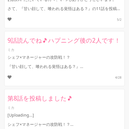
さて、『甘い顔して、喰われる覚悟はある？』の11話を投稿し
ました！
5/2
倒れたマネージャー・柳田を、シェフ・愛斗が連れ帰って介...
9話読んでね🎵ハプニング後の2人です！
ミカ
シェフ×マネージャーの攻防戦！？
『甘い顔して、喰われる覚悟はある？』
第9話を投稿しました！！
4/28
柳田とのことにモヤモヤしている愛斗。
そんな彼にモヤモヤ要素が増える！...
第8話を投稿しました🎵
ミカ
[Uploading...]
シェフ×マネージャーの攻防戦！？