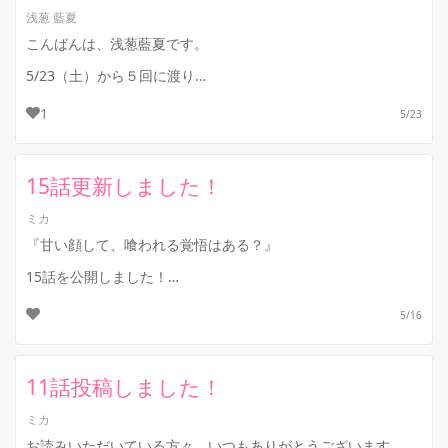
浅葱 藍夏
こんばんは、浅葱藍夏です。
5/23（土）から５回に渡り
君に跪（ひざまず）く暴君 〜カースト上位の彼に目を付けられ
1
5/23
たモブの僕。暴力と快楽は、いつの間にか重すぎる愛に変わっ
ていま...
15話更新しました！
ミカ
『甘い顔して、喰われる覚悟はある？』
15話を公開しました！
愛斗が柳田と映画を観に行くようですよ（笑）
5/16
さて、どんなデート？になるのかご覧くださいm(__)m
...
11話投稿しました！
ミカ
お読みいただいている方々、いつもありがとうございます。