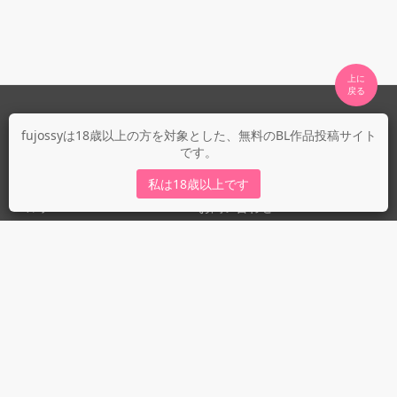
上に

fujossyについて
fujossyは18歳以上の方を対象とした、無料のBL作品投稿サイト
です。
運営会社
fujossy運営ブログ
私は18歳以上です
ヘルプ
お問い合わせ
ガイドライン
ガイドライン（投稿者）
ガイドライン（出版社）
初めての方に／安心安全への取り組み