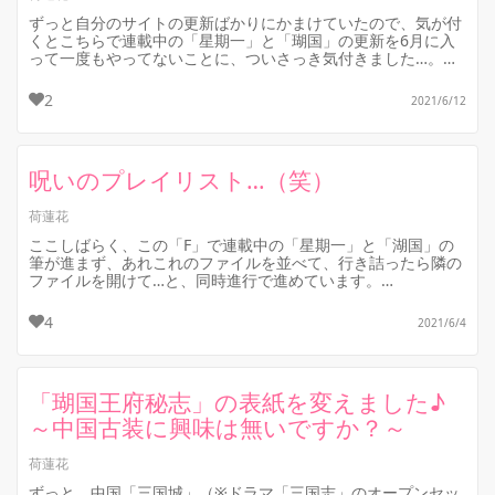
ずっと自分のサイトの更新ばかりにかまけていたので、気が付
くとこちらで連載中の「星期一」と「瑚国」の更新を6月に入
って一度もやってないことに、ついさっき気付きました…。
どちらも、中途半端な所で...
2
2021/6/12
呪いのプレイリスト…（笑）
荷蓮花
ここしばらく、この「F」で連載中の「星期一」と「湖国」の
筆が進まず、あれこれのファイルを並べて、行き詰ったら隣の
ファイルを開けて…と、同時進行で進めています。
一つの作品に集中している時は、そ...
4
2021/6/4
「瑚国王府秘志」の表紙を変えました♪
～中国古装に興味は無いですか？～
荷蓮花
ずっと、中国「三国城」（※ドラマ「三国志」のオープンセッ