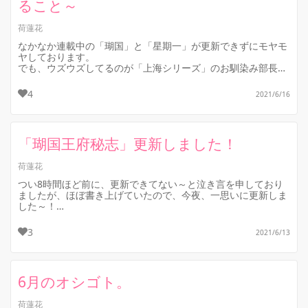
ること～
荷蓮花
なかなか連載中の「瑚国」と「星期一」が更新できずにモヤモ
ヤしております。
でも、ウズウズしてるのが「上海シリーズ」のお馴染み部長＆
主任の新作で…。もうあの2人のイチャイチャ、エロエロが書
きたく...
4
2021/6/16
「瑚国王府秘志」更新しました！
荷蓮花
つい8時間ほど前に、更新できてない～と泣き言を申しており
ましたが、ほぼ書き上げていたので、今夜、一思いに更新しま
した～！
とは言え、単に執事の蒙回と天才・杜惟老師がウダウダ語って
3
2021/6/13
いるだけ...
6月のオシゴト。
荷蓮花