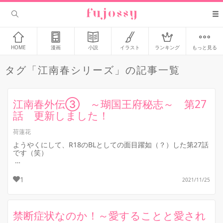
HOME
漫画
小説
イラスト
ランキング
もっと見る
タグ「江南春シリーズ」の記事一覧
江南春外伝③ ～瑚国王府秘志～ 第27
話 更新しました！
荷蓮花
ようやくにして、R18のBLとしての面目躍如（？）した第27話
です（笑）
本編「江南春」で、大人の蘇榕の役を（脳内で）演じている
「あの方」のイメージが（私の中だけで）強すぎて、なかなか
1
2021/11/25
「...
禁断症状なのか！～愛することと愛され