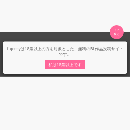
上に

fujossyについて
fujossyは18歳以上の方を対象とした、無料のBL作品投稿サイト
です。
運営会社
fujossy運営ブログ
私は18歳以上です
ヘルプ
お問い合わせ
ガイドライン
ガイドライン（投稿者）
ガイドライン（出版社）