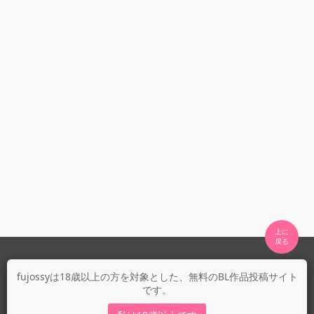
上に

fujossyについて
fujossyは18歳以上の方を対象とした、無料のBL作品投稿サイト
です。
運営会社
fujossy運営ブログ