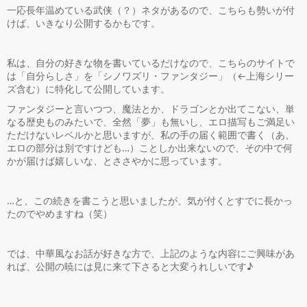
一応長年温めている武侠（？）ネタがあるので、こちらも勢いが付
けば、いきなり公開するかもです。
私は、自分の好きな物を書いているだけなので、こちらのサイトで
は「自分らしさ」を「シノワズリ・ファンタジー」（←上海シリー
ズ含む）に特化して公開しています。
ファンタジーと言いつつ、魔法とか、ドラゴンとか出てこない、単
なる歴史ものみたいで、全然「夢」も無いし、エロ描写もご満足い
ただけないレベルかと思いますが、私の手の届く範囲で書く（あ、
エロの部分は別ですけども…）ことしか出来ないので、その中で何
かが届けば嬉しいな、とささやかに思っています。
…と、この続きを書こうと思いましたが、気が付くとすでに長かっ
たのでやめますね（笑）
では、中華風なお話が好きな方で、上記のような内容にご興味があ
れば、公開の暁には見に来て下さると大変うれしいです♪