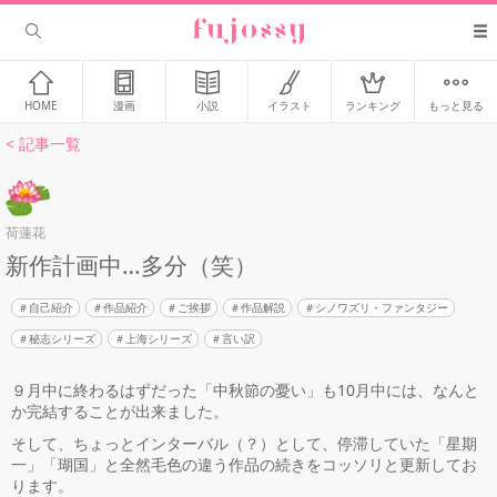
HOME
漫画
小説
イラスト
ランキング
もっと見る
< 記事一覧
荷蓮花
新作計画中…多分（笑）
自己紹介
作品紹介
ご挨拶
作品解説
シノワズリ・ファンタジー
秘志シリーズ
上海シリーズ
言い訳
９月中に終わるはずだった「中秋節の憂い」も10月中には、なんと
か完結することが出来ました。
そして、ちょっとインターバル（？）として、停滞していた「星期
一」「瑚国」と全然毛色の違う作品の続きをコッソリと更新してお
ります。