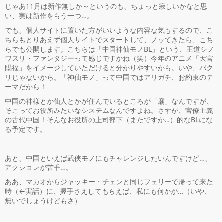
じゃあ11月は新作無しか～というのも、ちょっと寂しいかなと思
い、実は新作をもう一つ…。
でも、個人サイトに置いた方がいいような内容な気もするので、こ
ちらもとりあえず個人サイトでスタートして、ノッてきたら、こち
らでも公開します。こちらは「中国神仙モノBL」という、王道シノ
ワズリ・ファンタジーって感じですかね（笑）今年のアニメ「天官
賜福」をイメージしていただけると分かりやすいかも。いや、パク
リじゃないから。「神仙モノ」って中国ではアリガチ、お約束のテ
ーマだから！
中国の神様とか仙人とかが住んでいるところが「廟」なんですが、
そこってお役所みたいなシステムなんですよね。さすが、官僚主義
の古代中国！そんなお役所の上司部下（またですか…）的なBLにな
る予定です。
あと、中国といえば武侠モノにもチャレンジしたいんですけど…、
アクションが苦手…。
ああ、マカオからジャッキー・チェンと同じフェリーで帰って来た
時（←実話）に、握手さえしてもらえば、私にも何かが…（いや、
無いでしょうけどもさ）