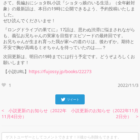
さて。長編おにショタBL小説『ショタっ娘のいる生活』（全年齢対
象）の最新話は、本日の19時に公開できるよう、予約投稿いたしま
した。
ぜひ読んでくださいませ！
『ロングドライブの果てに』17話は、思わぬ渋滞に悩まされながら
も、義弘お兄ちゃんの実家を目指すエピソードの最終回です。
お兄ちゃんが生まれ育った我が家への道のりは、後わずか。期待と
不安で胸が高鳴るミオちゃんを待っていたのは……？
次回更新は、明日の19時までには行う予定です。どうぞよろしくお
願いします！
【小説URL】
https://fujossy.jp/books/22273
1
2022/11/3
ツイート
< 小説更新のお知らせ（2022年
小説更新のお知らせ（2022年11月
11月4日分）
2日分） >