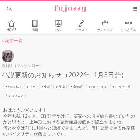
HOME
漫画
小説
イラスト
ランキング
もっと見る
< 記事一覧
松剣楼（マッケンロー）
小説更新のお知らせ（2022年11月3日分）
ほのぼの
甘々
小説
長編
全年齢
おにショタ
ショタっ娘
ショタコン
おはようございます！
今年も残り2ヶ月。ほぼ1年かけて、実家への帰省編を書いていたの
かと思うと、上半期における更新頻度の低さが際立ちますね。
何とか今は2日に1回へと短縮できましたが、毎日更新できる作家様
のバイタリティが羨ましいです。