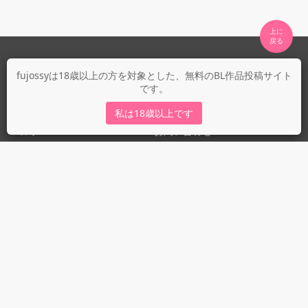
上に

fujossyについて
fujossyは18歳以上の方を対象とした、無料のBL作品投稿サイト
です。
運営会社
fujossy運営ブログ
私は18歳以上です
ヘルプ
お問い合わせ
ガイドライン
ガイドライン（投稿者）
ガイドライン（出版社）
初めての方に／安心安全への取り組み
fujossyをより楽しむために