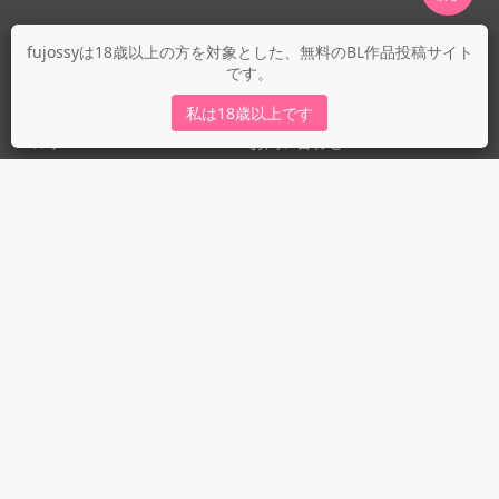
fujossyについて
fujossyは18歳以上の方を対象とした、無料のBL作品投稿サイト
です。
運営会社
fujossy運営ブログ
私は18歳以上です
ヘルプ
お問い合わせ
ガイドライン
ガイドライン（投稿者）
ガイドライン（出版社）
初めての方に／安心安全への取り組み
fujossyをより楽しむために
利用規約とプライバシー