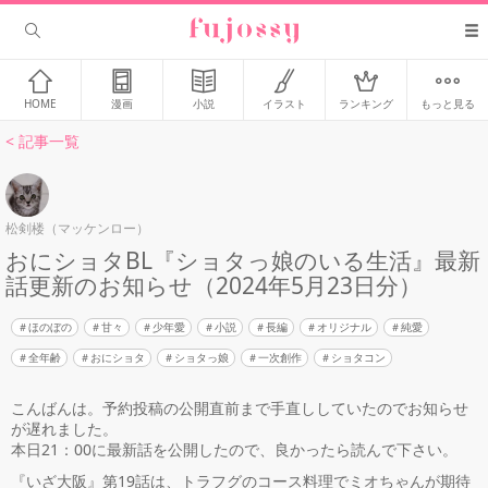
HOME
漫画
小説
イラスト
ランキング
もっと見る
< 記事一覧
松剣楼（マッケンロー）
おにショタBL『ショタっ娘のいる生活』最新
話更新のお知らせ（2024年5月23日分）
ほのぼの
甘々
少年愛
小説
長編
オリジナル
純愛
全年齢
おにショタ
ショタっ娘
一次創作
ショタコン
こんばんは。予約投稿の公開直前まで手直ししていたのでお知らせ
が遅れました。
本日21：00に最新話を公開したので、良かったら読んで下さい。
『いざ大阪』第19話は、トラフグのコース料理でミオちゃんが期待