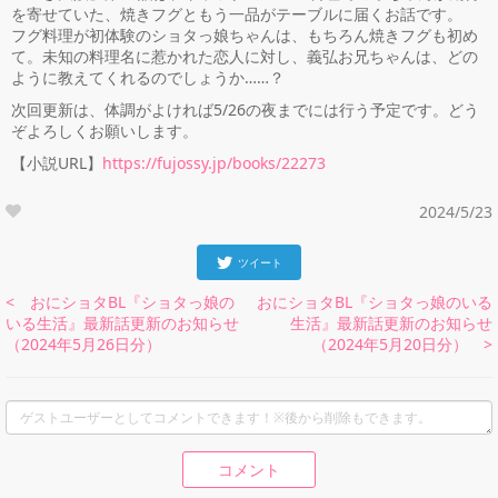
を寄せていた、焼きフグともう一品がテーブルに届くお話です。
フグ料理が初体験のショタっ娘ちゃんは、もちろん焼きフグも初め
て。未知の料理名に惹かれた恋人に対し、義弘お兄ちゃんは、どの
ように教えてくれるのでしょうか……？
次回更新は、体調がよければ5/26の夜までには行う予定です。どう
ぞよろしくお願いします。
【小説URL】
https://fujossy.jp/books/22273
2024/5/23
ツイート
< おにショタBL『ショタっ娘の
おにショタBL『ショタっ娘のいる
いる生活』最新話更新のお知らせ
生活』最新話更新のお知らせ
（2024年5月26日分）
（2024年5月20日分） >
コメント