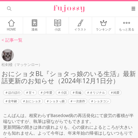
HOME
漫画
小説
イラスト
ランキング
もっと見る
< 記事一覧
松剣楼（マッケンロー）
おにショタBL『ショタっ娘のいる生活』最新
話更新のお知らせ（2024年12月1日分）
ほのぼの
甘々
少年愛
小説
長編
オリジナル
純愛
全年齢
おにショタ
ショタっ娘
一次創作
ショタコン
こんばんは。相変わらずBasedow病の再活発化にて疲労の蓄積が半
端ないですが、執筆は寝ながらでもできます。
更新間隔の開きは体の疲れよりも、心の疲れによるところが大きい
かも知れません。よって今年は、年末年始の帰省はしないつもりで