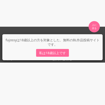
上に

fujossyについて
fujossyは18歳以上の方を対象とした、無料のBL作品投稿サイト
です。
運営会社
fujossy運営ブログ
私は18歳以上です
ヘルプ
お問い合わせ
ガイドライン
ガイドライン（投稿者）
ガイドライン（出版社）