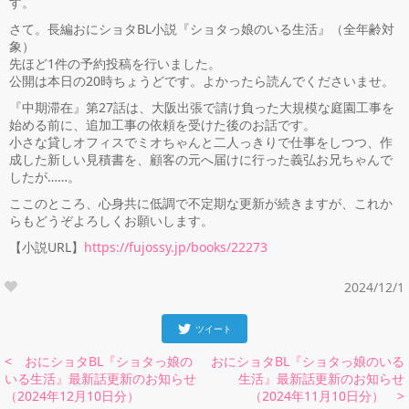
す。
さて。長編おにショタBL小説『ショタっ娘のいる生活』（全年齢対
象）
先ほど1件の予約投稿を行いました。
公開は本日の20時ちょうどです。よかったら読んでくださいませ。
『中期滞在』第27話は、大阪出張で請け負った大規模な庭園工事を
始める前に、追加工事の依頼を受けた後のお話です。
小さな貸しオフィスでミオちゃんと二人っきりで仕事をしつつ、作
成した新しい見積書を、顧客の元へ届けに行った義弘お兄ちゃんで
したが……。
ここのところ、心身共に低調で不定期な更新が続きますが、これか
らもどうぞよろしくお願いします。
【小説URL】
https://fujossy.jp/books/22273
2024/12/1
ツイート
< おにショタBL『ショタっ娘の
おにショタBL『ショタっ娘のいる
いる生活』最新話更新のお知らせ
生活』最新話更新のお知らせ
（2024年12月10日分）
（2024年11月10日分） >