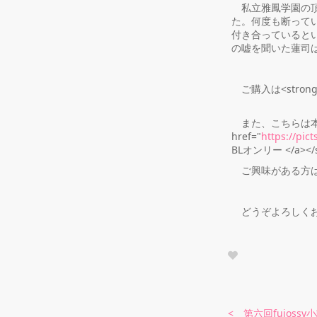
私立雅鳳学園の頂
た。何度も断って
付き合っていると
の嘘を聞いた蓮司
ご購入は<strong><
また、こちらは本日開
href="
https://pic
BLオンリー </a
ご興味がある方は
どうぞよろしくお
< 第六回fujoss