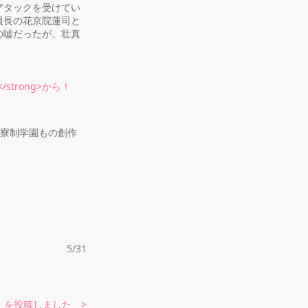
アタックを受けてい
員長の花京院蓮司と
の嘘だったが、壮真
a></strong>から！
 全寮制学園もの創作
5/31
」を投稿しました >