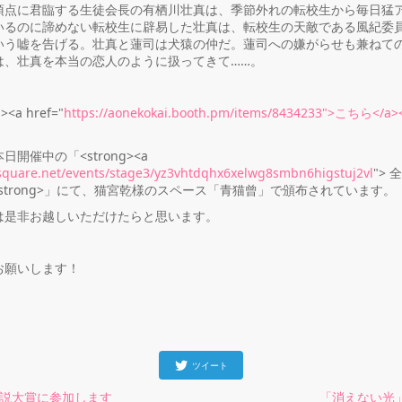
点に君臨する生徒会長の有栖川壮真は、季節外れの転校生から毎日猛
いるのに諦めない転校生に辟易した壮真は、転校生の天敵である風紀委
いう嘘を告げる。壮真と蓮司は犬猿の仲だ。蓮司への嫌がらせも兼ねて
は、壮真を本当の恋人のように扱ってきて……。
a href="
https://aonekokai.booth.pm/items/8434233">こちら</
催中の「<strong><a
tsquare.net/events/stage3/yz3vhtdqhx6xelwg8smbn6higstuj2vl
">
></strong>」にて、猫宮乾様のスペース「青猫曾」で頒布されています。
是非お越しいただけたらと思います。
願いします！
ツイート
y小説大賞に参加します
「消えない光