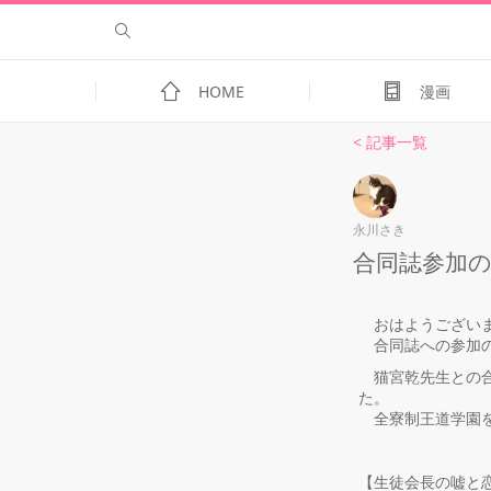
HOME
漫画
< 記事一覧
永川さき
合同誌参加
おはようござい
合同誌への参加の
猫宮乾先生との合
た。
全寮制王道学園を
【生徒会長の嘘と