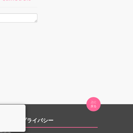
上に

。
用規約とプライバシー