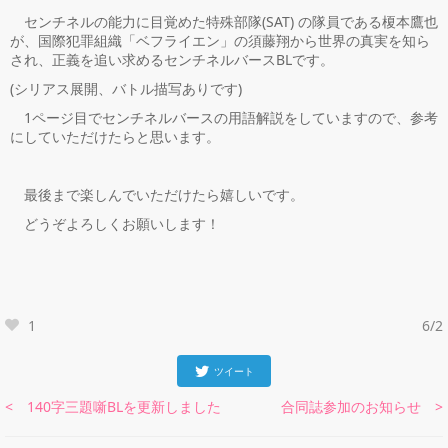
センチネルの能力に目覚めた特殊部隊(SAT) の隊員である榎本鷹也
が、国際犯罪組織「ベフライエン」の須藤翔から世界の真実を知ら
され、正義を追い求めるセンチネルバースBLです。
(シリアス展開、バトル描写ありです)
1ページ目でセンチネルバースの用語解説をしていますので、参考
にしていただけたらと思います。
最後まで楽しんでいただけたら嬉しいです。
どうぞよろしくお願いします！
1
6/2
ツイート
< 140字三題噺BLを更新しました
合同誌参加のお知らせ >