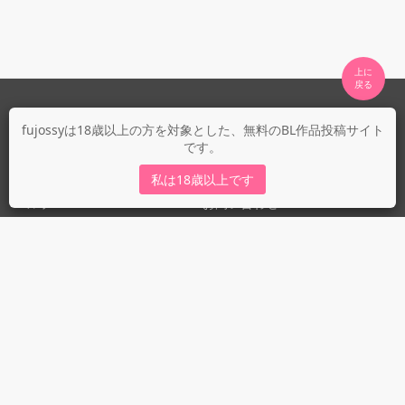
上に

fujossyについて
fujossyは18歳以上の方を対象とした、無料のBL作品投稿サイト
です。
運営会社
fujossy運営ブログ
私は18歳以上です
ヘルプ
お問い合わせ
ガイドライン
ガイドライン（投稿者）
ガイドライン（出版社）
初めての方に／安心安全への取り組み