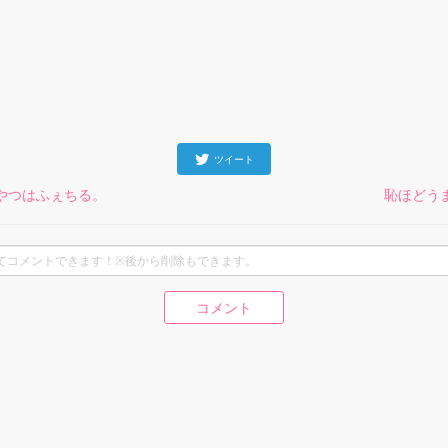
ツイート
やつはふぇちる。
恥ほどう
コメント