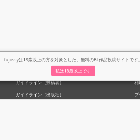
fujossyは18歳以上の方を対象とした、無料のBL作品投稿サイトです
ガイドライン
利
私は18歳以上です
ガイドライン（投稿者）
利
ガイドライン（出版社）
プ
初めての方に／安心安全への取り組み
fujossyをより楽しむために