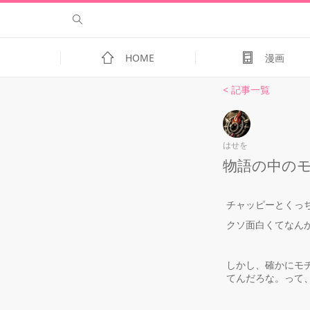
HOME
漫画
< 記事一覧
はせを
物語の中の
チャッピーとくっ
クソ面白くてなん
しかし、確かにモ
てんだろな。って