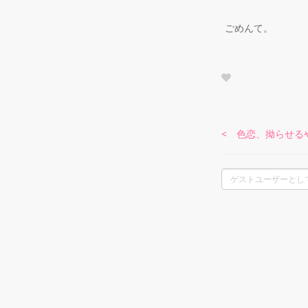
ごめんて。
< 色恋、拗らせる