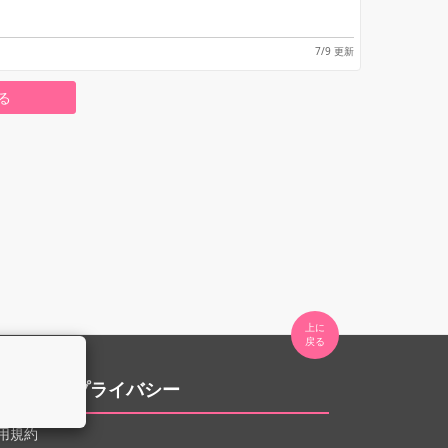
7/9 更新
る
上に

。
用規約とプライバシー
用規約