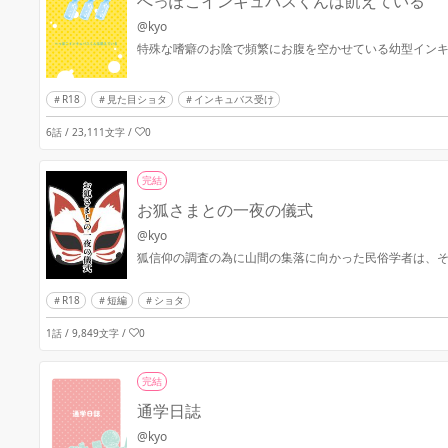
へっぽこインキュバスくんは飢えている
@kyo
特殊な嗜癖のお陰で頻繁にお腹を空かせている幼型イン
R18
見た目ショタ
インキュバス受け
6話 / 23,111文字
/
0
完結
お狐さまとの一夜の儀式
@kyo
狐信仰の調査の為に山間の集落に向かった民俗学者は、
R18
短編
ショタ
1話 / 9,849文字
/
0
完結
通学日誌
@kyo