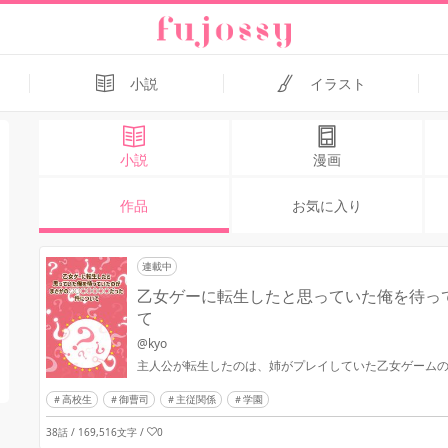
小説
イラスト
小説
漫画
作品
お気に入り
連載中
乙女ゲーに転生したと思っていた俺を待っ
て
@kyo
主人公が転生したのは、姉がプレイしていた乙女ゲームの
高校生
御曹司
主従関係
学園
38話 / 169,516文字
/
0