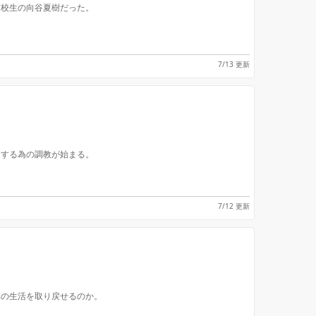
高校生の向谷夏樹だった。
7/13 更新
にする為の調教が始まる。
7/12 更新
元の生活を取り戻せるのか。