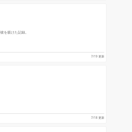
が彼を躾けた記録。
7/19 更新
。
7/18 更新