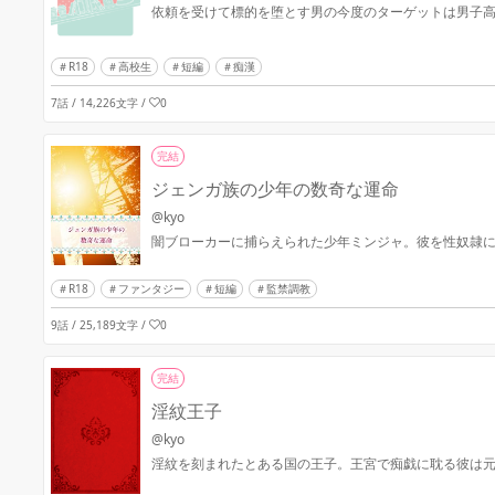
依頼を受けて標的を堕とす男の今度のターゲットは男子
R18
高校生
短編
痴漢
7話 / 14,226文字
/
0
完結
ジェンガ族の少年の数奇な運命
@kyo
闇ブローカーに捕らえられた少年ミンジャ。彼を性奴隷
R18
ファンタジー
短編
監禁調教
9話 / 25,189文字
/
0
完結
淫紋王子
@kyo
淫紋を刻まれたとある国の王子。王宮で痴戯に耽る彼は