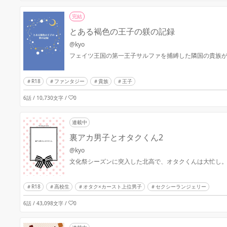
完結
とある褐色の王子の躾の記録
@kyo
フェイツ王国の第一王子サルファを捕縛した隣国の貴族
R18
ファンタジー
貴族
王子
6話 / 10,730文字
/
0
連載中
裏アカ男子とオタクくん2
@kyo
文化祭シーズンに突入した北高で、オタクくんは大忙し
R18
高校生
オタク×カースト上位男子
セクシーランジェリー
6話 / 43,098文字
/
0