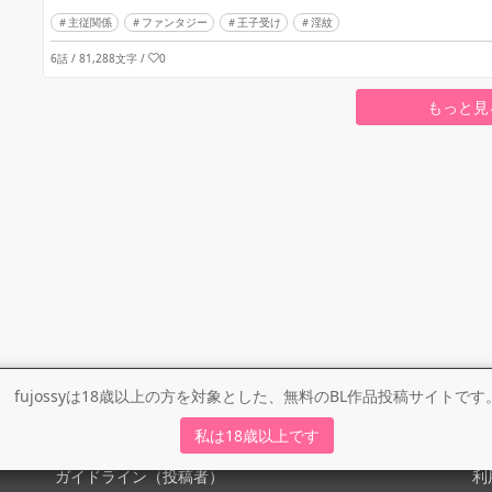
主従関係
ファンタジー
王子受け
淫紋
6話 / 81,288文字
/
0
もっと見
fujossyは18歳以上の方を対象とした、無料のBL作品投稿サイトです
ガイドライン
利
私は18歳以上です
ガイドライン（投稿者）
利