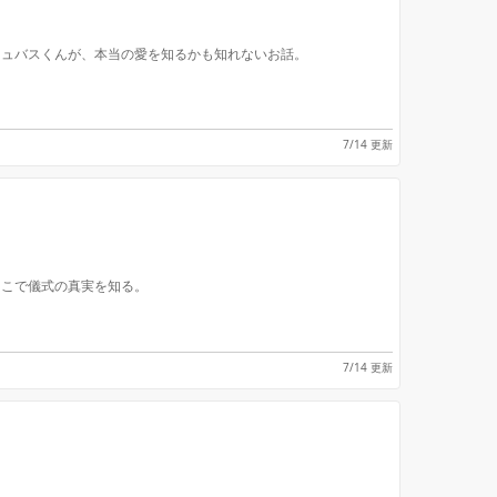
キュバスくんが、本当の愛を知るかも知れないお話。
7/14 更新
そこで儀式の真実を知る。
7/14 更新