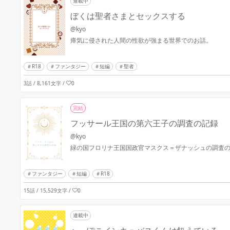
連載中
ぼくは聖者さまとセックスする
@kyo
瘴気に侵された人間の性欲が強まる世界でのお話。
R18
ファンタジー
短編
聖者
3話 / 8,161文字
/
0
完結
フッサール王国の第六王子の調査の記録
@kyo
緑の国フロリナ王国国政官マスクス＝ザナッシュの調査
ファンタジー
短編
R18
15話 / 15,529文字
/
0
連載中