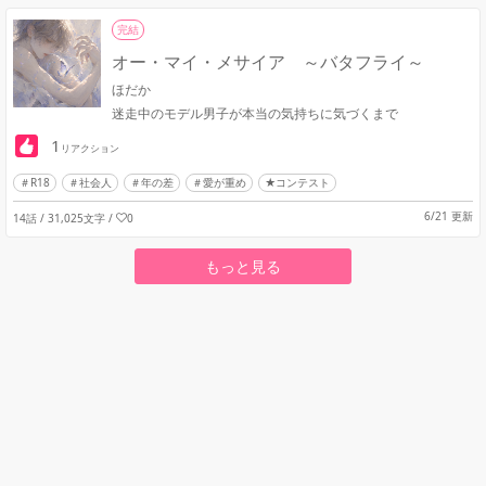
完結
オー・マイ・メサイア ～バタフライ～
ほだか
迷走中のモデル男子が本当の気持ちに気づくまで
1
リアクション
R18
社会人
年の差
愛が重め
★コンテスト
6/21 更新
14話 / 31,025文字
/
0
もっと見る