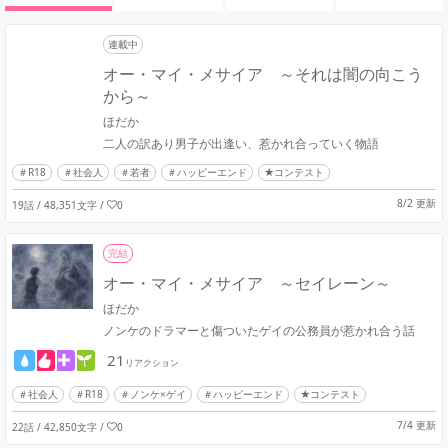
連載中
オー・マイ・メサイア ～それは闇の向こう
から～
ほだか
二人の訳あり男子が出逢い、惹かれ合っていく物語
R18
社会人
若者
ハッピーエンド
★コンテスト
8/2 更新
19話 / 48,351文字
/
0
完結
オー・マイ・メサイア ～セイレーン～
ほだか
ノンケのドラマーと傷ついたゲイの公務員が惹かれ合う話
21
リアクション
社会人
R18
ノンケ×ゲイ
ハッピーエンド
★コンテスト
7/4 更新
22話 / 42,850文字
/
0