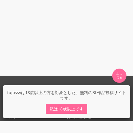
上に

fujossyについて
fujossyは18歳以上の方を対象とした、無料のBL作品投稿サイト
です。
運営会社
fujossy運営ブログ
私は18歳以上です
ヘルプ
お問い合わせ