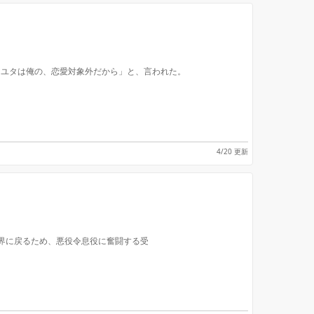
、ユタは俺の、恋愛対象外だから」と、言われた。
4/20 更新
界に戻るため、悪役令息役に奮闘する受