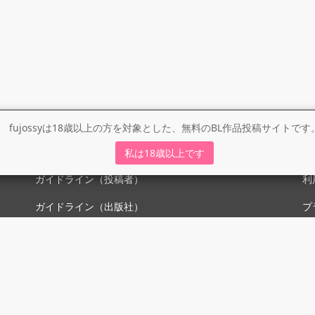
fujossyは18歳以上の方を対象とした、無料のBL作品投稿サイトです
ガイドライン
利
私は18歳以上です
ガイドライン（投稿者）
利
ガイドライン（出版社）
プ
初めての方に／安心安全への取り組み
fujossyをより楽しむために