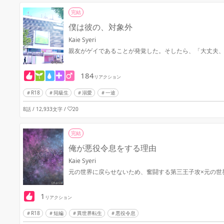
完結
僕は彼の、対象外
Kaie Syeri
親友がゲイであることが発覚した。そしたら、「大丈夫
184
リアクション
R18
同級生
溺愛
一途
8話 / 12,933文字
/
20
完結
俺が悪役令息をする理由
Kaie Syeri
元の世界に戻らせないため、奮闘する第三王子攻×元の世
1
リアクション
R18
短編
異世界転生
悪役令息