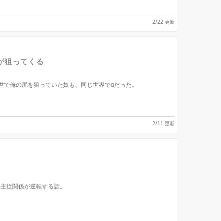
2/22 更新
が狙ってくる
世で俺の尻を狙っていた奴も、同じ世界でαだった。
2/11 更新
の主従関係が逆転する話。