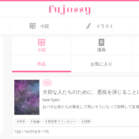
小説
イラスト
小説
漫画
作品
お気に入り
完結
大切な人たちのために、悪役を演じること
Kaie Syeri
おバカな攻たちが暴走して死にそうになって回帰して反
R18
短編
異世界ファンタジー
回帰
12話 / 14,075文字
/
0