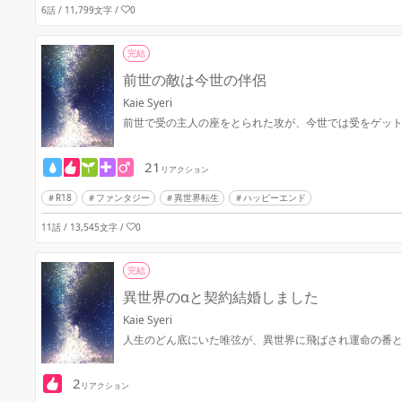
6話 / 11,799文字
/
0
完結
前世の敵は今世の伴侶
Kaie Syeri
前世で受の主人の座をとられた攻が、今世では受をゲッ
21
リアクション
R18
ファンタジー
異世界転生
ハッピーエンド
11話 / 13,545文字
/
0
完結
異世界のαと契約結婚しました
Kaie Syeri
人生のどん底にいた唯弦が、異世界に飛ばされ運命の番
2
リアクション