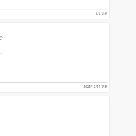
2/2 更新
で
話。
2025/12/31 更新