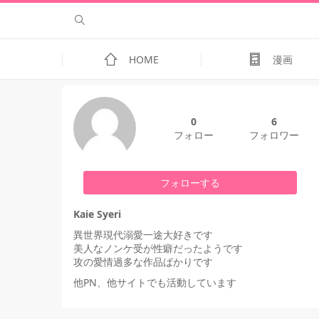
HOME
漫画
0
6
フォロー
フォロワー
フォローする
Kaie Syeri
異世界現代溺愛一途大好きです
美人なノンケ受が性癖だったようです
攻の愛情過多な作品ばかりです
他PN、他サイトでも活動しています