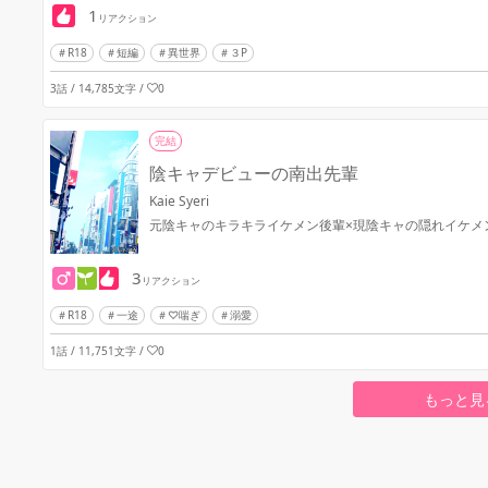
1
リアクション
R18
短編
異世界
３P
3話 / 14,785文字
/
0
完結
陰キャデビューの南出先輩
Kaie Syeri
元陰キャのキラキライケメン後輩×現陰キャの隠れイケメ
3
リアクション
R18
一途
♡喘ぎ
溺愛
1話 / 11,751文字
/
0
もっと見