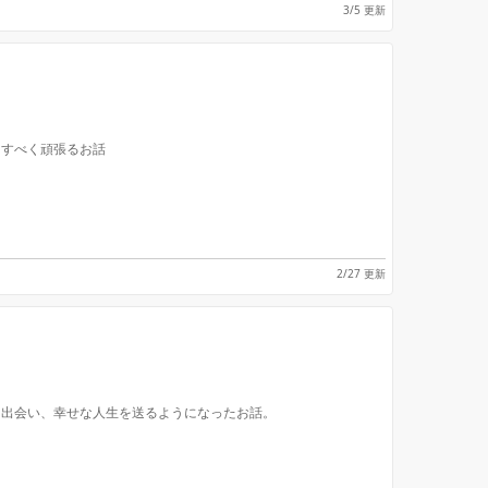
3/5 更新
トすべく頑張るお話
2/27 更新
と出会い、幸せな人生を送るようになったお話。