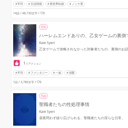
R18
主従関係
異世界転移
ノンケ受
14話 / 48,730文字
/
0
完結
ハーレムエンドありの、乙女ゲームの裏側
Kaie Syeri
乙女ゲームで攻略されなかった対象者たちの、裏側のお
1
リアクション
R18
ファンタジー
一途
溺愛
1話 / 3,780文字
/
0
完結
聖職者たちの性処理事情
Kaie Syeri
昼夜問わず繰り広げられる、聖職者たちの淫らな日常。