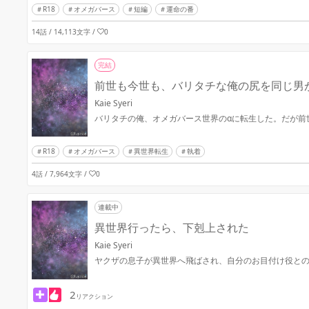
R18
オメガバース
短編
運命の番
14話 / 14,113文字
/
0
完結
前世も今世も、バリタチな俺の尻を同じ男
Kaie Syeri
バリタチの俺、オメガバース世界のαに転生した。だが前
R18
オメガバース
異世界転生
執着
4話 / 7,964文字
/
0
連載中
異世界行ったら、下剋上された
Kaie Syeri
ヤクザの息子が異世界へ飛ばされ、自分のお目付け役と
2
リアクション