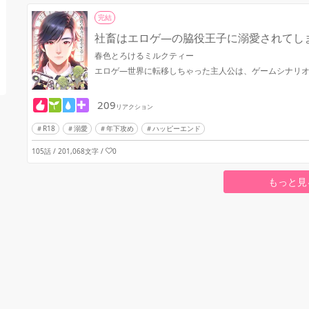
完結
社畜はエロゲ―の脇役王子に溺愛されてし
春色とろけるミルクティー
エロゲ―世界に転移しちゃった主人公は、ゲームシナリ
209
リアクション
R18
溺愛
年下攻め
ハッピーエンド
105話 / 201,068文字
/
0
もっと見