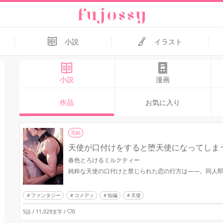
小説
イラスト
小説
漫画
作品
お気に入り
完結
天使が口付けをすると堕天使になってしま
春色とろけるミルクティー
純粋な天使の口付けと禁じられた恋の行方は——。同人
ファンタジー
コメディ
短編
天使
5話 / 11,029文字
/
0