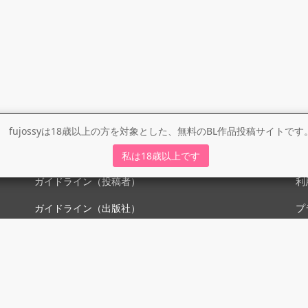
fujossyは18歳以上の方を対象とした、無料のBL作品投稿サイトです
ガイドライン
利
私は18歳以上です
ガイドライン（投稿者）
利
ガイドライン（出版社）
プ
初めての方に／安心安全への取り組み
fujossyをより楽しむために