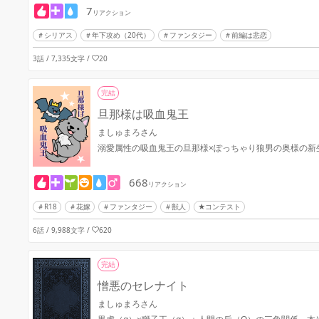
7
リアクション
シリアス
年下攻め（20代）
ファンタジー
前編は悲恋
3話 / 7,335文字
/
20
完結
旦那様は吸血鬼王
ましゅまろさん
溺愛属性の吸血鬼王の旦那様×ぽっちゃり狼男の奥様の新
668
リアクション
R18
花嫁
ファンタジー
獣人
★コンテスト
6話 / 9,988文字
/
620
完結
憎悪のセレナイト
ましゅまろさん