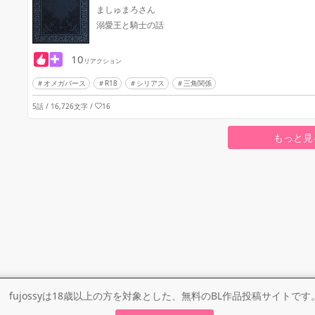
ましゅまろさん
溺愛王と騎士の話
10
リアクション
オメガバース
R18
シリアス
三角関係
5話 / 16,726文字
/
16
もっと見
fujossyは18歳以上の方を対象とした、無料のBL作品投稿サイトです