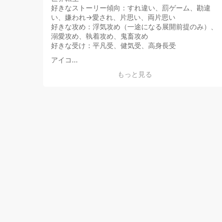
好きなストーリー傾向：すれ違い、罰ゲーム、勘違
い、嫌われ→愛され、片思い、両片思い
好きな攻め：浮気攻め（一途になる展開前提のみ）、
溺愛攻め、執着攻め、鬼畜攻め
好きな受け：平凡受、健気受、高身長受
アイコ...
もっと見る