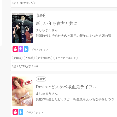
1話 / 601文字
/
0
連載中
新しい年も貴方と共に
ましゅまろさん
戦国時代を治めた大名と家臣の新年にまつわる恋の話
7
リアクション
R18
純愛
主従関係
ハッピーエンド
1話 / 2,719文字
/
0
連載中
Desire~どスケベ吸血鬼ライフ～
ましゅまろさん
異世界転生したビッチが、転生後もえっちな事をしつつ
6
リアクション