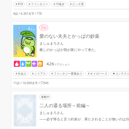
R18
ファンタジー
♡喘ぎ
ビッチ受
4話 / 6,301文字
/
0
完結
愛のない夫夫とかっぱの妙薬
ましゅまろさん
癒しのかっぱが我が家にやって来た。
426
リアクション
社会人
シリアス
ファンタジー要素あり
オメガバース
★コンテス
11話 / 10,000文字
/
345
連載中
二人の還る場所～前編～
ましゅまろさん
――必ず帰ると言う約束が、果たされることが無いのは