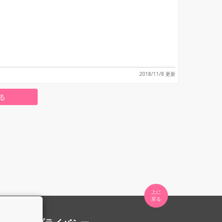
2018/11/8 更新
る
上に

。