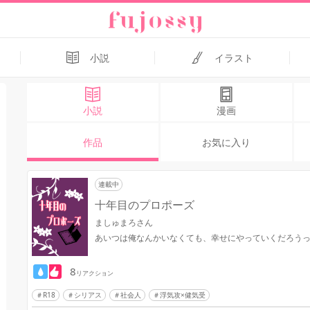
小説
イラスト
小説
漫画
作品
お気に入り
連載中
十年目のプロポーズ
ましゅまろさん
あいつは俺なんかいなくても、幸せにやっていくだろう
8
リアクション
R18
シリアス
社会人
浮気攻×健気受