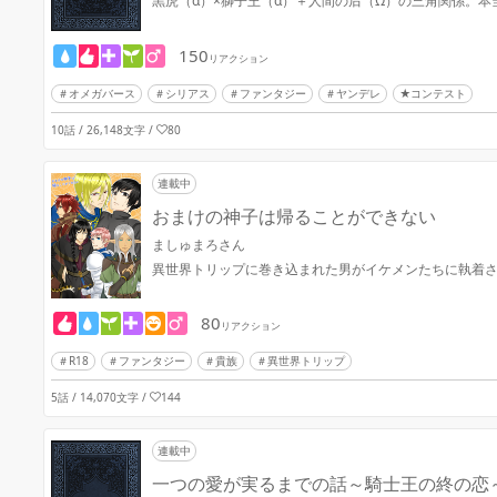
黒虎（α）×獅子王（α）＋人間の后（Ω）の三角関係。本
150
リアクション
オメガバース
シリアス
ファンタジー
ヤンデレ
★コンテスト
10話 / 26,148文字
/
80
連載中
おまけの神子は帰ることができない
ましゅまろさん
異世界トリップに巻き込まれた男がイケメンたちに執着
80
リアクション
R18
ファンタジー
貴族
異世界トリップ
5話 / 14,070文字
/
144
連載中
一つの愛が実るまでの話～騎士王の終の恋