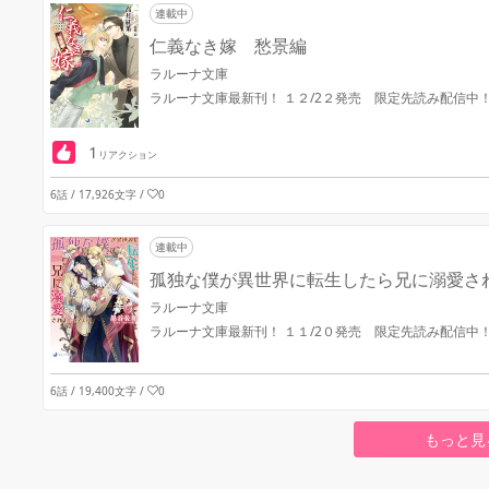
連載中
仁義なき嫁 愁景編
ラルーナ文庫
ラルーナ文庫最新刊！ １２/2２発売 限定先読み配信中
1
リアクション
6話 / 17,926文字
/
0
連載中
孤独な僕が異世界に転生したら兄に溺愛さ
ラルーナ文庫
ラルーナ文庫最新刊！ １１/2０発売 限定先読み配信中
6話 / 19,400文字
/
0
もっと見