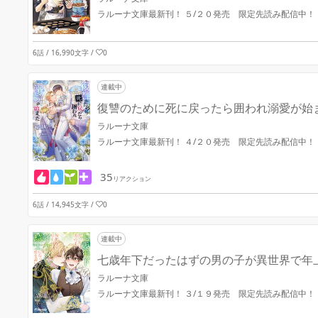
ラルーナ文庫最新刊！ ５/２０発売 限定先読み配信中！
6話 / 16,990文字
/
0
連載中
復讐のために死に戻ったら囲われ溺愛が始
ラルーナ文庫
ラルーナ文庫最新刊！ ４/２０発売 限定先読み配信中！
35
リアクション
6話 / 14,945文字
/
0
連載中
七歳年下だったはずの男の子が異世界で年
ラルーナ文庫
ラルーナ文庫最新刊！ ３/１９発売 限定先読み配信中！