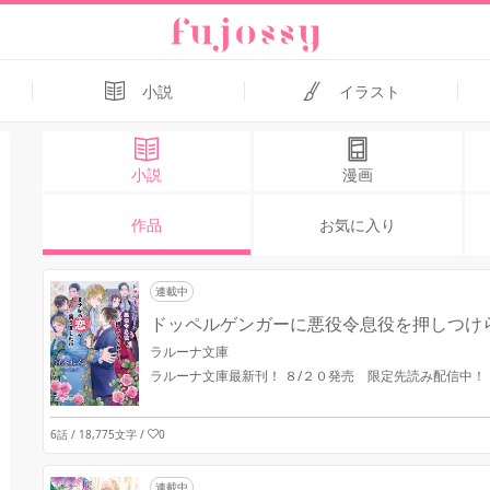
小説
イラスト
小説
漫画
作品
お気に入り
連載中
ドッペルゲンガーに悪役令息役を押しつけら
ラルーナ文庫
ラルーナ文庫最新刊！ ８/２０発売 限定先読み配信中！
6話 / 18,775文字
/
0
連載中