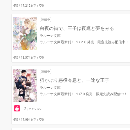
6話 / 17,212文字
/
0
連載中
白夜の街で、王子は夜鷹と夢をみる
ラルーナ文庫
ラルーナ文庫最新刊！ ２/２０発売 限定先読み配信中！
6話 / 18,574文字
/
0
連載中
猫かぶり悪役令息と、一途な王子
ラルーナ文庫
ラルーナ文庫最新刊！ １/2０発売 限定先読み配信中！
2
リアクション
6話 / 17,994文字
/
0