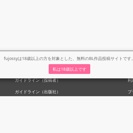
fujossyは18歳以上の方を対象とした、無料のBL作品投稿サイトです
ガイドライン
利
私は18歳以上です
ガイドライン（投稿者）
利
ガイドライン（出版社）
プ
初めての方に／安心安全への取り組み
fujossyをより楽しむために