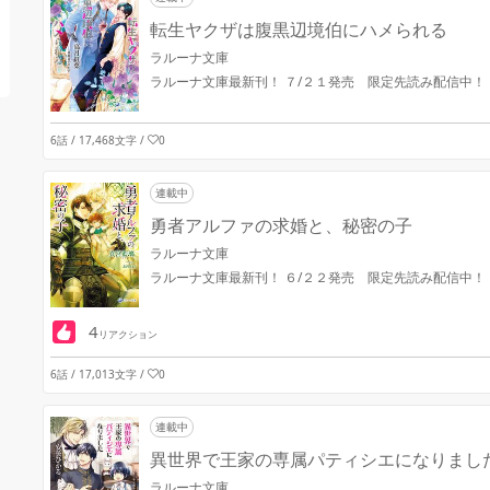
転生ヤクザは腹黒辺境伯にハメられる
ラルーナ文庫
ラルーナ文庫最新刊！ ７/２１発売 限定先読み配信中！
6話 / 17,468文字
/
0
連載中
勇者アルファの求婚と、秘密の子
ラルーナ文庫
ラルーナ文庫最新刊！ ６/２２発売 限定先読み配信中！
4
リアクション
6話 / 17,013文字
/
0
連載中
異世界で王家の専属パティシエになりまし
ラルーナ文庫