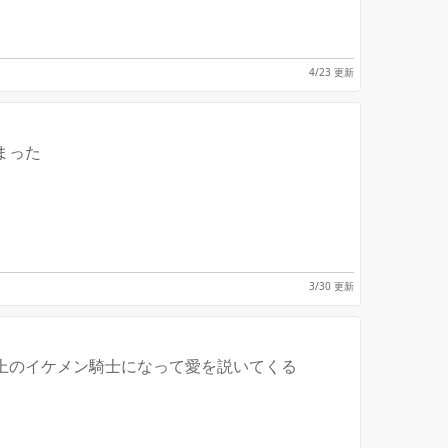
4/23 更新
まった
3/30 更新
上のイケメン騎士になって愛を説いてくる