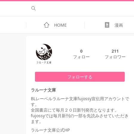
HOME
漫画
0
211
フォロー
フォロワー
フォローする
ラルーナ文庫
BLレーベルラルーナ文庫fujossy宣伝用アカウントで
す。
全国書店にて毎月２０日新刊発売となります。
fujossyでは毎月新刊の一部を先読みさせていただき
ます。
ラルーナ文庫公式HP