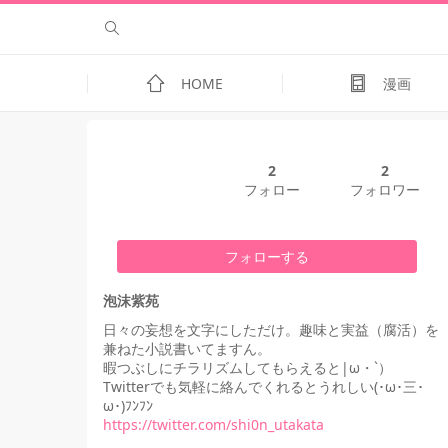
HOME
漫画
2
2
フォロー
フォロワー
フォローする
泡沫紫苑
日々の妄想を文字にしただけ。趣味と実益（腐活）を
兼ねた小説書いてますん。
暇つぶしにチラリズムしてもらえると|ω・`）
Twitterでも気軽に絡んでくれるとうれしい(･ω･三･
ω･)ﾌﾝﾌﾝ
https://twitter.com/shi0n_utakata