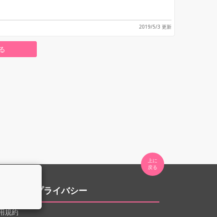
2019/5/3 更新
る
上に

。
用規約とプライバシー
用規約