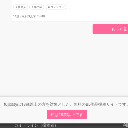
社会人
年の差
★コンテスト
11話 / 6,969文字
/
40
もっと見
fujossyは18歳以上の方を対象とした、無料のBL作品投稿サイトです
ガイドライン
利
私は18歳以上です
ガイドライン（投稿者）
利