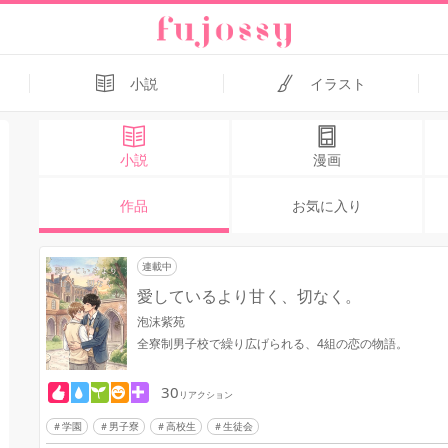
小説
イラスト
小説
漫画
作品
お気に入り
連載中
愛しているより甘く、切なく。
泡沫紫苑
全寮制男子校で繰り広げられる、4組の恋の物語。
30
リアクション
学園
男子寮
高校生
生徒会