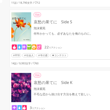
11話 / 18,790文字
/
12
完結
哀愁の果てに Side S
泡沫紫苑
何年かかっても、必ずあなたを俺のものに。
22
リアクション
R18
社会人
年の差
★コンテスト
14話 / 9,993文字
/
60
完結
哀愁の果てに Side K
泡沫紫苑
不毛な恋から抜け出す方法を教えて欲しい。
3
リアクション