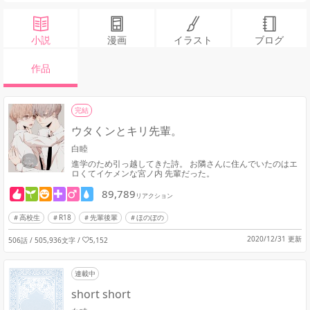
小説
漫画
イラスト
ブログ
作品
完結
ウタくンとキリ先輩。
白睦
進学のため引っ越してきた詩。 お隣さんに住んでいたのはエ
ロくてイケメンな宮ノ内 先輩だった。
89,789
リアクション
高校生
R18
先輩後輩
ほのぼの
2020/12/31 更新
506話 / 505,936文字
/
5,152
連載中
short short