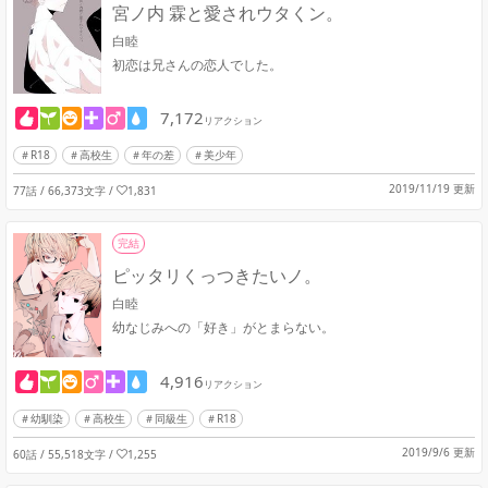
宮ノ内 霖と愛されウタくン。
白睦
初恋は兄さんの恋人でした。
7,172
リアクション
R18
高校生
年の差
美少年
2019/11/19 更新
77話 / 66,373文字
/
1,831
完結
ピッタリくっつきたいノ。
白睦
幼なじみへの「好き」がとまらない。
4,916
リアクション
幼馴染
高校生
同級生
R18
2019/9/6 更新
60話 / 55,518文字
/
1,255