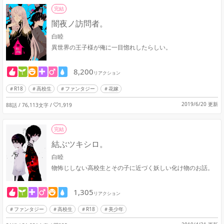
完結
闇夜ノ訪問者。
白睦
異世界の王子様が俺に一目惚れしたらしい。
8,200
リアクション
R18
高校生
ファンタジー
花嫁
2019/6/20 更新
88話 / 76,113文字
/
1,919
完結
結ぶツキシロ。
白睦
物怖じしない高校生とその子に近づく妖しい化け物のお話。
1,305
リアクション
ファンタジー
高校生
R18
美少年