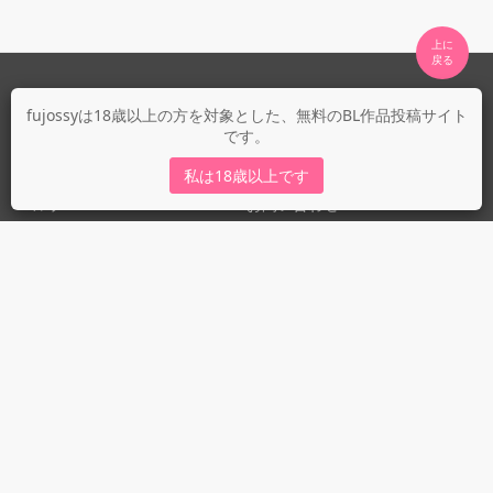
上に

fujossyについて
fujossyは18歳以上の方を対象とした、無料のBL作品投稿サイト
です。
運営会社
fujossy運営ブログ
私は18歳以上です
ヘルプ
お問い合わせ
ガイドライン
ガイドライン（投稿者）
ガイドライン（出版社）
初めての方に／安心安全への取り組み
fujossyをより楽しむために