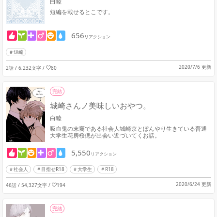
白睦
短編を載せるとこです。
656
リアクション
短編
2020/7/6 更新
2話 / 6,232文字
/
80
完結
城崎さんノ美味しいおやつ。
白睦
吸血鬼の末裔である社会人城崎京とぼんやり生きている普通
大学生花房桜偲が出会い近づいてくお話。
5,550
リアクション
社会人
目指せR18
大学生
R18
2020/6/24 更新
46話 / 54,327文字
/
194
完結