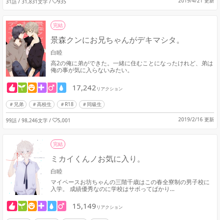
2019/4/21 更新
31話 / 31,831文字
/
935
完結
景森クンにお兄ちゃんがデキマシタ。
白睦
高2の俺に弟ができた。一緒に住むことになったけれど、弟は
俺の事が気に入らないみたい。
17,242
リアクション
兄弟
高校生
R18
同級生
2019/2/16 更新
99話 / 98,246文字
/
5,001
完結
ミカイくんノお気に入り。
白睦
マイペースお坊ちゃんの三階千歳はこの春全寮制の男子校に
入学。 成績優秀なのに学校はサボってばかり…
15,149
リアクション