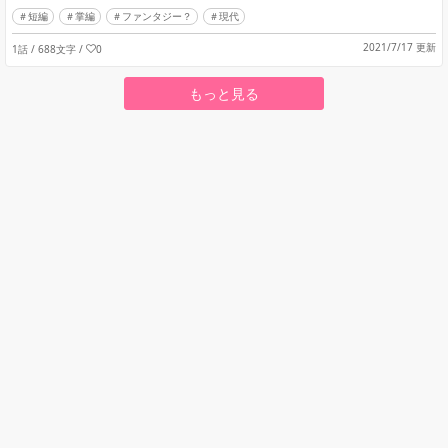
短編
掌編
ファンタジー？
現代
2021/7/17 更新
1話 / 688文字
/
0
もっと見る