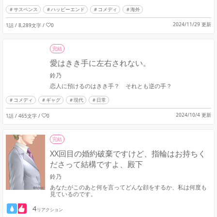
サスペンス
ハッピーエンド
コメディ
海外
2024/11/29 更新
1話 / 8,289文字
/
0
完結
愛はきき手に左右されない。
鈴乃
恋人に預けるのはきき手？ それとも逆の手？
コメディ
ギャグ
現代
日常
2024/10/4 更新
1話 / 465文字
/
0
完結
XX回目の婚約破棄ですけど、指輪はお持ちく
ださって結構ですよ、殿下
鈴乃
あなたがこのあと何を言ってどんな顔をするか、私は何度も
見ているのです。
4
リアクション