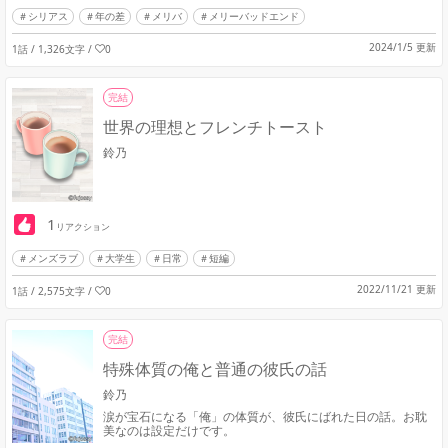
シリアス
年の差
メリバ
メリーバッドエンド
2024/1/5 更新
1話 / 1,326文字
/
0
完結
世界の理想とフレンチトースト
鈴乃
1
リアクション
メンズラブ
大学生
日常
短編
2022/11/21 更新
1話 / 2,575文字
/
0
完結
特殊体質の俺と普通の彼氏の話
鈴乃
涙が宝石になる「俺」の体質が、彼氏にばれた日の話。お耽
美なのは設定だけです。