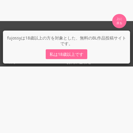
上に

fujossyについて
fujossyは18歳以上の方を対象とした、無料のBL作品投稿サイト
です。
運営会社
fujossy運営ブログ
私は18歳以上です
ヘルプ
お問い合わせ
ガイドライン
ガイドライン（投稿者）
ガイドライン（出版社）
初めての方に／安心安全への取り組み