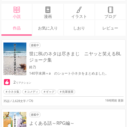
小説
漫画
イラスト
ブログ
作品
お気に入り
しおり
レビュー
連載中
世にBLのネタは尽きまじ ニヤッと笑えるBL
ジョーク集
鈴乃
140字未満＋a のショート小ネタをまとめました。
2
リアクション
小ネタ集
コメディ
ギャグ
先輩後輩
16時間前 更新
35話 / 2,628文字
/
0
連載中
よくある話～RPG編～