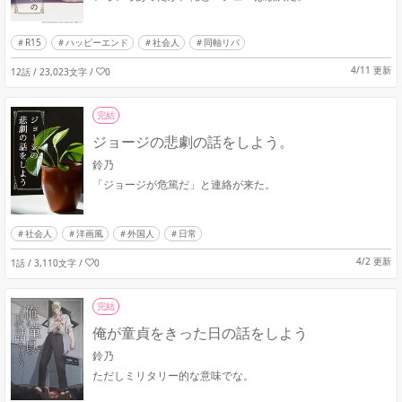
R15
ハッピーエンド
社会人
同軸リバ
4/11 更新
12話 / 23,023文字
/
0
完結
ジョージの悲劇の話をしよう。
鈴乃
「ジョージが危篤だ」と連絡が来た。
社会人
洋画風
外国人
日常
4/2 更新
1話 / 3,110文字
/
0
完結
俺が童貞をきった日の話をしよう
鈴乃
ただしミリタリー的な意味でな。