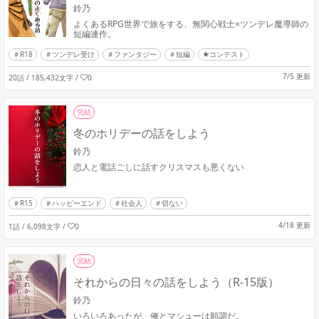
鈴乃
よくあるRPG世界で旅をする、無関心戦士×ツンデレ魔導師の
短編連作。
R18
ツンデレ受け
ファンタジー
短編
★コンテスト
7/5 更新
20話 / 185,432文字
/
0
完結
冬のホリデーの話をしよう
鈴乃
恋人と電話ごしに話すクリスマスも悪くない
R15
ハッピーエンド
社会人
切ない
4/18 更新
1話 / 6,098文字
/
0
完結
それからの日々の話をしよう（R-15版）
鈴乃
いろいろあったが、俺とマシューは順調だ。