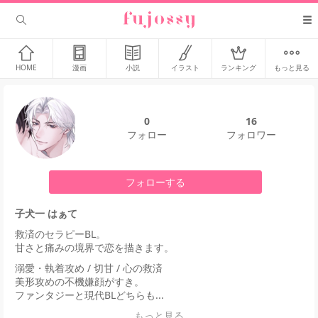
HOME
漫画
小説
イラスト
ランキング
もっと見る
0
16
フォロー
フォロワー
フォローする
子犬一 はぁて
救済のセラピーBL。
甘さと痛みの境界で恋を描きます。
溺愛・執着攻め / 切甘 / 心の救済
美形攻めの不機嫌顔がすき。
ファンタジーと現代BLどちらも...
もっと見る