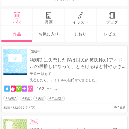
小説
漫画
イラスト
ブログ
作品
お気に入り
しおり
レビュー
連載中
幼馴染に失恋した僕は国民的彼氏No.1アイド
ルの最推しになって、とろけるほど甘やかさ
れています
子犬一 はぁて
失恋したら、アイドルの彼氏ができました。
162
リアクション
幼馴染
初恋
失恋
年上受け
8/7 更新
33話 / 68,029文字
/
0
完結