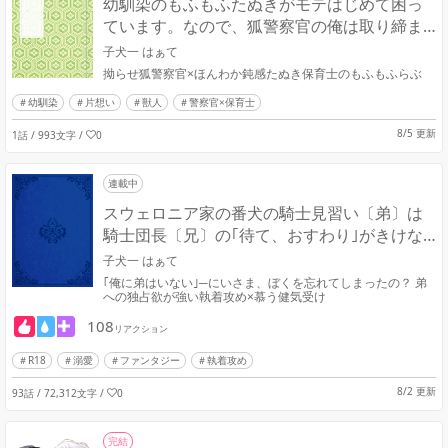
幼馴染のもふもふたぬきがモテはじめて困っ
ています。なので、狐警察官の俺は取り締ま
りを強化しようと思う
子犬一 はぁて
拗らせ狐警察官×ほんわか鈍感たぬき保育士のもふもふらぶ
幼馴染
片想い
獣人
警察官×保育士
8/5 更新
1話 / 993文字
/
0
連載中
スウェロニア家の番犬の騎士見習い〔弟〕は
騎士団長〔兄〕の｢待て、おすわり｣がきけな
い
子犬一 はぁて
｢俺に弟はいない｣─にいさま、ぼくを忘れてしまったの？ 弟
への独占欲が強い執着攻め×慕う健気受け
108
リアクション
R18
溺愛
ファンタジー
執着攻め
8/2 更新
93話 / 72,312文字
/
0
完結