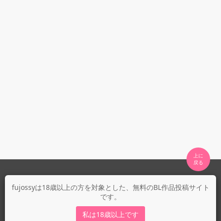
上に

fujossyについて
fujossyは18歳以上の方を対象とした、無料のBL作品投稿サイト
です。
運営会社
fujossy運営ブログ
私は18歳以上です