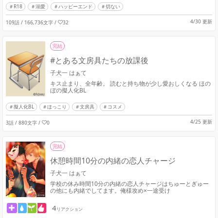
R18
溺愛
ハッピーエンド
切ない
4/30 更新
109話 / 166,736文字
/
32
完結
#とある文房具たちの放課後
子犬一 はぁて
キス止まり、全年齢。 読むと持ち物が少し愛おしくなる ほの
ぼの擬人化BL
擬人化BL
ほっこり
文房具
コスメ
4/25 更新
3話 / 880文字
/
0
完結
休憩時間10分の内緒の恋人チャージ
子犬一 はぁて
学校の休み時間10分の内緒の恋人チャージはちゅーとぎゅー
の他にも内緒でしてます。俺様攻め×一途受け
4
リアクション