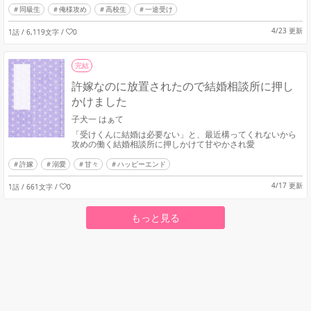
同級生
俺様攻め
高校生
一途受け
4/23 更新
1話 / 6,119文字
/
0
完結
許嫁なのに放置されたので結婚相談所に押し
かけました
子犬一 はぁて
「受けくんに結婚は必要ない」と、最近構ってくれないから
攻めの働く結婚相談所に押しかけて甘やかされ愛
許嫁
溺愛
甘々
ハッピーエンド
4/17 更新
1話 / 661文字
/
0
もっと見る