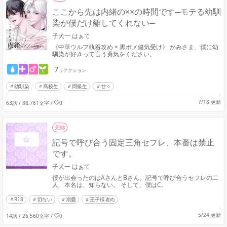
ここから先は内緒の××の時間です─モテる幼馴
染が僕だけ離してくれない─
子犬一 はぁて
《中華ウルフ執着攻め × 黒ポメ健気受け》 かみさま、僕に幼
馴染が好きって言う勇気をください。
7
リアクション
幼馴染
高校生
同級生
甘々
7/18 更新
63話 / 88,761文字
/
0
完結
記号で呼び合う固定三角セフレ、本番は禁止
です。
子犬一 はぁて
僕が出会ったのはAさんとBさん。記号で呼び合うセフレの二
人。本名は、知らない。 そして、僕はC。
R18
切ない
溺愛
王子様攻め
5/24 更新
14話 / 26,560文字
/
0