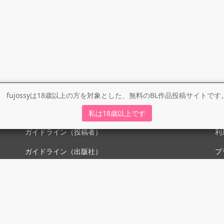
fujossyは18歳以上の方を対象とした、無料のBL作品投稿サイトです
ガイドライン
利
私は18歳以上です
ガイドライン（投稿者）
利
ガイドライン（出版社）
プ
初めての方に／安心安全への取り組み
fujossyをより楽しむために