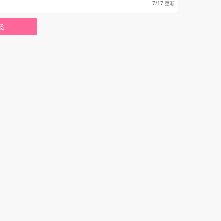
7/17 更新
る