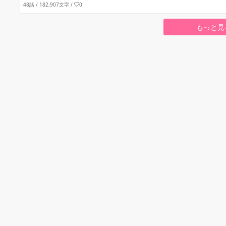
48話 / 182,907文字
/
0
もっと見