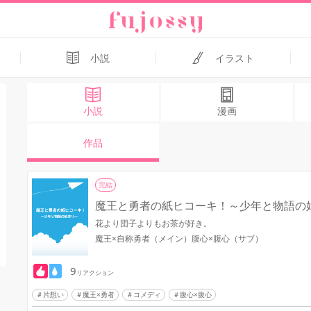
小説
イラスト
小説
漫画
作品
完結
魔王と勇者の紙ヒコーキ！～少年と物語の
花より団子よりもお茶が好き。
魔王×自称勇者（メイン）腹心×腹心（サブ）
9
リアクション
片想い
魔王×勇者
コメディ
腹心×腹心