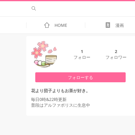
HOME
漫画
1
2
フォロー
フォロワー
フォローする
花より団子よりもお茶が好き。
毎日0時&22時更新
普段はアルファポリスに生息中