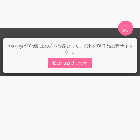
上に

fujossyについて
fujossyは18歳以上の方を対象とした、無料のBL作品投稿サイト
です。
運営会社
fujossy運営ブログ
私は18歳以上です
ヘルプ
お問い合わせ
ガイドライン
ガイドライン（投稿者）
ガイドライン（出版社）
初めての方に／安心安全への取り組み