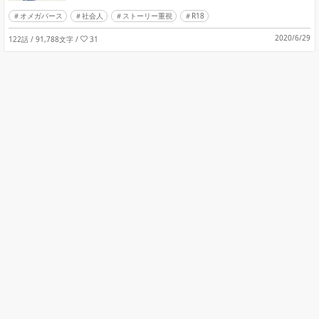
オメガバース
社会人
ストーリー重視
R18
2020/6/29
122話 / 91,788文字
/
31