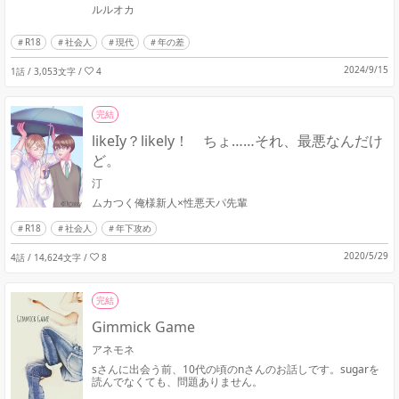
ルルオカ
R18
社会人
現代
年の差
2024/9/15
1話 / 3,053文字
/
4
完結
likeIy？likely！ ちょ……それ、最悪なんだけ
ど。
汀
ムカつく俺様新人×性悪天パ先輩
R18
社会人
年下攻め
2020/5/29
4話 / 14,624文字
/
8
完結
Gimmick Game
アネモネ
sさんに出会う前、10代の頃のnさんのお話しです。sugarを
読んでなくても、問題ありません。