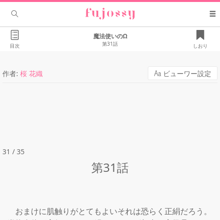
魔法使いのΩ
第31話
目次
しおり
作者:
桜 花織
ビューワー設定
31 / 35
第31話
　おまけに肌触りがとてもよいそれは恐らく正絹だろう。