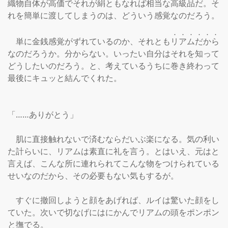
織物自体が高価でそれが絹ともなれば相当な高級品だ。そ
れを簡単に渡してしまうのは、どういう感覚なのだろう。

　単に金銭感覚がずれているのか、それとも
リ
ア
ム
だ
か
ら
なのだろうか。分からない。いったい自分はそれを知って
どうしたいのだろう。と、考えているうちに巻き終わって
最後にキュッと結んでくれた。

「……ありがとう」

　肌に直接触れないで済むならだいぶ楽になる。気の利い
た計らいに、リアムは素直に礼を言う。とはいえ、元はと
言えば、こんな所に連れられてこんな物をつけられている
せいなのだから、その必要もない気もするが。

　すぐに撤回しようと顔をあげれば、ルイは驚いた顔をし
ていた。次いで切なげにはにかんでリアムの頭をポンポン
と撫でる。
