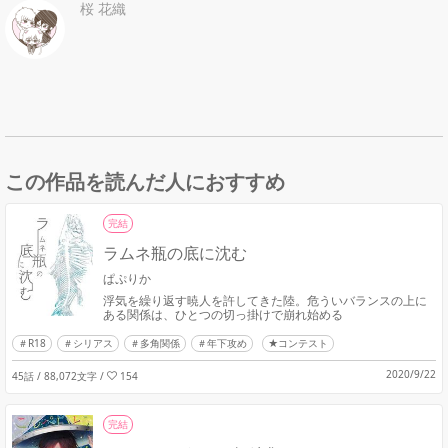
桜 花織
この作品を読んだ人におすすめ
完結
ラムネ瓶の底に沈む
ぱぷりか
浮気を繰り返す暁人を許してきた陸。危ういバランスの上に
ある関係は、ひとつの切っ掛けで崩れ始める
R18
シリアス
多角関係
年下攻め
★コンテスト
2020/9/22
45話 / 88,072文字
/
154
完結