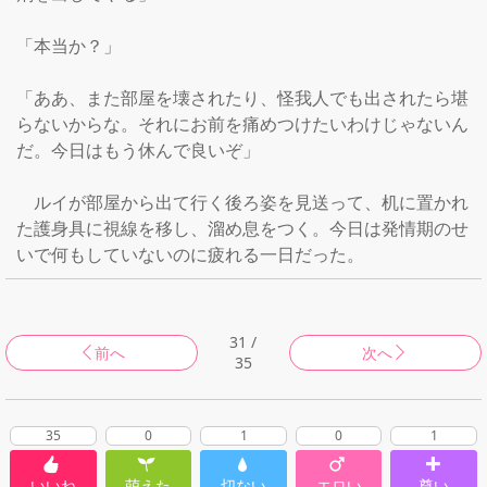
「本当か？」

「ああ、また部屋を壊されたり、怪我人でも出されたら堪
らないからな。それにお前を痛めつけたいわけじゃないん
だ。今日はもう休んで良いぞ」

　ルイが部屋から出て行く後ろ姿を見送って、机に置かれ
た護身具に視線を移し、溜め息をつく。今日は発情期のせ
31 /
前へ
次へ
35
35
0
1
0
1
いいね
萌えた
切ない
エロい
尊い