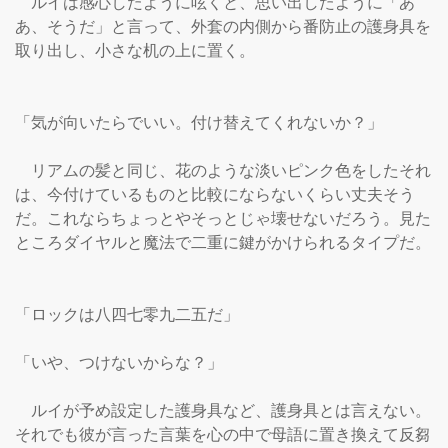
　ルイは感心したように呟くと、思い出したように「あ
あ、そうだ」と言って、外套の内側から番防止の護身具を
取り出し、小さな机の上に置く。

「気が向いたらでいい。付け替えてくれないか？」

　リアムの髪と同じ、花のような淡いピンク色をしたそれ
は、今付けているものと比較にならないくらい丈夫そう
だ。これならちょっとやそっとじゃ壊せないだろう。見た
ところダイヤルと魔法で二重に鍵がかけられるタイプだ。

「ロックは八四七零九二五だ」

「いや、つけないからな？」

　ルイが予め設定した護身具など、護身具とは言えない。
それでも彼が言った言葉を心の中で母語に置き換えて反芻