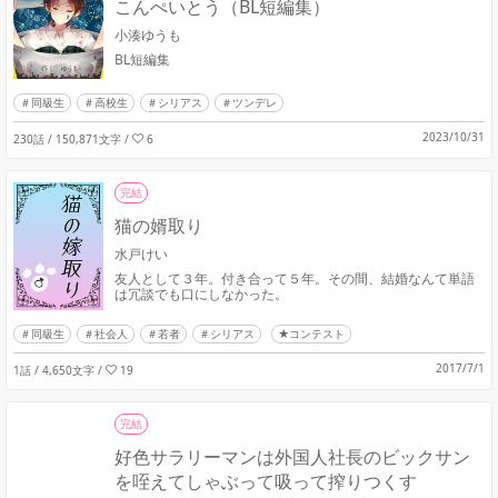
こんぺいとう（BL短編集）
小湊ゆうも
BL短編集
同級生
高校生
シリアス
ツンデレ
2023/10/31
230話 / 150,871文字
/
6
完結
猫の婿取り
水戸けい
友人として３年。付き合って５年。その間、結婚なんて単語
は冗談でも口にしなかった。
同級生
社会人
若者
シリアス
★コンテスト
2017/7/1
1話 / 4,650文字
/
19
完結
好色サラリーマンは外国人社長のビックサン
を咥えてしゃぶって吸って搾りつくす