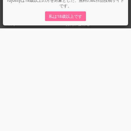
fujossyは18歳以上の方を対象とした、無料のBL作品投稿サイト
です。
運営会社
fujossy運営ブログ
私は18歳以上です
ヘルプ
お問い合わせ
ガイドライン
ガイドライン（投稿者）
ガイドライン（出版社）
初めての方に／安心安全への取り組み
fujossyをより楽しむために
利用規約とプライバシー
利用規約
プライバシーポリシー