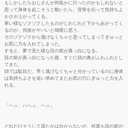
もしかしたらおじさんが何処かに行ったのかもしれないと
思って身体を起こそうと動いたら、背骨を伝って気持ちよ
かさが上がってくる。

寒い様なゾクゾクしたものがじわじわと下からあがってく
るのが、何故かヤバいと咄嗟に思う。

そのゾクゾクから逃げなくちゃと思ってしまってぎゅっと
お尻に力を入れてしまった。

すると、夢で見た様な目の前が真っ白になる。

目の前が真っ白になった後、すぐに頭の奥がふわふわとし
てきた。

頭では駄目だ、早く逃げなくちゃと分かっているのに身体
は気持ちよさを追い求めてまたお尻の穴にぎゅっと力を入
れる。

「ヘッ、ハヘッ、ヘッ」

どれだけそうして居たかは分からないが、何度も目の前が