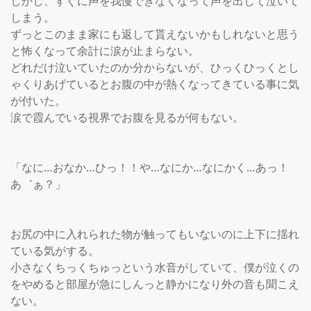
しかし、すぐに声を我慢できなくなって声を出して泣いて
しまう。

ずっとこのまま家にも返して貰えないかもしれないと思う
と怖くなって余計に涙が止まらない。

どれだけ泣いていたのか分からないが、ひっくひっくとし
ゃくりあげているとお腹の中が熱くなってきている事に気
が付いた。

涙で霞んでいる視界でお腹を見るが何もない。

「なに…おなか…ひっ！！や…なにか…なにかく…あっ！
あ゛ぁ？」

お尻の中に入れられた物が触ってもいないのに上下に揺れ
ている気がする。

小さなくちっくちゅっという水音がしていて、僕が泣くの
をやめると部屋が急にしんっと静かになり外の音も聞こえ
ない。
