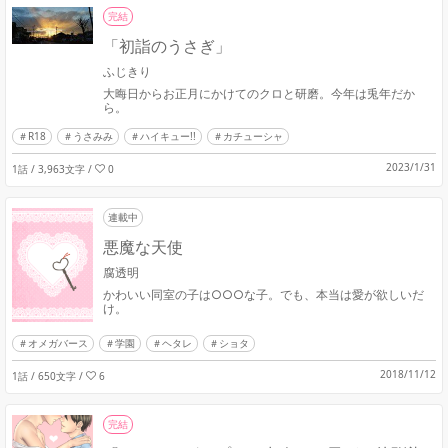
完結
「初詣のうさぎ」
ふじきり
大晦日からお正月にかけてのクロと研磨。今年は兎年だか
ら。
R18
うさみみ
ハイキュー!!
カチューシャ
2023/1/31
1話 / 3,963文字
/
0
連載中
悪魔な天使
腐透明
かわいい同室の子は○○○な子。でも、本当は愛が欲しいだ
け。
オメガバース
学園
ヘタレ
ショタ
2018/11/12
1話 / 650文字
/
6
完結