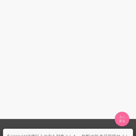
上に

fujossyについて