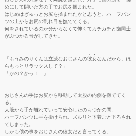
めにして開いた方の手でお尻を掴まれた。

はじめはぎゅっとお尻を揉まれたかと思うと、ハーフパン
ツの上からお尻の割れ目を撫でてくる。

何をされているのか分からなくて怖くてカチカチと歯同士
がぶつかる音がしてきた。

「もうみのりくんは立派なおじさんの
彼
女
なんだから、ほ
らもっとリラックスして？」

「かの？かっ！！」

おじさんの手はお尻から移動して太股の内側を撫でてく
る。

太股から手が離れていって安心したのもつかの間。

ハーフパンツに手を掛けられ、ズルリと下着ごと下ろされ
てしまった。

しかも僕の事をおじさんの彼女だと言ってくる。
