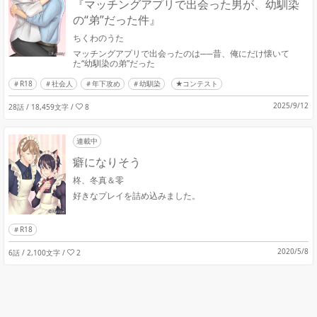
『マッチングアプリで出会った男が、幼馴染
の“弟”だった件』
ちくわのうた
マッチングアプリで出会ったのは──昔、俺にだけ懐いて
た“幼馴染の弟”だった
R18
社会人
年下攻め
幼馴染
★コンテスト
2025/9/12
28話 / 18,459文字
/
8
連載中
癖になりそう
柊、冬真＆零
好きなプレイを詰め込みました。
R18
2020/5/8
6話 / 2,100文字
/
2