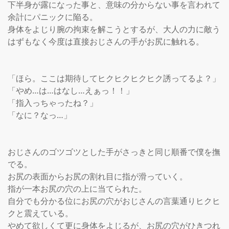
下半身が露になった事と、意味の分からない事を言われて
余計にパニックに陥る。

身体をよじり腕の拘束を解こうとするが、大人の力に敵う
はずもなく今度は直接おじさんの手がお尻に触れる。

「ほら。ここは期待してヒクヒクヒクヒク誘ってるよ？」

「やめ…は…はなし…えぁっ！！」

「指入っちゃったね？」

「なに？なっ…」

おじさんのゴツゴツとした手がさっきと同じ順番で僕を撫
でる。

お尻の表面からお尻の割れ目に指が滑っていく。

指が一本お尻の穴の上に当てられた。

自分でも分かる位にお尻の穴がおじさんの言葉通りヒクヒ
クと震えている。

やめて欲しくて更に身体をよじるが、お尻の穴がひきつれ