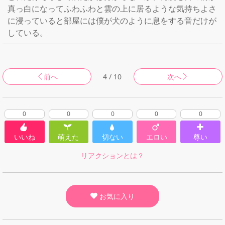
真っ白になってふわふわと雲の上に居るような気持ちよさ
に浸っていると部屋には僕が犬のように息をする音だけが
している。
前へ
4 / 10
次へ
0
0
0
0
0
いいね
萌えた
切ない
エロい
尊い
リアクションとは？
お気に入り