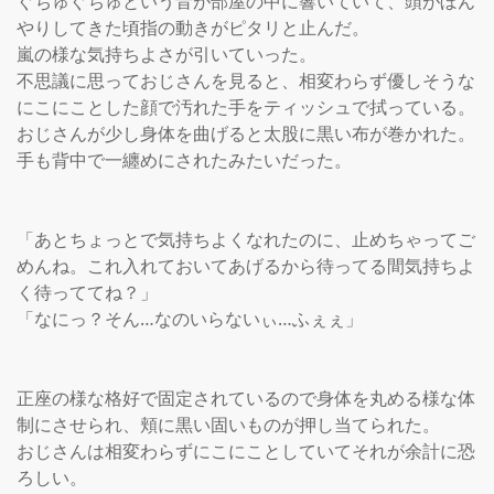
ぐちゅぐちゅという音が部屋の中に響いていて、頭がぼん
やりしてきた頃指の動きがピタリと止んだ。

嵐の様な気持ちよさが引いていった。

不思議に思っておじさんを見ると、相変わらず優しそうな
にこにことした顔で汚れた手をティッシュで拭っている。

おじさんが少し身体を曲げると太股に黒い布が巻かれた。

手も背中で一纏めにされたみたいだった。

「あとちょっとで気持ちよくなれたのに、止めちゃってご
めんね。これ入れておいてあげるから待ってる間気持ちよ
く待っててね？」

「なにっ？そん…なのいらないぃ…ふぇぇ」

正座の様な格好で固定されているので身体を丸める様な体
制にさせられ、頬に黒い固いものが押し当てられた。

おじさんは相変わらずにこにことしていてそれが余計に恐
ろしい。
