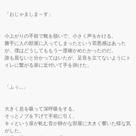
「おじゃましま～す」

小上がりの手前で靴を脱いで、小さく声をかける。

勝手に人の部屋に入ってしまったという罪悪感はあった
が、僕はどうしてももう一度確かめたかったのだ。

誰も居ないと分かってはいたが、足音を立てないようにト
イレに繋がる扉に近付いて手を掛けた。

「ふぅ…」

大きく息を吸って深呼吸をする。

そっとノブを下げて手前に引く。

キィという扉が軋む音が静かな部屋に大きく響いた様な気
がした。
