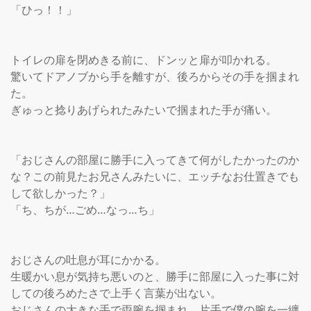
「ひっ！！」

トイレの扉を閉めきる前に、ドンッと扉が叩かれる。

驚いてドアノブから手を離すが、後ろからその手を掴まれ
た。

ぎゅっと捻りあげられたみたいで掴まれた手が痛い。

「おじさんの部屋に勝手に入ってきて何がしたかったのか
な？この前見たお兄さんみたいに、エッチなお仕置きでも
して欲しかった？」

「ち、ちが…ごめ…なっ…ち」

おじさんの吐息が耳にかかる。

生暖かい息が気持ち悪いのと、勝手に部屋に入った事に対
しての後ろめたさで上手く言葉が出ない。

おじさんの大きな手で両腕を掴まれ、片手で僕の腕を一纏