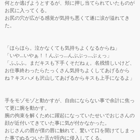
何とか逃げようとするが、頬に押し当てられていたものが
お尻に入ってくる。

お尻の穴が広がる感覚が気持ち悪くて遂に涙が溢れてき
た。

「ほらほら。泣かなくても気持ちよくなるからね」

「いや…いやぁ！！んぶっ…んぶぶっ…ぶぇっ」

「ふふふ。まだキスも下手くそだねぇ。名残惜しいけど、
お仕事終わったらたっくさん気持ちよくしてあげるから
ね？キスハメも沢山してあげるからキスも上手になるよ」

手をモゾモゾと動かすが、自由にならない事で余計に焦っ
て更に腕を動かす。

腕の拘束を解くために躍起になっていたせいでおじさんの
顔が近付いてきていた事に気が付かなかった。

おじさんの唇が僕の唇に触れて、驚いて口を開けてしまっ
た事でぬるついた舌が咥内に侵入してくる。
