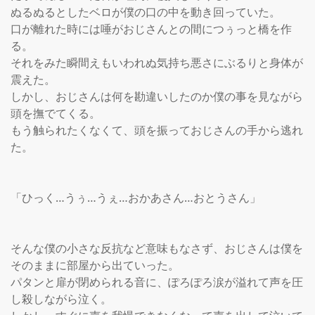
ぬるぬるとしたベロが僕の口の中を動き回っていた。

口が離れた時には唾がおじさんとの間につぅっと橋を作
る。

それをみた瞬間えもいわれぬ気持ち悪さにぶるりと身体が
震えた。

しかし、おじさんは何を勘違いしたのか僕の事を見ながら
頭を撫でてくる。

もう触られたくなくて、頭を振っておじさんの手から逃れ
た。

「ひっく…うぅ…うぇ…おかあさん…おとうさん」

そんな僕の小さな反抗など意味もなさず、おじさんは僕を
そのままに部屋から出ていった。

パタンと扉が閉められる音に、ぽろぽろ涙が溢れて声を圧
し殺しながら泣く。
