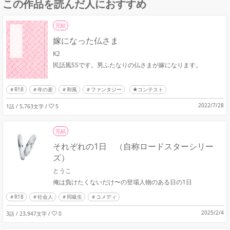
この作品を読んだ人におすすめ
完結
嫁になった仏さま
K2
民話風SSです。男ふたなりの仏さまが嫁になります。
R18
年の差
和風
ファンタジー
★コンテスト
2022/7/28
1話 / 5,763文字
/
5
完結
それぞれの1日 （自称ロードスターシリー
ズ）
とうこ
俺は負けたくないだけ〜の登場人物のある日の1日
R18
社会人
同級生
コメディ
2025/2/4
3話 / 23,947文字
/
0