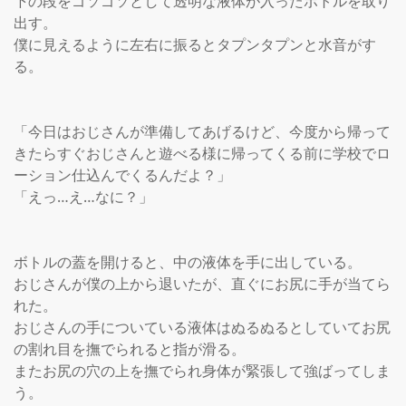
下の段をゴソゴソとして透明な液体が入ったボトルを取り
出す。

僕に見えるように左右に振るとタプンタプンと水音がす
る。

「今日はおじさんが準備してあげるけど、今度から帰って
きたらすぐおじさんと遊べる様に帰ってくる前に学校でロ
ーション仕込んでくるんだよ？」

「えっ…え…なに？」

ボトルの蓋を開けると、中の液体を手に出している。

おじさんが僕の上から退いたが、直ぐにお尻に手が当てら
れた。

おじさんの手についている液体はぬるぬるとしていてお尻
の割れ目を撫でられると指が滑る。

またお尻の穴の上を撫でられ身体が緊張して強ばってしま
う。
