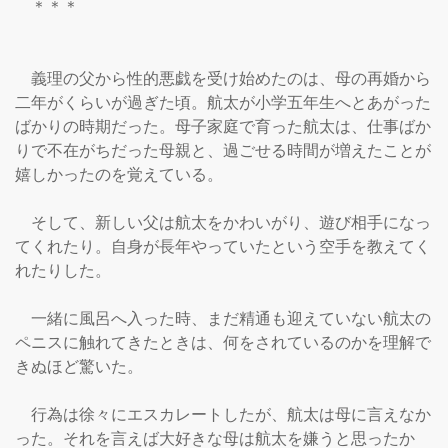
　＊＊＊

　義理の父から性的悪戯を受け始めたのは、母の再婚から
二年がくらいが過ぎた頃。航太が小学五年生へとあがった
ばかりの時期だった。母子家庭で育った航太は、仕事ばか
りで不在がちだった母親と、過ごせる時間が増えたことが
嬉しかったのを覚えている。

　そして、新しい父は航太をかわいがり、遊び相手になっ
てくれたり。自身が長年やっていたという空手を教えてく
れたりした。

　一緒に風呂へ入った時、まだ精通も迎えていない航太の
ペニスに触れてきたときは、何をされているのかを理解で
きぬほど驚いた。

　行為は徐々にエスカレートしたが、航太は母に言えなか
った。それを言えば大好きな母は航太を嫌うと思ったか