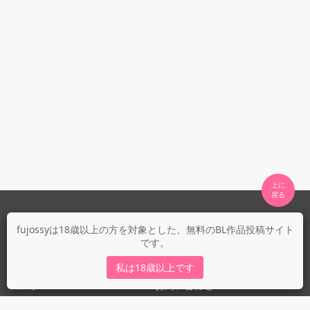
上に

fujossyについて
fujossyは18歳以上の方を対象とした、無料のBL作品投稿サイト
です。
運営会社
fujossy運営ブログ
私は18歳以上です
ヘルプ
お問い合わせ