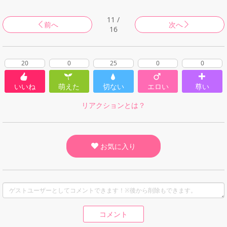
11 /
前へ
次へ
16
20
0
25
0
0
いいね
萌えた
切ない
エロい
尊い
リアクションとは？
お気に入り
コメント