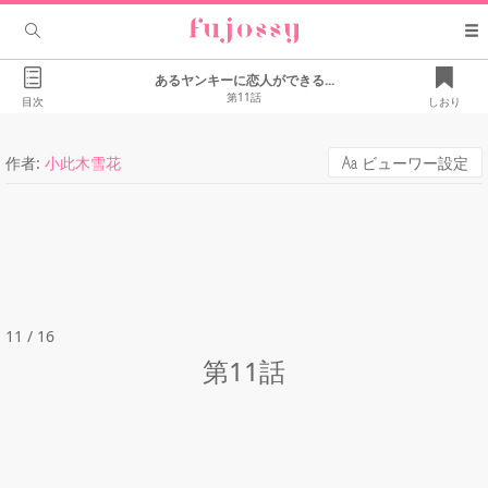
あるヤンキーに恋人ができる...
第11話
目次
しおり
作者:
小此木雪花
ビューワー設定
11 / 16
第11話