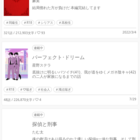
麻美
結局惚れた方が負けだ 本編完結してます
同級生
R18
シリアス
高校生
2022/3/4
321話 / 212,903文字
/
93
連載中
パーフェクト･ドリーム
星野ステラ
底抜けに明るいバツイチ(41)、我が道をゆくメガネ陰キャ(42)
の二人が家族になるまでの話
R18
♡喘ぎ
社会人
濁点喘ぎ
7/29
48話 / 226,870文字
/
4
連載中
探偵と刑事
たむ太
魂の救済はあり得るのか？優しい探偵×一途な刑事、そして刑