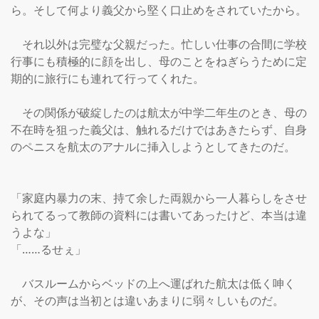
ら。そして何より義父から堅く口止めをされていたから。

　それ以外は完璧な父親だった。忙しい仕事の合間に学校
行事にも積極的に顔を出し、母のことをねぎらうために定
期的に旅行にも連れて行ってくれた。

　その関係が破綻したのは航太が中学二年生のとき、母の
不在時を狙った義父は、触れるだけではあきたらず、自身
のペニスを航太のアナルに挿入しようとしてきたのだ。

「家庭内暴力の末、持て余した両親から一人暮らしをさせ
られてるって教師の資料には書いてあったけど、本当は違
うよな」

「……るせぇ」

　バスルームからベッドの上へ運ばれた航太は低く呻く
が、その声は当初とは違いあまりに弱々しいものだ。
