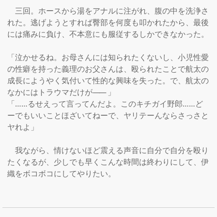
　三回。ホースから湯をアナルに注がれ、腹の中を洗浄さ
れた。逃げようとすれば臀部を何度も叩かれたから、最後
には痛みに負け、不本意にも服従するしかできなかった。

「泣かせるね。お母さんには知られたくないし、小児性愛
の性癖を持った義理のお父さんは、殴られたことで航太の
成長にようやく気付いて性的な興味を失った。で、航太の
なかにはトラウマだけが
――
」

「……るせえって言ってんだよ。このキチガイ野郎……ど
ーでもいいことほざいてねーで、ヤリテーんならさっさと
ヤれよ」

　我ながら、情けないほど震える声音に自分で自分を殴り
たくなるが、少しでも早くこんな時間は終わりにして、伊
織をボコボコにしてやりたい。
