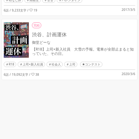
幼なじみ
高校生
甘甘
バレンタイン
2017/3/5
6話 / 9,233文字
/
19
完結
渋谷、計画運休
御堂どーな
【R18】上司×新入社員 大雪の予報。電車が全部止まると知
っていた、その日。
R18
上司×新入社員
社会人
上司
★コンテスト
2020/3/6
6話 / 19,092文字
/
38