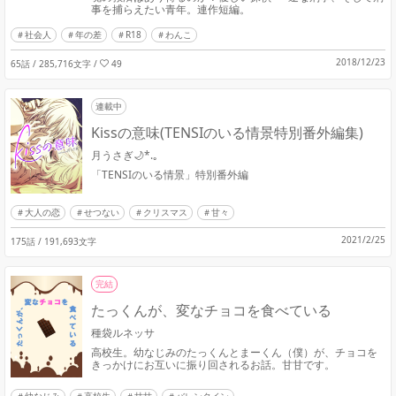
事を捕らえたい青年。連作短編。
社会人
年の差
R18
わんこ
2018/12/23
65話 / 285,716文字
/
49
連載中
Kissの意味(TENSIのいる情景特別番外編集)
月うさぎ🌙*.｡
「TENSIのいる情景」特別番外編
大人の恋
せつない
クリスマス
甘々
2021/2/25
175話 / 191,693文字
完結
たっくんが、変なチョコを食べている
種袋ルネッサ
高校生。幼なじみのたっくんとまーくん（僕）が、チョコを
きっかけにお互いに振り回されるお話。甘甘です。