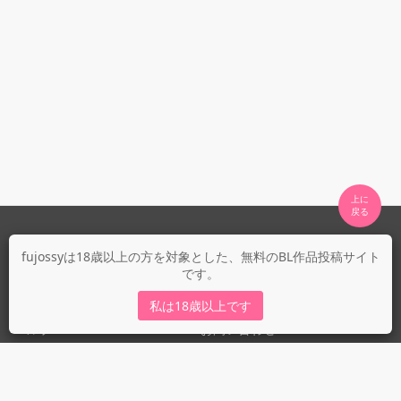
上に

fujossyについて
fujossyは18歳以上の方を対象とした、無料のBL作品投稿サイト
です。
運営会社
fujossy運営ブログ
私は18歳以上です
ヘルプ
お問い合わせ