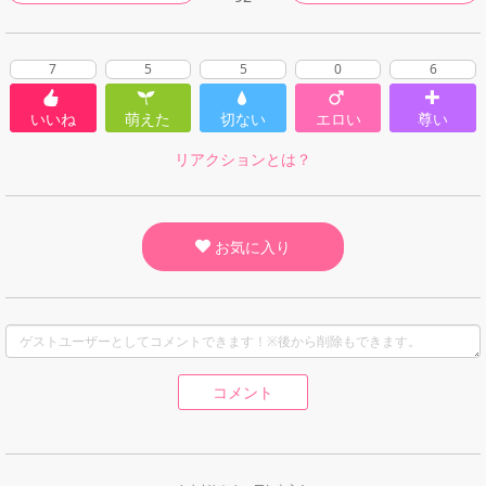
7
5
5
0
6
いいね
萌えた
切ない
エロい
尊い
リアクションとは？
お気に入り
コメント