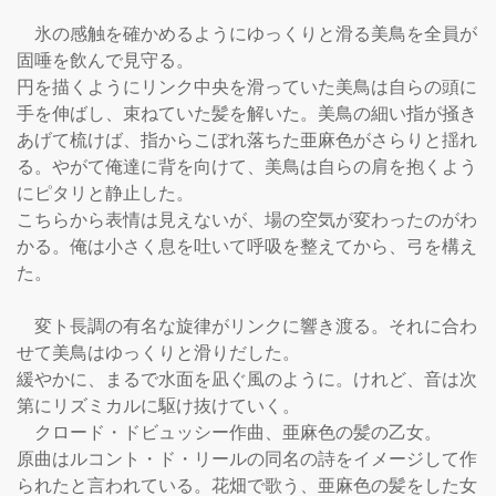
    氷の感触を確かめるようにゆっくりと滑る美鳥を全員が
固唾を飲んで見守る。

円を描くようにリンク中央を滑っていた美鳥は自らの頭に
手を伸ばし、束ねていた髪を解いた。美鳥の細い指が掻き
あげて梳けば、指からこぼれ落ちた亜麻色がさらりと揺れ
る。やがて俺達に背を向けて、美鳥は自らの肩を抱くよう
にピタリと静止した。

こちらから表情は見えないが、場の空気が変わったのがわ
かる。俺は小さく息を吐いて呼吸を整えてから、弓を構え
た。

    変ト長調の有名な旋律がリンクに響き渡る。それに合わ
せて美鳥はゆっくりと滑りだした。

緩やかに、まるで水面を凪ぐ風のように。けれど、音は次
第にリズミカルに駆け抜けていく。

    クロード・ドビュッシー作曲、亜麻色の髪の乙女。

原曲はルコント・ド・リールの同名の詩をイメージして作
られたと言われている。花畑で歌う、亜麻色の髪をした女