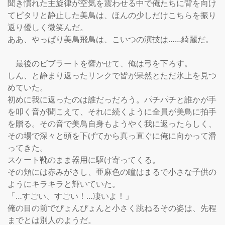
聞き慣れた主旋律が空気を震わせる中で俺たちに背を向け
てピタリと静止した美鳥は、ほんの少しだけこちらを振り
返り優しく微笑んだ。

ああ、やっぱり美鳥飛鳥は、こいつの演技は……綺麗だ。

    最後のビブラートを響かせて、俺は弓を下ろす。

しん、と静まり返ったリンクで皆が呆然とただ氷上を見つ
めていた。

初めに我に返ったのは誰だっだろう。パチパチと誰かが手
を叩く音が聞こえて、それに続くように全員が美鳥に拍手
を贈る。その音で美鳥自身もようやく我に返ったらしく、
その場で深々と頭を下げてから真っ直ぐに俺に向かって滑
ってきた。

スケート靴のまま器用に駆け寄ってくる。

その頬には赤みがさし、亜麻色の瞳はまるで小さな子供の
ようにキラキラと輝いていた。

「…すごい、すごい！…凄いよ！」

俺の目の前でぴょんぴょんと小さく跳ねるその姿は、先程
までとは別人のようだ。
