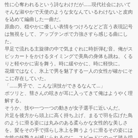
性に心奪われるという詩なわけだが……現代社会において
そんな淑やかで天使のような女なんているわけないと皮肉
を込めて編曲した一曲だ。

原曲の、穏やかに優しい表情をつけろなどど言う表現記号
は無視をして、アップテンポで力強さすら感じる曲にし
た。

早足で流れる主旋律の中で気まぐれに時折弾む音。俺がス
ピッカートをかけるタイミングで美鳥の身体も跳ね、くる
りと軽やかに宙を舞う。時に緩やかに、時に軽快に。

花畑ではなく、氷上で男を魅了する一人の女性が確かにそ
こに存在していた。

「……男子で、こんな演技ができるなんて…」

ポツリと、彗さんの呟きが耳に入ってきて俺はようやく理
解する。

そうか、技や一つ一つの動きが女子選手に近いんだ。

片足を後方から頭上に高く持ち上げ、まるで羽を広げた鳥
のように滑る姿には丸みのある柔らかな女性的な美しさ
を。髪をその手で揺らし氷上を舞うように滑るその姿には
女性の妖艶さが感じられるのに、スピードにのって踏み切