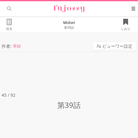
Midori
第39話
目次
しおり
作者:
琴鈴
ビューワー設定
45 / 92
第39話