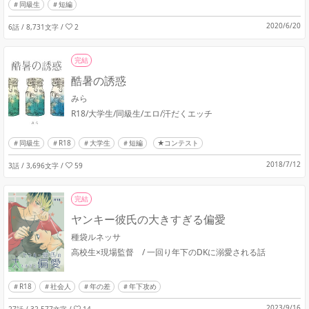
同級生
短編
2020/6/20
6話 / 8,731文字
/
2
完結
酷暑の誘惑
みら
R18/大学生/同級生/エロ/汗だくエッチ
同級生
R18
大学生
短編
★コンテスト
2018/7/12
3話 / 3,696文字
/
59
完結
ヤンキー彼氏の大きすぎる偏愛
種袋ルネッサ
高校生×現場監督 / 一回り年下のDKに溺愛される話
R18
社会人
年の差
年下攻め
2023/9/16
27話 / 32,577文字
/
14