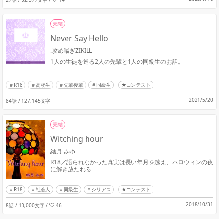
完結
Never Say Hello
.攻め喘ぎZIKILL
1人の生徒を巡る2人の先輩と1人の同級生のお話。
R18
高校生
先輩後輩
同級生
★コンテスト
2021/5/20
84話 / 127,145文字
完結
Witching hour
結月 みゆ
R18／語られなかった真実は長い年月を越え、ハロウィンの夜
に解き放たれる
R18
社会人
同級生
シリアス
★コンテスト
2018/10/31
8話 / 10,000文字
/
46