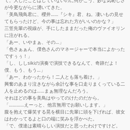
て。大したことはしていないのに何かこう、妙な気恥しさ
が今更ながらに湧いてきた。

「美鳥飛鳥君に、櫻井……『シキ』君、ね。凄いもの見せ
てもらったけど、今の事は忘れた方がいいのかな？」

三笠先輩の視線が、手にしたままだった俺のヴァイオリン
に注がれる。

「あー、いやまぁ、その…」

「色さぁぁん、僕色さんのマネージャーで本当によかった
ですぅぅ！」

「し、ししsikiの演奏で演技できるなんて、奇跡だよ！
僕、もう、もう…」

「あー、わかったから！二人とも落ち着け。」

興奮のあまり泣きながら余計な事を口走りまくっている二
人を止めるのは……まぁ無理なんだろう。

それほどの事を美鳥はやってのけたのだから。

「…………えーっと、他言無用でお願いします。」

腹を抱えて爆笑する晃を横目に先輩に頭を下げれば、彼女
はわかってるよと口の端に笑みを浮かべた。

「で、僕達は素晴らしい演技だと思ったわけですけど。