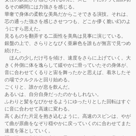
るその瞬間には力強さを感じる。

華奢で身体の柔軟な美鳥だからこそできる演技。それは、
芯の通った強さを感じさせつつも、どこか儚く脆い幻のよ
うにすら思えた。

見るものを翻弄する二面性を美鳥は見事に演じている。

銀盤の上で、さらりとなびく亜麻色を誰もが無言で見つめ
続けた。

    ほんの少しだけ弓を傾け、速度をさらに上げていく。大
きく外側に体を逸らして緩やかに滑っていたその身体が、
音に合わせてくるりと宙を舞ったかと思えば、着氷したそ
の場でクルクルと回り始める。

ごくりと、誰かが息を飲んだ。

あるいは、自分自身だったのかもしれない。

ふわりと髪をなびかせるようにゆったりとした回転はすぐ
に音に合わせて高速に変わる。

高くあげた片足を抱き込むように。高速のスピンは、やが
て曲が原曲をなぞり穏やかに戻っていくのに合わせてまた
速度を落としていく。
