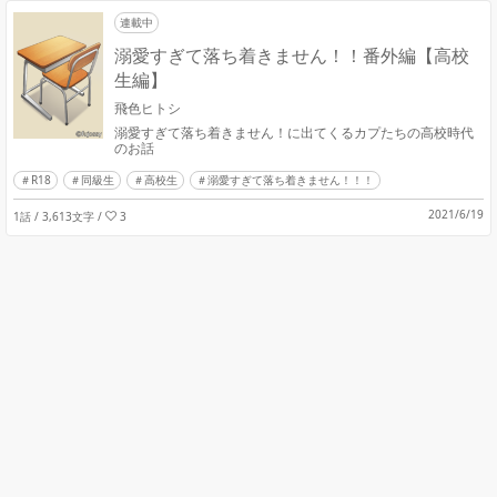
連載中
溺愛すぎて落ち着きません！！番外編【高校
生編】
飛色ヒトシ
溺愛すぎて落ち着きません！に出てくるカプたちの高校時代
のお話
R18
同級生
高校生
溺愛すぎて落ち着きません！！！
2021/6/19
1話 / 3,613文字
/
3