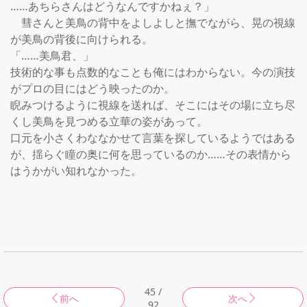
……あちらさんはどうなんですかねぇ？」

    彗さんと美鳥の背中をよしよしと撫でながら、晃の視線
が美鳥の背後に向けられる。

「……美鳥君、」

技術的な事も点数的なことも俺にはわからない。今の演技
がプロの目にはどう映ったのか。

睨みつけるように視線を送れば、そこにはその場に立ち尽
くし美鳥を見つめる立華の姿があって。

口元を小さくわななかせて言葉を探しているようではある
が、揺らぐ瞳の奥に何を思っているのか……その表情から
はうかがい知れなかった。

45 /
前へ
次へ
92