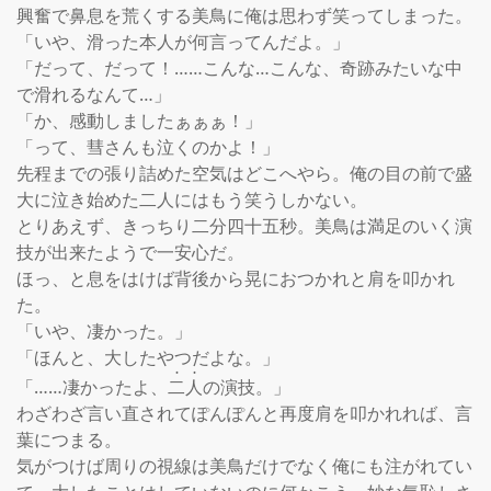
興奮で鼻息を荒くする美鳥に俺は思わず笑ってしまった。

「いや、滑った本人が何言ってんだよ。」

「だって、だって！……こんな…こんな、奇跡みたいな中
で滑れるなんて…」

「か、感動しましたぁぁぁ！」

「って、彗さんも泣くのかよ！」

先程までの張り詰めた空気はどこへやら。俺の目の前で盛
大に泣き始めた二人にはもう笑うしかない。

とりあえず、きっちり二分四十五秒。美鳥は満足のいく演
技が出来たようで一安心だ。

ほっ、と息をはけば背後から晃におつかれと肩を叩かれ
た。

「いや、凄かった。」

「ほんと、大したやつだよな。」

「……凄かったよ、
二
人
の演技。」

わざわざ言い直されてぽんぽんと再度肩を叩かれれば、言
葉につまる。

気がつけば周りの視線は美鳥だけでなく俺にも注がれてい