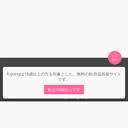
上に

fujossyについて
fujossyは18歳以上の方を対象とした、無料のBL作品投稿サイト
です。
運営会社
fujossy運営ブログ
私は18歳以上です
ヘルプ
お問い合わせ