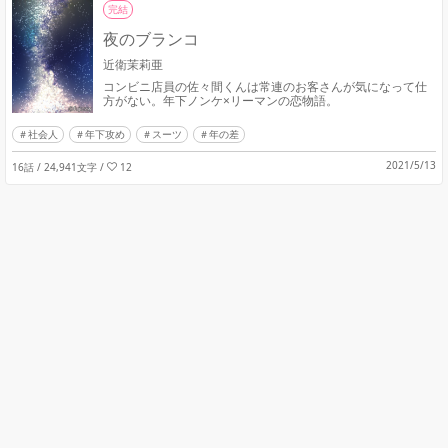
完結
夜のブランコ
近衛茉莉亜
コンビニ店員の佐々間くんは常連のお客さんが気になって仕
方がない。年下ノンケ×リーマンの恋物語。
社会人
年下攻め
スーツ
年の差
2021/5/13
16話 / 24,941文字
/
12