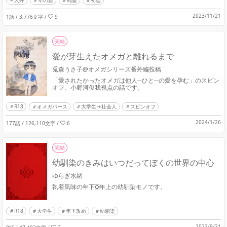
人外
年の差
純愛
初恋
2023/11/21
1話 / 3,776文字
/
9
完結
愛が芽生えたオメガと離れるまで
兎森うさ子@オメガシリーズ番外編投稿
「愛されたかったオメガは他人─ひと─の愛を孕む」のスピン
オフ、小野河俊我視点の話です。
R18
オメガバース
大学生→社会人
スピンオフ
2024/1/26
177話 / 126,110文字
/
6
完結
幼馴染のきみはいつだってぼくの世界の中心
ゆらぎ水緒
執着気味の年下❎年上の幼馴染モノです。
R18
大学生
年下攻め
幼馴染
2023/9/21