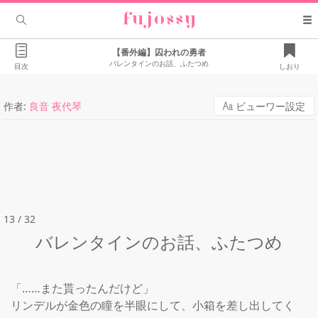
【番外編】囚われの勇者
バレンタインのお話、ふたつめ
目次
しおり
作者:
良音 夜代琴
ビューワー設定
13 / 32
バレンタインのお話、ふたつめ
「……また貰ったんだけど」

リンデルが金色の瞳を半眼にして、小箱を差し出してく