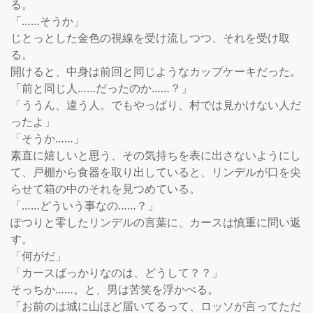
る。

「……そうか」

じとっとした金色の視線を受け流しつつ、それを受け取
る。

開けると、中身は前回と同じようなカップケーキだった。

「前と同じ人……だったのか……？」

「ううん、違う人。でもやっぱり、村では見かけない人だ
ったよ」

「そうか……」

素直に嬉しいと思う、その気持ちを表に出さないようにし
て、戸棚から食器を取り出していると、リンデルが口を尖
らせて箱の中のそれを見つめている。

「……どういう事なの……？」

ぽつりと零したリンデルの言葉に、カースは慎重に問い返
す。

「何がだ」

「カースばっかりなのは、どうして？？」

そっちか……。と、男は苦笑を浮かべる。

「お前のは城に山ほど届いてるって、ロッソが言ってただ