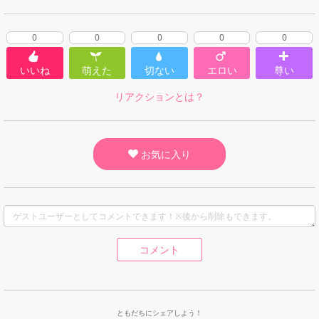
0
0
0
0
0
いいね
萌えた
切ない
エロい
尊い
リアクションとは？
お気に入り
コメント
ともだちにシェアしよう！