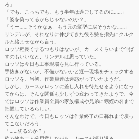
ろ」

「でも、こっちでも、もう半年は過ごしてるのに……」

「姿を偽ってるからじゃないのか？」

「うー……そうかなぁ。もう元の髪型に戻そうかな……」

リンデルが、それなりに伸びてきた後ろ髪を指先にクルク
ルと絡ませながら言う。

ロッソ程長くするつもりはないが、カースくらいまで伸ば
すのもいいなと、リンデルは思っていた。

ロッソは今日も工事現場を見に行っている。

手抜きがないか、不備がないかと逐一現場をチェックする
ロッソを、当初、作業員達は迷惑がっていたようだ。

しかし、カースがロッソに差し入れを待たせるようになっ
てからは、そんな関係も少しずつ変わってきたようで、今
ではロッソは作業員全員の家族構成や兄弟に甥姪の名まで
把握しているらしい。

そんなわけで、今日もロッソは作業終了の日暮れまで戻っ
てこないだろう。

「……切るのか？」

飲み物を二人分用意しながら、カースが振り返る。
