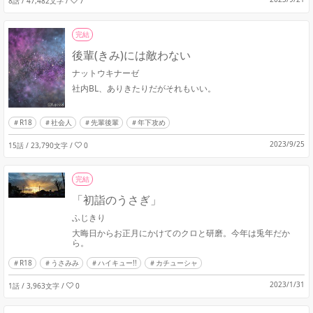
8話 / 47,482文字
/
7
完結
後輩(きみ)には敵わない
ナットウキナーゼ
社内BL、ありきたりだがそれもいい。
R18
社会人
先輩後輩
年下攻め
2023/9/25
15話 / 23,790文字
/
0
完結
「初詣のうさぎ」
ふじきり
大晦日からお正月にかけてのクロと研磨。今年は兎年だか
ら。
R18
うさみみ
ハイキュー!!
カチューシャ
2023/1/31
1話 / 3,963文字
/
0