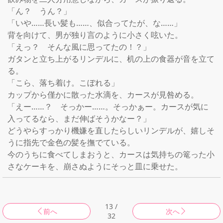
「ん？　うん？」

「いや……長い髪も……、似合ってたが、な……」

背を向けて、男が独り言のように小さく呟いた。

「えっ？　そんな風に思ってたの！？」

ガタンと立ち上がるリンデルに、机の上の食器が音を立て
る。

「こら、落ち着け。こぼれる」

カップから僅かに散った水滴を、カースが見咎める。

「えー……？　そっかー……。そっかぁー。カースが気に
入ってるなら、まだ伸ばそうかなー？」

どうやらすっかり機嫌を直したらしいリンデルが、嬉しそ
うに指先で金色の髪を撫でている。

今のうちに食べてしまおうと、カースは気持ちの篭った小
13 /
前へ
次へ
32