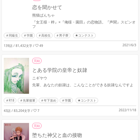
恋を聞かせて
熊猫ぱんちゃ
『女王様・梓』×『俺様・園田』の恋物語。『声聞』スピンオ
フ
同級生
学園
高校生
男子寮
★コンテスト
2021/6/3
139話 / 81,432文字
/
49
完結
とある学院の皇帝と奴隷
ニギヤウ
先輩、あなたの奴隷は、こんなことができる奴隷なんですよ
R18
先輩後輩
年下攻め
学園
★コンテスト
2022/11/18
43話 / 83,204文字
/
7
完結
堕ちた神父と血の接吻