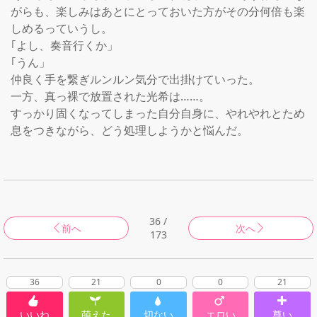
がらも、楽しみはあとにとっておいた方がその分何倍も楽
しめるっていうし。

｢よし、奏音行くか」

｢うん」

仲良く手を繋ぎルンルン気分で出掛けていった。

一方、真っ裸で放置された光希は……。

すっかり固くなってしまった自分自身に、やれやれとため
息をつきながら、どう処理しようかと悩んだ。

36 /
前へ
次へ
173
36
21
0
0
21
いいね
萌えた
切ない
エロい
尊い