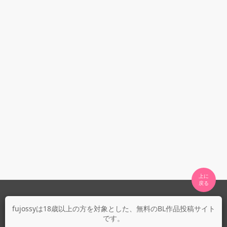
上に

fujossyについて
fujossyは18歳以上の方を対象とした、無料のBL作品投稿サイト
です。