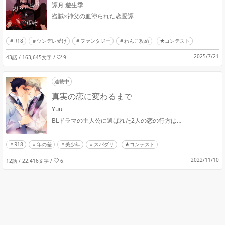
譚月 遊生季
盗賊×神父の血塗られた恋愛譚
R18
ツンデレ受け
ファンタジー
わんこ攻め
★コンテスト
2025/7/21
43話 / 163,645文字
/
9
連載中
真実の恋に変わるまで
Yuu
BLドラマの主人公に選ばれた2人の恋の行方は…
R18
年の差
美少年
スパダリ
★コンテスト
2022/11/10
12話 / 22,416文字
/
6