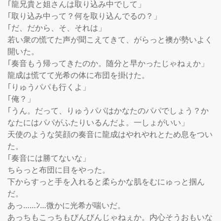
｢龍兄貴と姐さんは取り込み中でして」

｢取り込み中って？何を取り込んでるの？」

｢だ、だから、そ、それは」

若い衆の慌てた声が聞こえてきて、がらっと襖が勢いよく
開いた。

｢奏音もう帰ってきたのか。随分と早かったじゃねぇか」

龍成は慌てて光希の体に布団を掛けた。

｢りゅうパパも行くよ」

｢俺？」

｢うん。だって、りゅうパパはかなたのパパでしょう？か
なたにはパパがふたりいるんだよ。一しょがいい」

天使のような笑顔の奏音に龍成はやれやれとため息をつい
た。

｢奏音には勝てないな」

ちらっと布団に目をやった。

下からすっと手を入れると柔らかな肌をむにゅっと掴ん
だ。

あっ……ﾝ…微かに光希が喘いだ。

あっちもこっちもびんびんじゃねぇか。内心そうおもいな