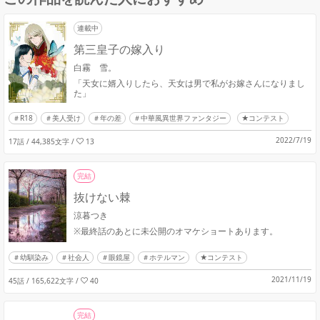
連載中
第三皇子の嫁入り
白霧 雪。
「天女に婿入りしたら、天女は男で私がお嫁さんになりまし
た」
R18
美人受け
年の差
中華風異世界ファンタジー
★コンテスト
2022/7/19
17話 / 44,385文字
/
13
完結
抜けない棘
涼暮つき
※最終話のあとに未公開のオマケショートあります。
幼馴染み
社会人
眼鏡屋
ホテルマン
★コンテスト
2021/11/19
45話 / 165,622文字
/
40
完結