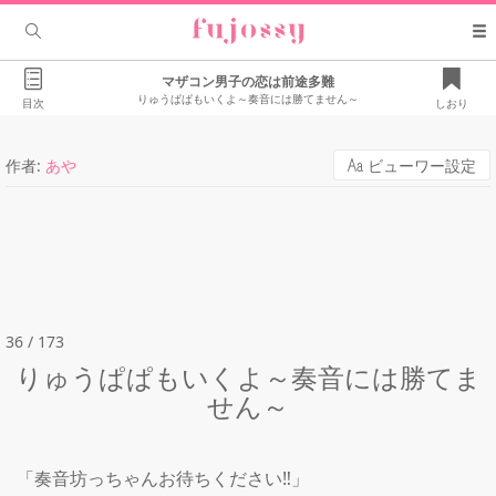
マザコン男子の恋は前途多難
りゅうぱぱもいくよ～奏音には勝てません～
目次
しおり
作者:
あや
ビューワー設定
36 / 173
りゅうぱぱもいくよ～奏音には勝てま
せん～
「奏音坊っちゃんお待ちください‼」
