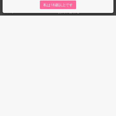
運営会社
fujossy運営ブログ
私は18歳以上です
ヘルプ
お問い合わせ
ガイドライン
ガイドライン（投稿者）
ガイドライン（出版社）
初めての方に／安心安全への取り組み
fujossyをより楽しむために
利用規約とプライバシー
利用規約
プライバシーポリシー