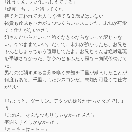
｢ゆうくん、パパにおしえてくる」

｢優真、ちょっと待ってくれ」

待てと言われて大人しく待てる２歳児はいない。

裕貴も遼成もバカが３つつくらいシスコンだ。未知が可愛
くて仕方がないのだ。

姐さんだからといって強くなきゃならないって訳じゃな
い。今のままでいい。だって、未知が強かったら、お兄ち
ゃんとしょっちゅう喧嘩してたよ。お兄ちゃんは絶対遥琉
を手離さなかった。那奈のときみたく歪な三角関係続けて
た。

男なのに弱すぎる自分を嘆く未知を千里が励ましたことが
何度もある。千里もまたシスコンだ。未知が可愛くて仕方
がない。

｢ちょっと、ダーリン。アタシの妹泣かせちゃダメでしょ
う」

｢ごめん、そんなつもりじゃなかったんだ」

平謝りするしかなかった。

｢さ～さ～は～ら～」
