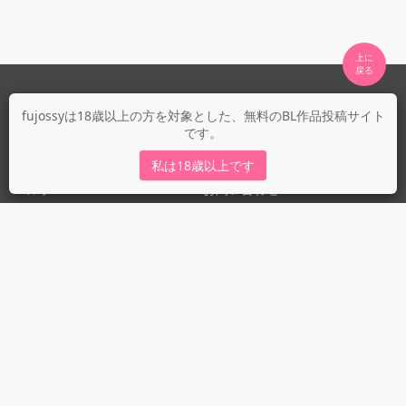
上に

fujossyについて
fujossyは18歳以上の方を対象とした、無料のBL作品投稿サイト
です。
運営会社
fujossy運営ブログ
私は18歳以上です
ヘルプ
お問い合わせ
ガイドライン
ガイドライン（投稿者）
ガイドライン（出版社）
初めての方に／安心安全への取り組み