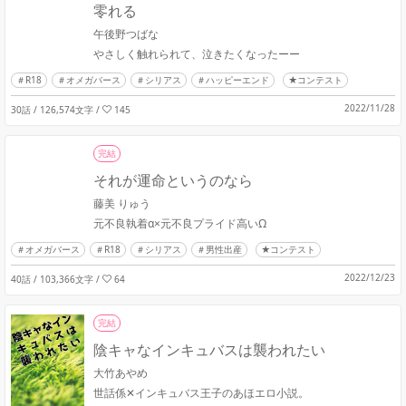
零れる
午後野つばな
やさしく触れられて、泣きたくなったーー
R18
オメガバース
シリアス
ハッピーエンド
★コンテスト
2022/11/28
30話 / 126,574文字
/
145
完結
それが運命というのなら
藤美 りゅう
元不良執着α×元不良プライド高いΩ
オメガバース
R18
シリアス
男性出産
★コンテスト
2022/12/23
40話 / 103,366文字
/
64
完結
陰キャなインキュバスは襲われたい
大竹あやめ
世話係‪✕‬インキュバス王子のあほエロ小説。