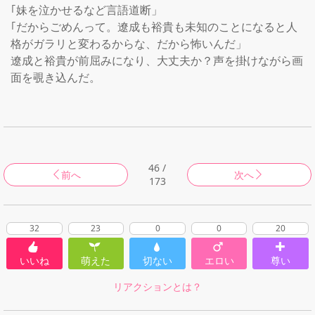
｢妹を泣かせるなど言語道断」

｢だからごめんって。遼成も裕貴も未知のことになると人
格がガラリと変わるからな、だから怖いんだ」

遼成と裕貴が前屈みになり、大丈夫か？声を掛けながら画
面を覗き込んだ。

46 /
前へ
次へ
173
32
23
0
0
20
いいね
萌えた
切ない
エロい
尊い
リアクションとは？