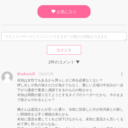
お気に入り
コメント
2件のコメント ▼
@sakura28
2022/1/9
未知は女性でもあるから男らしさに拘る必要なくない？

押し出しや気の強さだけが強さでもなく、難しい立場の中自分が一歩
下がり謙虚で素直に感謝できるのも心の勁さかと

未知は周囲が盛り立てようとするタイプのリーダーだから、今のまま
で姐さんやれるんじゃ？

橘さんは遥流さんが言った通り、当初に別居した方が卯月家との新し
い関係性を上手く構築出来たかも

未知に遥流を愛してくれと頭下げながらも、未知と遥流さん言いくる
めて押し切ったからなあ…
