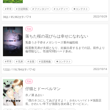
R18
主従関係
ファンタジー
コメディー
★コンテスト
2022/10/29
38話 / 85,982文字
/
9
完結
落ちた桜の花びらは幸せになれない
兎森うさ子@オメガシリーズ番外編投稿
桜屋敷兄弟が夫婦となり、妊娠出産するまでの話。前作より
倫理観なし。性描写9割ハード多め。
R18
兄弟
女装
近親相姦
★コンテスト
2022/10/14
122話 / 118,784文字
/
42
完結
仔猫とドーベルマン
水ノ瀬 あおい
「僕のネコにしてあげますよ！」かわいいバイト✕強面店
長。かわいい年下が強面を攻め落とすハピエン。