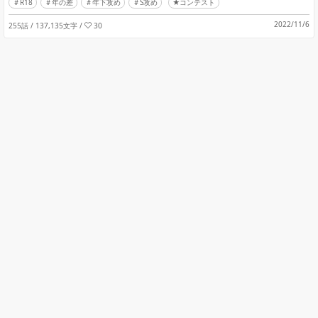
R18
年の差
年下攻め
S攻め
★コンテスト
2022/11/6
255話 / 137,135文字
/
30