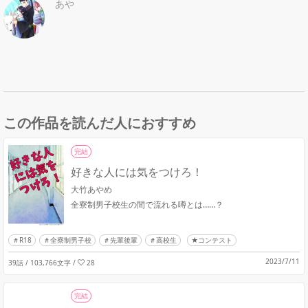
あや
この作品を読んだ人におすすめ
完結
好きな人には気をつけろ！
大竹あやめ
全寮制男子校生の間で流れる噂とは……？
R18
全寮制男子校
先輩後輩
高校生
★コンテスト
2023/7/11
39話 / 103,766文字
/
28
完結