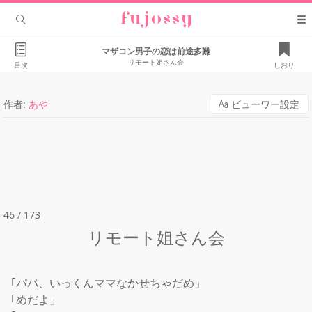
マザコン男子の恋は前途多難
リモート姐さん会
目次
しおり
作者:
あや
ビューワー設定
46 / 173
リモート姐さん会
｢パパ、いっくんママなかせちゃだめ」

｢めだよ」
