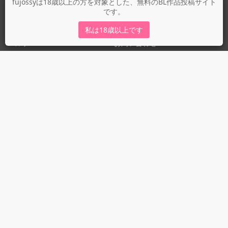
fujossyについて
fujossyは18歳以上の方を対象とした、無料のBL作品投稿サイト
です。
運営会社
fujossy運営ブログ
私は18歳以上です
ヘルプ
お問い合わせ
ガイドライン
ガイドライン（投稿者）
ガイドライン（出版社）
初めての方に／安心安全への取り組み
fujossyをより楽しむために
利用規約とプライバシー
利用規約
プライバシーポリシー