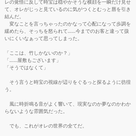
レの覚悟に反して時宝は穏やかそうな横顔を一瞬だけ見せ
て、オレがじっと見ているのに気がつくとむっと唇を引き
結んだ。

　変なことを言っちゃったのかなって心配になって歩調を
緩めたら、そっちを怒られて……今までのお客と違って扱
いにくいなぁって思ってしまった。

「ここは、竹しかないのか？」

「……屋敷もございます」

「そうではなくて」

　そう言うと時宝の視線が辺りをぐるっと探るように彷徨
う。

　風に時折鳴る音がよく響いて、現実なのか夢なのかわか
らないような雰囲気だった。

　でも、これがオレの世界の全てだ。
