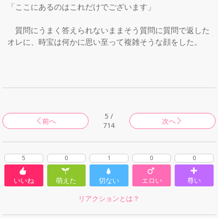
「ここにあるのはこれだけでございます」

　質問にうまく答えられないままそう質問に質問で返した
オレに、時宝は何かに思い至って複雑そうな顔をした。

5 /
前へ
次へ
714
5
0
1
0
0
いいね
萌えた
切ない
エロい
尊い
リアクションとは？