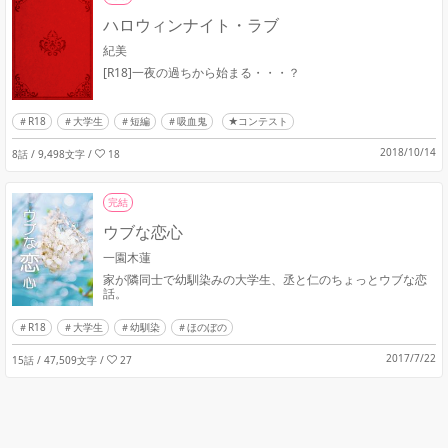
ハロウィンナイト・ラブ
紀美
[R18]一夜の過ちから始まる・・・？
R18
大学生
短編
吸血鬼
★コンテスト
2018/10/14
8話 / 9,498文字
/
18
完結
ウブな恋心
一園木蓮
家が隣同士で幼馴染みの大学生、丞と仁のちょっとウブな恋
話。
R18
大学生
幼馴染
ほのぼの
2017/7/22
15話 / 47,509文字
/
27