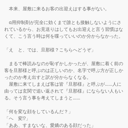
　本来、屋敷に来るお客の出迎えはする事がない。

　α用抑制剤が完全に効くまで誰とも接触しないようにさ
れているから、お見送りはしてもお出迎えと言う習慣はな
くて、こう言う時は何を喋っていいのか分からなかった。

「え　と、では、旦那様？こちらへどうぞ」

　まるで棒読みなのが恥ずかしかったが、屋敷に着く前の
客を旦那様と呼ぶのは正しいのか、名字で呼ぶ方が正しか
ったのか考え出すと訳が分からなくなる。

　屋敷に来てしまえば客は皆『旦那様』と呼ぶが……人に
由っては玄関で追い返されて『旦那様』にならない人もい
る。そう言う事を考えてしまうと……

「何を変な顔をしているんだ？」

「へ　変⁉」

「ああ、すまないな、愛嬌のある顔だった」
