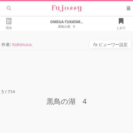
OMEGA-TUKATAR...
黒鳥の湖 4
目次
しおり
作者:
Kokonuca.
ビューワー設定
5 / 714
黒鳥の湖 4