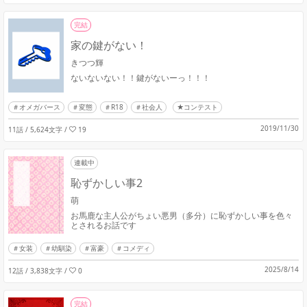
完結
家の鍵がない！
きつつ輝
ないないない！！鍵がないーっ！！！
オメガバース
変態
R18
社会人
★コンテスト
2019/11/30
11話 / 5,624文字
/
19
連載中
恥ずかしい事2
萌
お馬鹿な主人公がちょい悪男（多分）に恥ずかしい事を色々
とされるお話です
女装
幼馴染
富豪
コメディ
2025/8/14
12話 / 3,838文字
/
0
完結