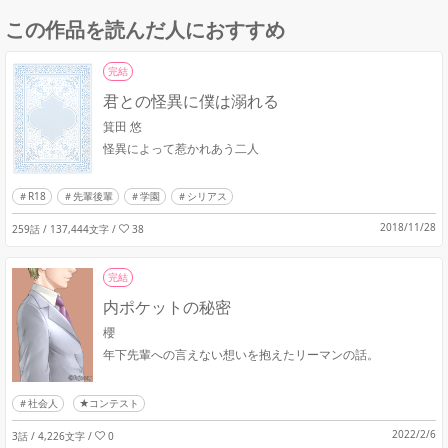
この作品を読んだ人におすすめ
完結
君との怪異に僕は溺れる
箕田 悠
怪異によって惹かれあう二人
R18
先輩後輩
学園
シリアス
2018/11/28
259話 / 137,444文字
/
38
完結
内ポケットの秘密
櫻
年下先輩への言えない想いを抱えたリーマンの話。
社会人
★コンテスト
2022/2/6
3話 / 4,226文字
/
0