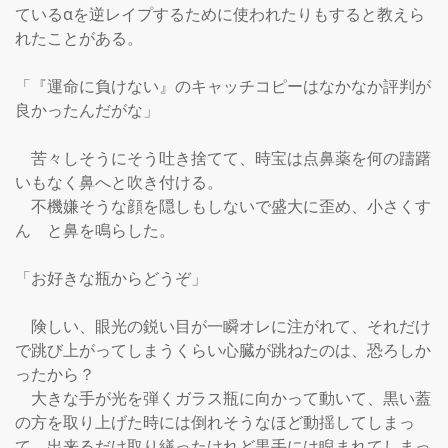
ているαを逆レイプするために使われたりもすると教えら
れたことがある。

「『運命に負けない』のキャッチコピーはなかなか評判が
良かったんだがな」

　苦々しそうにそう吐き捨てて、時宝は点鼻薬を何の躊躇
いもなく鼻へと吹き付ける。

　不機嫌そうな顔を隠しもしないで盛大に歪め、小さくす
ん　と鼻を鳴らした。

「お好きな瓶からどうぞ」

　険しい、眼光の鋭い目が一瞬オレに注がれて、それだけ
で跳び上がってしまうくらい心臓が跳ねたのは、恐ろしか
ったから？

　大きな手が光を弾くガラス瓶に向かって動いて、黒い蓋
の方を取り上げた時には倒れそうなほど動揺してしまっ
て、出来るだけ取り繕ったけれど黒手には睨まれてしまっ