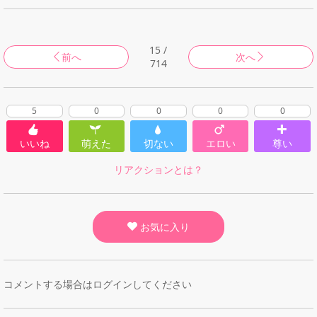
15 /
前へ
次へ
714
5
0
0
0
0
いいね
萌えた
切ない
エロい
尊い
リアクションとは？
お気に入り
コメントする場合はログインしてください