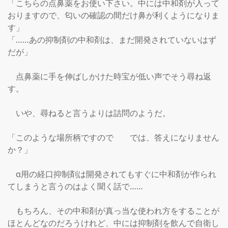
「こちらの点鼻薬をお使い下さい。中には中和剤が入って
おりますので、匂いの確認の間だけ鼻が利くようになりま
す」

「……あの抑制剤の中和剤は、まだ開発されていないはず
だが」

　点鼻薬に手を伸ばしかけた時宝が低い声でそう尋ね返
す。

　いや、尋ねると言うよりは詰問のようだ。

「このような場所柄ですので　　では、答えになりません
か？」

　α用の経口抑制剤は開発されてもすぐに中和剤が作られ
てしまうと言うのはよく聞く話で……

　もちろん、その中和剤が真っ当な使われ方をすることが
ほとんどなのだろうけれど、中には抑制剤を飲んで自衛し