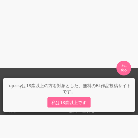
上に

fujossyについて
fujossyは18歳以上の方を対象とした、無料のBL作品投稿サイト
です。
運営会社
fujossy運営ブログ
私は18歳以上です
ヘルプ
お問い合わせ