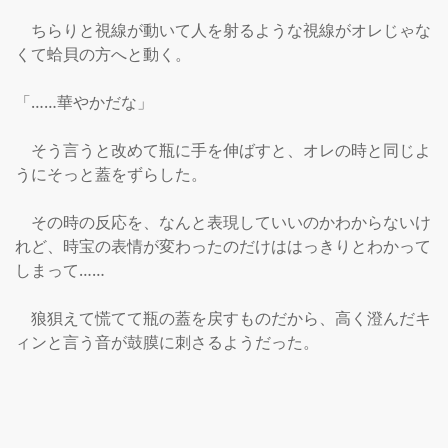
　ちらりと視線が動いて人を射るような視線がオレじゃな
くて蛤貝の方へと動く。

「……華やかだな」

　そう言うと改めて瓶に手を伸ばすと、オレの時と同じよ
うにそっと蓋をずらした。

　その時の反応を、なんと表現していいのかわからないけ
れど、時宝の表情が変わったのだけははっきりとわかって
しまって……

　狼狽えて慌てて瓶の蓋を戻すものだから、高く澄んだキ
ィンと言う音が鼓膜に刺さるようだった。
