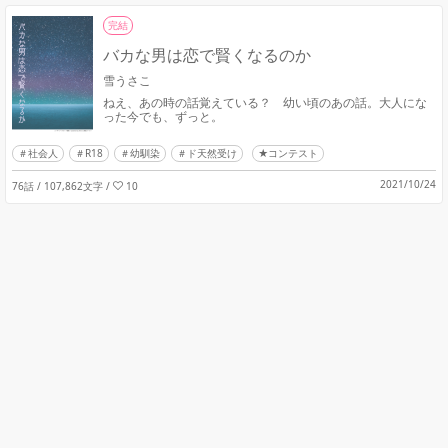
完結
バカな男は恋で賢くなるのか
雪うさこ
ねえ、あの時の話覚えている？ 幼い頃のあの話。大人にな
った今でも、ずっと。
社会人
R18
幼馴染
ド天然受け
★コンテスト
2021/10/24
76話 / 107,862文字
/
10