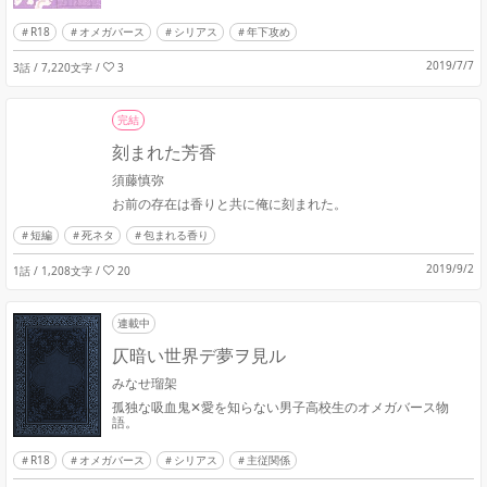
R18
オメガバース
シリアス
年下攻め
2019/7/7
3話 / 7,220文字
/
3
完結
刻まれた芳香
須藤慎弥
お前の存在は香りと共に俺に刻まれた。
短編
死ネタ
包まれる香り
2019/9/2
1話 / 1,208文字
/
20
連載中
仄暗い世界デ夢ヲ見ル
みなせ瑠架
孤独な吸血鬼✕愛を知らない男子高校生のオメガバース物
語。
R18
オメガバース
シリアス
主従関係