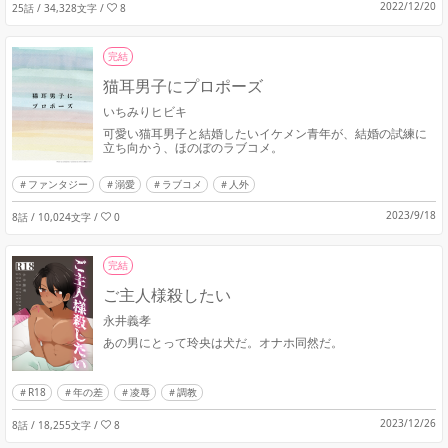
2022/12/20
25話 / 34,328文字
/
8
完結
猫耳男子にプロポーズ
いちみりヒビキ
可愛い猫耳男子と結婚したいイケメン青年が、結婚の試練に
立ち向かう、ほのぼのラブコメ。
ファンタジー
溺愛
ラブコメ
人外
2023/9/18
8話 / 10,024文字
/
0
完結
ご主人様殺したい
永井義孝
あの男にとって玲央は犬だ。オナホ同然だ。
R18
年の差
凌辱
調教
2023/12/26
8話 / 18,255文字
/
8