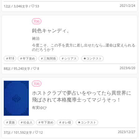
2021/2/24
12話 / 3,046文字
/
53
完結
鈍色キャンディ。
祷治
今度こそ、この手を貴方に差し出せたなら…運命は変えられる
のだろうか？
R18
年下攻め
三角関係
シリアス
★コンテスト
2023/6/20
88話 / 95,240文字
/
8
完結
ホストクラブで夢占いをやってたら異世界に
飛ばされて本格魔導士ってマジうそっ！
有実ゆひ
貴族
社会人
年下攻め
オレ様
★コンテスト
2023/12/27
37話 / 101,592文字
/
12