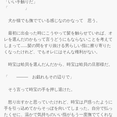
「いい手触りだ」

「　　　　」

　犬か猫でも撫でている感じなのかなって　思う。

　最初に出会った時にこうやって髪を触らせていれば、オ
レを選んだのかもって言うどうにもならないことを考えて
しまって……髪の間をすり抜ける男らしい指に擦り寄りた
くなったけれど、でもオレにはそんな権利がない。

　時宝は蛤貝を選んだんだから、時宝は蛤貝の旦那様だ。

「　　────　お戯れもその辺りで」

　そう言って時宝の手を押し退けた。

　怒り出すかと思っていたけれど、時宝は戸惑ったように
手を引っ込めてからそっぽを向いてしまった。自分で払っ
たくせに、温かで気持ちのいい指がもう一度撫でてくれな