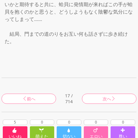
いかと期待すると共に、蛤貝に発情期が来ればこの手が蛤
貝を抱くのかと思うと、どうしようもなく陰鬱な気分にな
ってしまって……

　結局、門までの道のりをお互い何も話さずに歩き続け
た。

17 /
前へ
次へ
714
5
0
0
0
0
いいね
萌えた
切ない
エロい
尊い