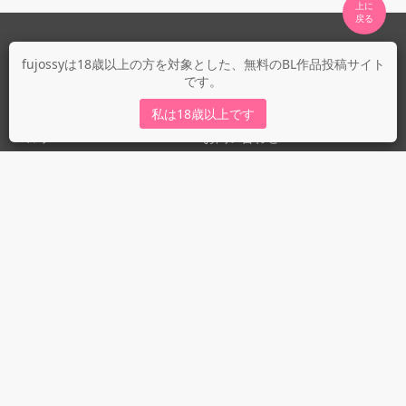
上に

fujossyについて
fujossyは18歳以上の方を対象とした、無料のBL作品投稿サイト
です。
運営会社
fujossy運営ブログ
私は18歳以上です
ヘルプ
お問い合わせ
ガイドライン
ガイドライン（投稿者）
ガイドライン（出版社）
初めての方に／安心安全への取り組み
fujossyをより楽しむために