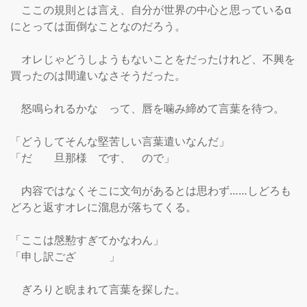
　ここの規則とは言え、自分が世界の中心と思っているα
にとっては面倒なことなのだろう。

　オレじゃどうしようもないことをだったけれど、不興を
買ったのは間違いなさそうだった。

　怒鳴られるかな　って、唇を噛み締めて言葉を待つ。

「どうしてそんな堅苦しい言葉遣いなんだ」

「だ　　旦那様　です、　ので」

　内容ではなくそこに文句があるとは思わず……しどろも
どろと返すオレに溜息が落ちてくる。

「ここは慇懃すぎてかなわん」

「申し訳ござ　　　」

　ぎろりと睨まれて言葉を探した。
