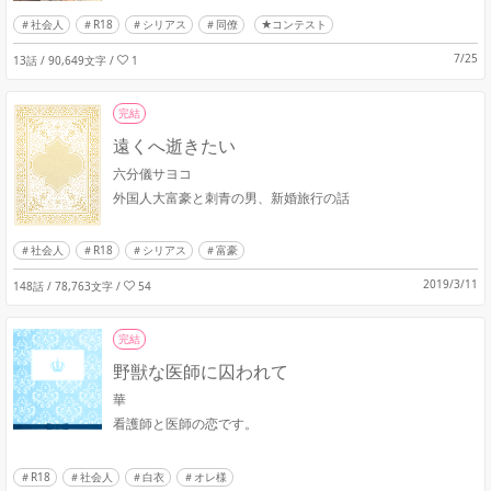
社会人
R18
シリアス
同僚
★コンテスト
7/25
13話 / 90,649文字
/
1
完結
遠くへ逝きたい
六分儀サヨコ
外国人大富豪と刺青の男、新婚旅行の話
社会人
R18
シリアス
富豪
2019/3/11
148話 / 78,763文字
/
54
完結
野獣な医師に囚われて
華
看護師と医師の恋です。
R18
社会人
白衣
オレ様