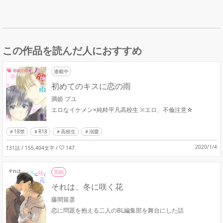
この作品を読んだ人におすすめ
連載中
初めてのキスに恋の雨
満姫 プユ
エロなイケメン×純粋平凡高校生 ※エロ、不倫注意☆
18禁
R18
高校生
溺愛
2020/1/4
131話 / 155,404文字
/
147
完結
それは、冬に咲く花
藤間留彦
恋に問題を抱える二人のBL編集部を舞台にした話