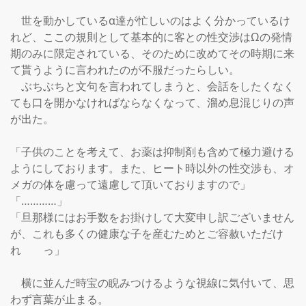
　世を動かしているα達が忙しいのはよく分かっているけ
れど、ここの規則として基本的に客との性交渉はΩの発情
期のみに限定されている、そのために改めてその時期に来
て貰うように言われたのが不服だったらしい。

　ぶちぶちと文句を言われてしまうと、会話をしたくなく
ても口を開かなければならなくなって、溜め息混じりの声
が出た。

「子供のことを考えて、お薬は抑制剤も含めて極力避ける
ようにしております。また、ヒート時以外の性交渉も、オ
メガの体を慮って遠慮して頂いておりますので」

「…………」

「旦那様にはお手数をお掛けして大変申し訳ございません
が、これも多くの健康な子を産むためとご容赦いただけ
れ　　っ」

　横に並んだ時宝の睨みつけるような視線に気付いて、思
わず言葉が止まる。
