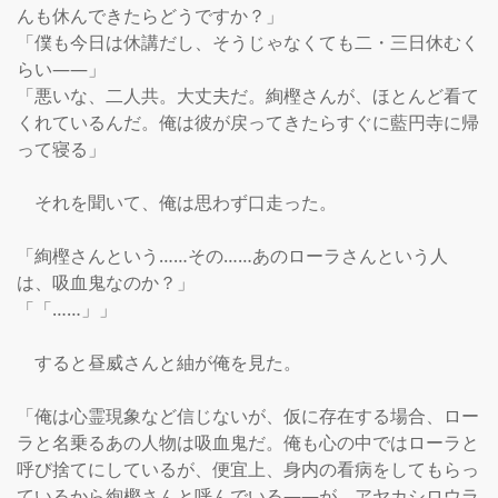
んも休んできたらどうですか？」

「僕も今日は休講だし、そうじゃなくても二・三日休むく
らい――」

「悪いな、二人共。大丈夫だ。絢樫さんが、ほとんど看て
くれているんだ。俺は彼が戻ってきたらすぐに藍円寺に帰
って寝る」

　それを聞いて、俺は思わず口走った。

「絢樫さんという……その……あのローラさんという人
は、吸血鬼なのか？」

「「……」」

　すると昼威さんと紬が俺を見た。

「俺は心霊現象など信じないが、仮に存在する場合、ロー
ラと名乗るあの人物は吸血鬼だ。俺も心の中ではローラと
呼び捨てにしているが、便宜上、身内の看病をしてもらっ
ているから絢樫さんと呼んでいる――が、アヤカシロウラ