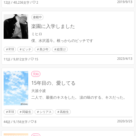
2019/9/13
12話 / 40,236文字
/
2
連載中
楽園に入学しました
ミヒロ
僕、水沢遥斗。根っからのビッチです
R18
ビッチ
美少年
総受け
2023/4/13
11話 / 9,812文字
/
15
完結
15年目の、愛してる
大波小波
二人で、最後のキスをした。 涙の味のする、キスだった。
R18
同級生
シリアス
高校生
2020/3/25
44話 / 9,156文字
/
8