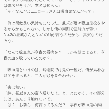
は偽名だそうだ。本名は知らん」

「そうなんだよ……ローラさんは吸血鬼なんだって」

　俺は胡散臭い気持ちになった。兼貞が近々吸血鬼役をや
るからかもしれない。しかし俺の周囲で霊能力が強い
No.2の昼威さんとNo.1の紬が言うのだから、真実なのだ
ろう。

「なんで吸血鬼が享夜の看病を？　しかも話によると、享
夜の血を吸っているのか？」

　吸血鬼というのは、玲瓏院では鬼の一種だ。俺が素朴な
疑問を述べると、二人が顔を見合わせた。

「害は無い」

「絆。昼威さんの言う通りだよ。と、とにかく、その部分
には、あんまり触れないで」

「は？　お前ら、何言ってるんだ？　享夜が吸血鬼の餌に