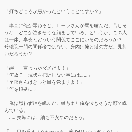
「打ちどころが悪かったということですか？」

　率直に俺が尋ねると、ローラさんが唇を噛んだ。苦しそ
うな、どこか泣きそうな顔をしている。というか、この人
は一体、享夜とどういう関係でここにいるのだろうか？　
玲瓏院一門の関係者ではない。身内は俺と紬の方だ。見舞
いだろうか？

「絆！　言っちゃダメだよ！」

「何故？　現状を把握しない事には……」

「享夜さんはきっと目を覚ますよ！」

「何を根拠に？」

　俺は思わず紬を睨んだ。紬もまた俺を泣きそうな顔で睨
んでいる。

　……実際には、紬も不安なのだろう。

「……目を覚まさなかったら、俺のせいかも知れない」
