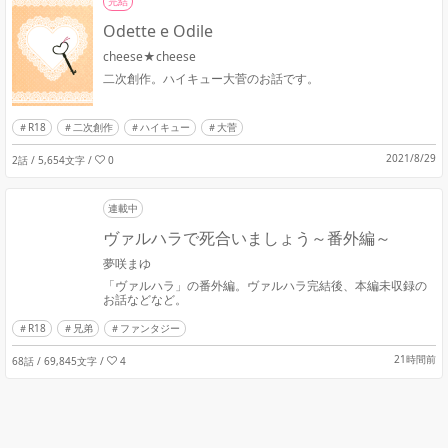
完結
Odette e Odile
cheese★cheese
二次創作。ハイキュー大菅のお話です。
R18
二次創作
ハイキュー
大菅
2021/8/29
2話 / 5,654文字
/
0
連載中
ヴァルハラで死合いましょう～番外編～
夢咲まゆ
「ヴァルハラ」の番外編。ヴァルハラ完結後、本編未収録の
お話などなど。
R18
兄弟
ファンタジー
21時間前
68話 / 69,845文字
/
4