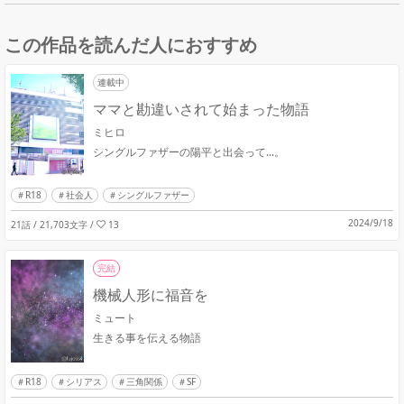
この作品を読んだ人におすすめ
連載中
ママと勘違いされて始まった物語
ミヒロ
シングルファザーの陽平と出会って...。
R18
社会人
シングルファザー
2024/9/18
21話 / 21,703文字
/
13
完結
機械人形に福音を
ミュート
生きる事を伝える物語
R18
シリアス
三角関係
SF