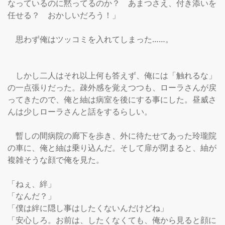
なっているのに黙ってるのか？　あまつさえ、付き添いを
任せる？　おかしいだろう！」

　思わず俺はツッコミを入れてしまった……。

　しかし二人はそれ以上何も答えず、俺には「触れるな」
の一点張りだった。疎外感を覚えつつも、ローラさんが戻
ってきたので、俺と紬は病室を後にする事にした。昼威さ
んは少しローラさんと話をするらしい。

　暫しの間病院の廊下を歩き、外に待たせてあった玲瓏院
の車に、俺と紬は乗り込んだ。そして扉が閉まると、紬が
複雑そうな顔で俺を見た。

「ねぇ、絆」

「なんだ？」

「僕は絆に隠し事はしたくないんだけどね」

「安心しろ。お前は、したくなくても、俺から見ると顔に