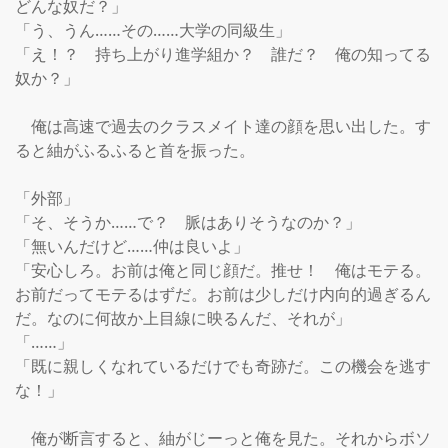
どんな奴だ？」

「う、うん……その……大学の同級生」

「え！？　持ち上がり進学組か？　誰だ？　俺の知ってる
奴か？」

　俺は高速で過去のクラスメイト達の顔を思い出した。す
ると紬がふるふると首を振った。

「外部」

「そ、そうか……で？　脈はありそうなのか？」

「無いんだけど……仲は良いよ」

「安心しろ。お前は俺と同じ顔だ。推せ！　俺はモテる。
お前だってモテるはずだ。お前は少しだけ内向的過ぎるん
だ。なのに何故か上目線に映るんだ、それが」

「……」

「既に親しくなれているだけでも奇跡だ。この機会を逃す
な！」

　俺が断言すると、紬がじーっと俺を見た。それからボソ