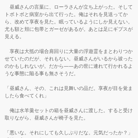
　昼威さんの言葉に、ローラさんが立ち上がった。そして
トボトボと病室から出て行った。俺はそれを見送ってか
ら、改めて享夜を見た。眠っているようにしか見えない。
尤も額と頬に包帯とガーゼがあるが。あとは足にギプスが
見える。

　享夜は大抵の場合肩回りに大量の浮遊霊をまとわりつか
せていたのだが、それもない。昼威さんがいるから祓った
のかもしれないが。だから――あの世に連れて行かれるよ
うな事態に陥る事も無さそうだ。

「昼威さん、その、これは見舞いの品だ。享夜が目を覚ま
したら食べてくれ」

　俺は水羊羹セットの箱を昼威さんに渡した。すると受け
取りながら、昼威さんが椅子を見た。

「悪いな。それにしても久しぶりだな。元気だったか？」
