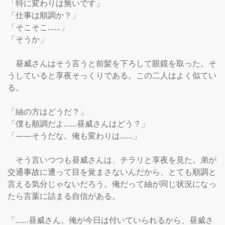
「特に変わりは無いです」

「仕事は順調か？」

「そこそこ……」

「そうか」

　昼威さんはそう言うと前髪を下ろして眼鏡を取った。そ
うしていると享夜そっくりである。この二人はよく似てい
る。

「紬の方はどうだ？」

「僕も順調だよ……昼威さんはどう？」

「――そうだな。俺も変わりは……」

　そう言いつつも昼威さんは、チラリと享夜を見た。弟が
交通事故に遭って目を覚まさないんだから、とても順調と
言える気分じゃないだろう。俺だって紬が同じ状況になっ
たら言葉に詰まる自信がある。

「……昼威さん。俺が今日は付いていられるから、昼威さ