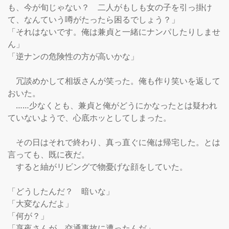
も、今が旬じゃない？　二人がもしも女の子を引っ掛け
て、なんていう噂がたったら困るでしょう？」

「それはないです。俺は兼貞と一緒にナンパしたりしませ
ん」

「逆ナンの危険性の方が高いかな」

　冗談めかして相坂さんが笑った。俺も作り笑いを返して
おいた。

　……少なくとも、兼貞と俺がどうにかなったとは疑われ
ていないようで、心底ホッとしてしまった。

　その日はそれで終わり、真っ直ぐに俺は帰宅した。とは
言っても、既に夜だ。

　すると紬がリビングで物憂げな顔をしていた。

「どうしたんだ？　暗いな」

「大変なんだよ」

「何が？」

「享夜さんが、交通事故に遭ったんだ」
