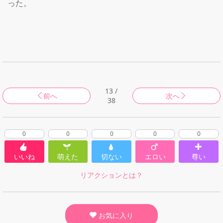
った。

13 /
前へ
次へ
38
0
0
0
0
0
いいね
萌えた
切ない
エロい
尊い
リアクションとは？
お気に入り