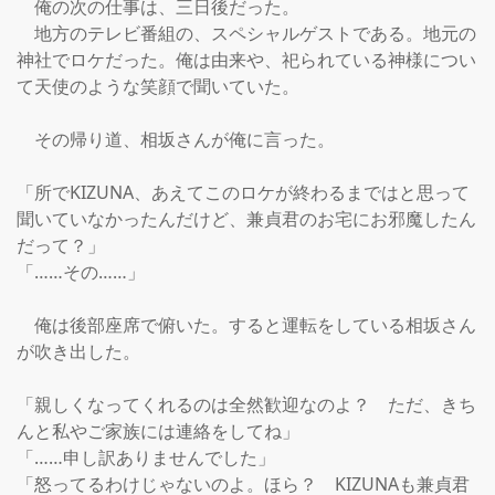
　俺の次の仕事は、三日後だった。

　地方のテレビ番組の、スペシャルゲストである。地元の
神社でロケだった。俺は由来や、祀られている神様につい
て天使のような笑顔で聞いていた。

　その帰り道、相坂さんが俺に言った。

「所でKIZUNA、あえてこのロケが終わるまではと思って
聞いていなかったんだけど、兼貞君のお宅にお邪魔したん
だって？」

「……その……」

　俺は後部座席で俯いた。すると運転をしている相坂さん
が吹き出した。

「親しくなってくれるのは全然歓迎なのよ？　ただ、きち
んと私やご家族には連絡をしてね」

「……申し訳ありませんでした」

「怒ってるわけじゃないのよ。ほら？　KIZUNAも兼貞君