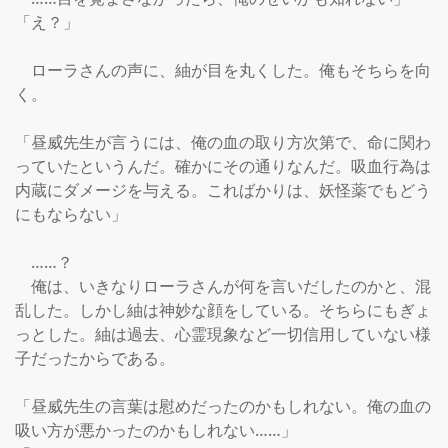
「え？」

　ローラさんの声に、紬が目を丸くした。俺もそちらを向
く。

「昼威先生が言うには、俺の血の取り方次第で、命に関わ
っていたというんだ。確かにその通りなんだ。吸血行為は
内蔵にダメージを与える。こればかりは、妖怪薬でもどう
にもならない」

　……？

　俺は、いきなりローラさんが何を言いだしたのかと、混
乱した。しかし紬は神妙な顔をしている。そちらにもぎょ
っとした。紬は過去、心霊現象など一切信用していない様
子だったからである。

「昼威先生の言葉は慰めだったのかもしれない。俺の血の
吸い方が悪かったのかもしれない……」
