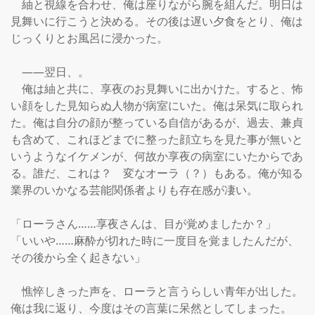
　紬と視線を合わせ、俺は座りながら腕を組んだ。明日は
見舞いに行こうと決める。その後は遅い夕食をとり、俺は
じっくりとお風呂に浸かった。

　――翌日、。

　俺は紬と共に、享夜のお見舞いに出かけた。すると、怖
い顔をした見知らぬ人物が病室にいた。俺は呆気に取られ
た。俺は自分の顔が整っている自信があるが、過去、兼貞
も含めて、これほどまでに整った顔立ちを見た事が無いと
いうようなイケメンが、何故か享夜の病室にいたからであ
る。誰だ、これは？　変なオーラ（？）もある。俺が知る
業界のいかなる芸能関係者よりも存在感が凄い。

「ローラさん……享夜さんは、目が覚めましたか？」

「いいや……麻酔が切れた時に一度目を覚ましたんだが、
その後から全く起きない」

　憔悴しきった声を、ローラと言うらしい青年が出した。
俺は我に返り、今度はその言葉に呆然としてしまった。
