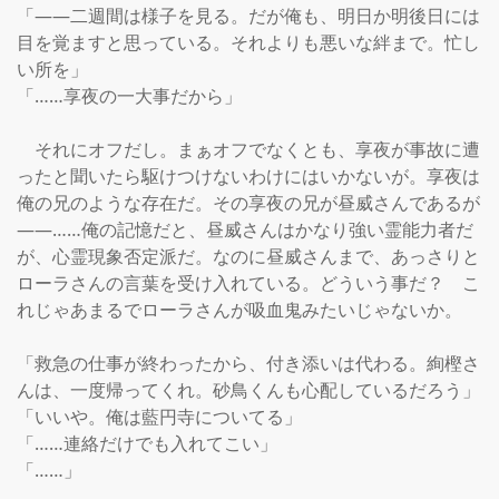
「――二週間は様子を見る。だが俺も、明日か明後日には
目を覚ますと思っている。それよりも悪いな絆まで。忙し
い所を」

「……享夜の一大事だから」

　それにオフだし。まぁオフでなくとも、享夜が事故に遭
ったと聞いたら駆けつけないわけにはいかないが。享夜は
俺の兄のような存在だ。その享夜の兄が昼威さんであるが
――……俺の記憶だと、昼威さんはかなり強い霊能力者だ
が、心霊現象否定派だ。なのに昼威さんまで、あっさりと
ローラさんの言葉を受け入れている。どういう事だ？　こ
れじゃあまるでローラさんが吸血鬼みたいじゃないか。

「救急の仕事が終わったから、付き添いは代わる。絢樫さ
んは、一度帰ってくれ。砂鳥くんも心配しているだろう」

「いいや。俺は藍円寺についてる」

「……連絡だけでも入れてこい」

「……」
