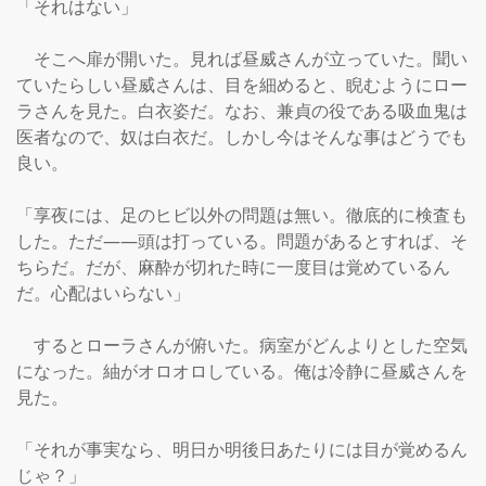
「それはない」

　そこへ扉が開いた。見れば昼威さんが立っていた。聞い
ていたらしい昼威さんは、目を細めると、睨むようにロー
ラさんを見た。白衣姿だ。なお、兼貞の役である吸血鬼は
医者なので、奴は白衣だ。しかし今はそんな事はどうでも
良い。

「享夜には、足のヒビ以外の問題は無い。徹底的に検査も
した。ただ――頭は打っている。問題があるとすれば、そ
ちらだ。だが、麻酔が切れた時に一度目は覚めているん
だ。心配はいらない」

　するとローラさんが俯いた。病室がどんよりとした空気
になった。紬がオロオロしている。俺は冷静に昼威さんを
見た。

「それが事実なら、明日か明後日あたりには目が覚めるん
じゃ？」
