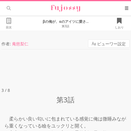
βの俺が、αのアイツに愛さ...
第3話
目次
しおり
作者:
庵慈梨仁
ビューワー設定
3 / 8
第3話
　柔らかい良い匂いに包まれている感覚に俺は微睡みなが
ら重くなっている瞼をユックリと開く。
