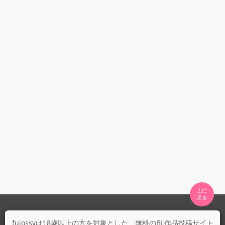
上に

fujossyについて
fujossyは18歳以上の方を対象とした、無料のBL作品投稿サイト