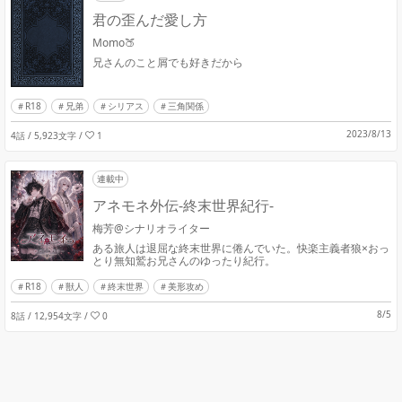
君の歪んだ愛し方
Momo🍑
兄さんのこと屑でも好きだから
R18
兄弟
シリアス
三角関係
2023/8/13
4話 / 5,923文字
/
1
連載中
アネモネ外伝-終末世界紀行-
梅芳@シナリオライター
ある旅人は退屈な終末世界に倦んでいた。快楽主義者狼×おっ
とり無知鷲お兄さんのゆったり紀行。
R18
獣人
終末世界
美形攻め
8/5
8話 / 12,954文字
/
0