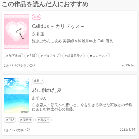
この作品を読んだ人におすすめ
完結
Calidus ～カリドゥス～
永瀬 蓮
泣き虫わんこ攻め 美容師 × 綺麗系年上 Cafe店長
年下攻め
R18
ピュアラブ
綺麗系受け
★コンテスト
2019/1/6
7話 / 5,697文字
/
8
連載中
君に触れた夏
あずみん
亡き恋人・彰良への想いと、今を生きる幸せな家族との矛盾
に苦しむ翔太の心の葛藤。
R18
同級生
高校生
2025/1/14
1話 / 827文字
/
0