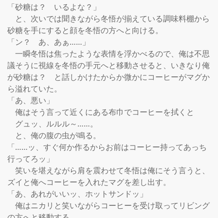
「砂糖は？　いるよな？」

　と、次いでは聞きながら冬悟が揃えている調味料棚から
砂糖を手にすると顔を冬悟の方へと向ける。

「ン？　あ、あぁ……」

　一瞬冬悟は焦ったような表情を浮かべるので、俺は不思
議そうに視線を冬悟の手元へと移動させると、いきなり俺
が砂糖は？　と話しかけたからか微かにコーヒーがマグか
ら溢れていた。

「あ、悪い」

　俺はそう言って近くにある布巾でコーヒーを拭くと

　グュッ、ルルル～……。

　と、俺の腹の虫が鳴る。

「……ッ、すぐ何か作るからお前はコーヒー持ってあっち
行ってろッ」

　笑いを堪えながら肩を震わせて冬悟は俺にそう言うと、
ズイと俺へコーヒーを入れたマグを差し出す。

「あ、あれがいいッ、ホットサンドッ」

　俺はニカリと笑いながらコーヒーを受け取ってリビング
の方へと移動する。
