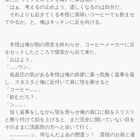
「はぁ、考えるの止めよう。虚しくなるのは自分だ」

　それよりも起きてくる冬悟に美味いコーヒーでも飲ませ
てやるか。と、俺はキッチンに足を向ける。

　冬悟は俺が朝の用意を終わらせ、コーヒーメーカーに豆
をセットしたところで寝室から出て来た。

「おはよう」

「……ウン」

　低血圧の気がある冬悟は俺の挨拶に素っ気無く返事を返
し、スタスタと俺に近付いて肩に顎を乗せると

「コーヒー……」

「飲むだろ？」

「ン……」

　短く返事をしながら顎を滑らせ俺の肩口に額をスリスリ
と擦り付けて顔を上げると、まだ完全に開いていない目を
そのままに洗面所の方へと歩いて行く。

　……………ッ、何なんだよあの態度ッ！　普段のお前と違