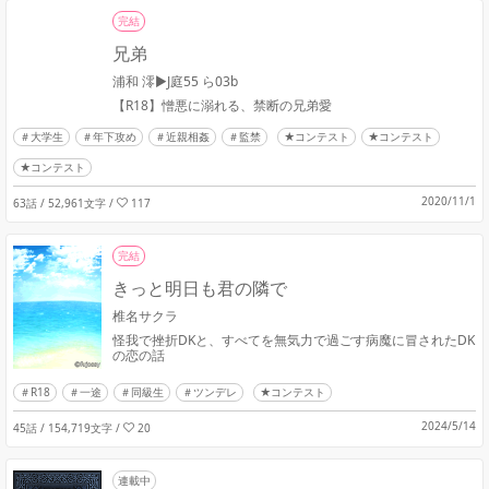
完結
兄弟
浦和 澪▶︎J庭55 ら03b
【R18】憎悪に溺れる、禁断の兄弟愛
大学生
年下攻め
近親相姦
監禁
★コンテスト
★コンテスト
★コンテスト
2020/11/1
63話 / 52,961文字
/
117
完結
きっと明日も君の隣で
椎名サクラ
怪我で挫折DKと、すべてを無気力で過ごす病魔に冒されたDK
の恋の話
R18
一途
同級生
ツンデレ
★コンテスト
2024/5/14
45話 / 154,719文字
/
20
連載中