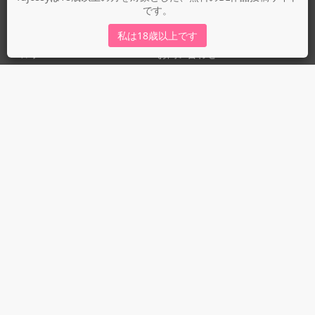
です。
運営会社
fujossy運営ブログ
私は18歳以上です
ヘルプ
お問い合わせ
ガイドライン
ガイドライン（投稿者）
ガイドライン（出版社）
初めての方に／安心安全への取り組み
fujossyをより楽しむために
利用規約とプライバシー
利用規約
プライバシーポリシー