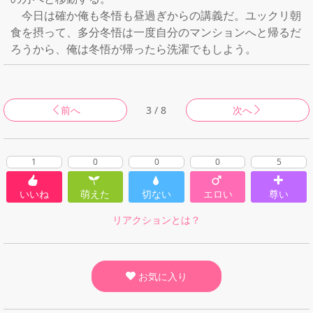
　今日は確か俺も冬悟も昼過ぎからの講義だ。ユックリ朝
食を摂って、多分冬悟は一度自分のマンションへと帰るだ
ろうから、俺は冬悟が帰ったら洗濯でもしよう。
前へ
3 / 8
次へ
1
0
0
0
5
いいね
萌えた
切ない
エロい
尊い
リアクションとは？
お気に入り