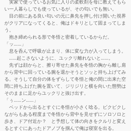
　実家で使っているお気に入りの柔軟剤を母に教えてもら
い一人暮らしでも使っているが、その匂いでも無い。

　目の前にある良い匂いの元に鼻先を押し付け開いた視界
がクリアになってくると、俺はドキリとして固まってしま
う。

　抱き締められる形で冬悟と密着しているからだ。

「ッ……」

　息を呑んで呼吸が止まり、体に変な力が入ってしまう。

　……起こさないように、ユックリ離れないと……。

　先ずは顔からと、擦り寄せた鼻先を冬悟の胸から離し肩
から背中に回っている腕を退かそうとソッと持ち上げてみ
る。そうして自分の体をずらして冬悟と俺の間に出来た空
間に持ち上げた腕を置いて、ジリジリと横を向いた態勢は
そのままに足からユックリと抜け出す。

「ぅ……ン……」

　ベッドから出るとすぐに冬悟が小さく唸る。ビクビクし
ながらもある程度まで冬悟から背中を見せずにソロソロと
歩き、ドア付近か？　と予想して体の向きをクルリと変え
るとすぐにあったドアノブを掴んで俺は寝室を出る。
