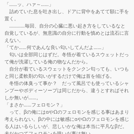
「……ッ、ハァ～……」

　詰めていた息を吐き出し、ドアに背中をあてて額に手を
置く。

　…………毎回、自分の心臓に悪い起き方をしているなと
自覚しているが、無意識の自分に行動を慎めとは流石に言
えない。

「てか……何であんな良い匂いしてんだよ……」

　匂いは全部同じはずだ。冬悟が着ているスウェットだっ
て俺が洗濯している俺の物なんだから。

　自分が着ているスウェットをクンクン匂っても、いつも
と同じ柔軟剤の匂いがするだけで俺は首を傾げる。

　冬悟の体臭って事か？　だって風呂でも使っているシャ
ンプーやボディーソープは同じだから、違うとすればそれ
しか無いが……。

「まさか……フェロモン？」

　って、βの俺にはαやΩのフェロモンを感じる事はあまり
考えられない。βの中には敏感にαやΩのフェロモンを感じ
る人はいるらしいが、悲しいかな俺は本当に平凡なβだ。
未だかつてフェロモンを嗅いだ事は無い。
