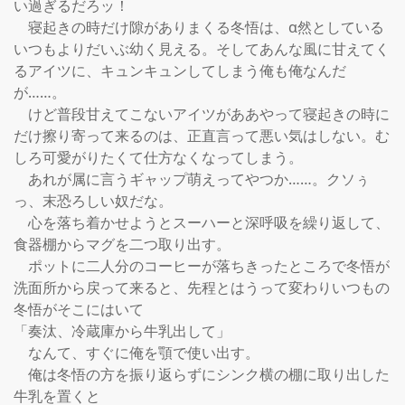
い過ぎるだろッ！

　寝起きの時だけ隙がありまくる冬悟は、α然としている
いつもよりだいぶ幼く見える。そしてあんな風に甘えてく
るアイツに、キュンキュンしてしまう俺も俺なんだ
が……。

　けど普段甘えてこないアイツがああやって寝起きの時に
だけ擦り寄って来るのは、正直言って悪い気はしない。む
しろ可愛がりたくて仕方なくなってしまう。

　あれが属に言うギャップ萌えってやつか……。クソぅ
っ、末恐ろしい奴だな。

　心を落ち着かせようとスーハーと深呼吸を繰り返して、
食器棚からマグを二つ取り出す。

　ポットに二人分のコーヒーが落ちきったところで冬悟が
洗面所から戻って来ると、先程とはうって変わりいつもの
冬悟がそこにはいて

「奏汰、冷蔵庫から牛乳出して」

　なんて、すぐに俺を顎で使い出す。

　俺は冬悟の方を振り返らずにシンク横の棚に取り出した
牛乳を置くと
