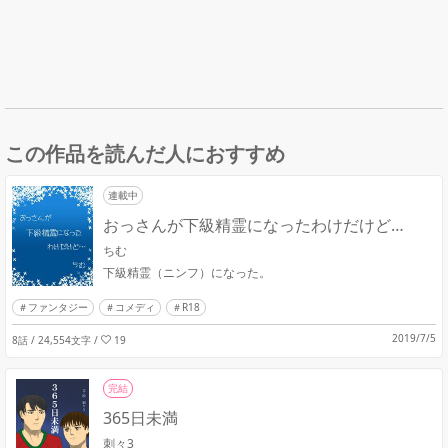
この作品を読んだ人におすすめ
連載中
おっさんが下級精霊になったわけだけど…
ちむ
下級精霊（ニンフ）になった。
ファンタジー
コメディ
R18
2019/7/5
8話 / 24,554文字
/
19
完結
365日未満
刺々3