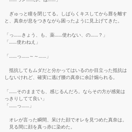
　ぎゅっと瞳を閉じてる。しばらくキスしてから唇を離す
と、真奈が息をつきながら困ったように見上げてきた。

「っ……きょう、も、薬……使わない、の……？」

「……使わねえ」

「……っ……～～……」

　抵抗してもムダだと分かってはいるのか目立った抵抗は
しないけれど、確実に逃げ腰の真奈に余計煽られる。

「……そのままでも、感じるんだろ。ならその方が感覚は
っきりしてて良い」

「……っ……」

　オレが言った瞬間、呆けた顔でオレを見つめた真奈は。

　見る間に顔を真っ赤に染めた。
