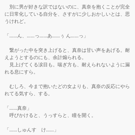
　別に男が好きな訳ではないのに、真奈を抱くことが完全
に日常化している自分を、さすがに少しおかしいとは、思
うけれど。

「……ん、……っ……あ……ぅ ん……っ」

　繋がった中を突き上げると、真奈は甘い声をあげる。耐
えようとするのにも、余計煽られる。

　見上げてくる涙目も。喘ぎ方も、耐えられないように漏
れる息にすら。

　むしろ、今まで抱いたどの女よりも、真奈の反応にやら
れてる気すら、する。

「……真奈」

　呼びかけると、うっすらと、瞳を開く。

「……しゅんす　け……」
