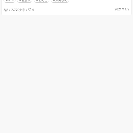
R18
社会人
わんこ
人外攻め
2021/11/2
3話 / 2,770文字
/
4