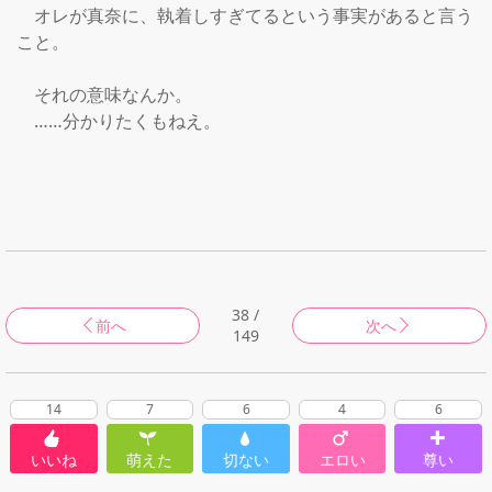
　オレが真奈に、執着しすぎてるという事実があると言う
こと。

　それの意味なんか。

　……分かりたくもねえ。

38 /
前へ
次へ
149
14
7
6
4
6
いいね
萌えた
切ない
エロい
尊い