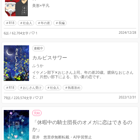
美形×平凡
R18
社会人
年の差
長編
2024/12/28
6話 / 62,704文字
/
1
連載中
カルピスサワー
ふうか
イケメン部下✕おじさん上司。年の差20歳。臆病なおじさん
と、片想い部下による、甘い夏の恋です。
R18
おじさん受け
社会人
執着攻め
2022/12/31
79話 / 220,574文字
/
27
完結
「休暇中の騎士団長のオメガに恋はできるの
か」
星井 悠里@無断転載・AI学習禁止