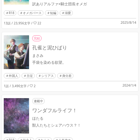
訳ありアルファ×騎士団長オメガ
R18
オメガバース
短編
溺愛
2025/8/14
13話 / 23,956文字
/
22
完結
孔雀と泥ひばり
まさみ
手袋を染める欲望。
外国人
主従
シリアス
身分差
2024/1/4
1話 / 3,490文字
/
2
連載中
ワンダフルライフ！
ほたる
獣人たちとシェアハウス？！