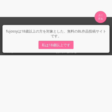
上に

fujossyについて
fujossyは18歳以上の方を対象とした、無料のBL作品投稿サイト
です。
運営会社
fujossy運営ブログ
私は18歳以上です
ヘルプ
お問い合わせ
ガイドライン
ガイドライン（投稿者）
ガイドライン（出版社）
初めての方に／安心安全への取り組み
fujossyをより楽しむために