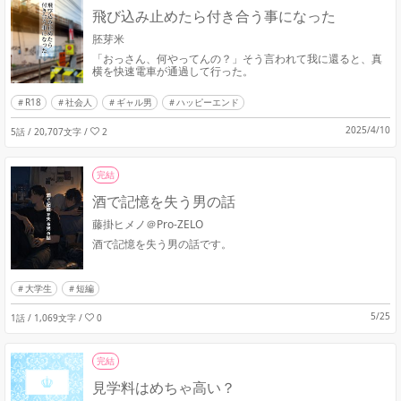
飛び込み止めたら付き合う事になった
胚芽米
「おっさん、何やってんの？」そう言われて我に還ると、真
横を快速電車が通過して行った。
R18
社会人
ギャル男
ハッピーエンド
2025/4/10
5話 / 20,707文字
/
2
完結
酒で記憶を失う男の話
藤掛ヒメノ＠Pro-ZELO
酒で記憶を失う男の話です。
大学生
短編
5/25
1話 / 1,069文字
/
0
完結
見学料はめちゃ高い？