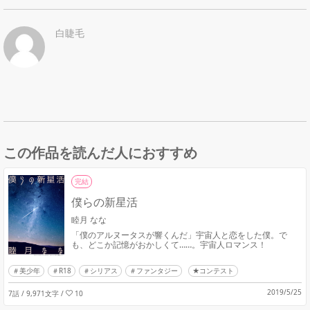
白睫毛
この作品を読んだ人におすすめ
完結
僕らの新星活
睦月 なな
「僕のアルヌータスが響くんだ」宇宙人と恋をした僕。で
も、どこか記憶がおかしくて……。宇宙人ロマンス！
美少年
R18
シリアス
ファンタジー
★コンテスト
2019/5/25
7話 / 9,971文字
/
10