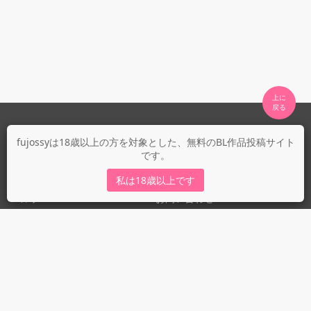
上に

fujossyについて
fujossyは18歳以上の方を対象とした、無料のBL作品投稿サイト
です。
運営会社
fujossy運営ブログ
私は18歳以上です
ヘルプ
お問い合わせ
ガイドライン