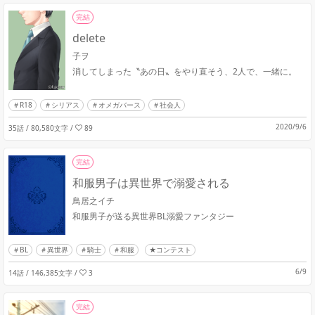
完結
delete
子ヲ
消してしまった〝あの日〟をやり直そう、2人で、一緒に。
R18
シリアス
オメガバース
社会人
2020/9/6
35話 / 80,580文字
/
89
完結
和服男子は異世界で溺愛される
鳥居之イチ
和服男子が送る異世界BL溺愛ファンタジー
BL
異世界
騎士
和服
★コンテスト
6/9
14話 / 146,385文字
/
3
完結