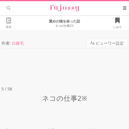
重めの猫を拾った話
ネコの仕事2※
目次
しおり
作者:
白睫毛
ビューワー設定
5 / 58
ネコの仕事2※