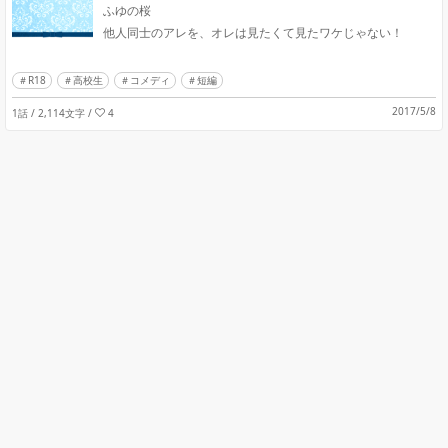
ふゆの桜
他人同士のアレを、オレは見たくて見たワケじゃない！
R18
高校生
コメディ
短編
2017/5/8
1話 / 2,114文字
/
4