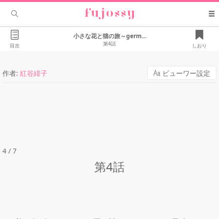
小さな花と猫の旅～germ...
第4話
目次
しおり
作者:
紅谷緋子
ビューワー設定
4 / 7
第4話