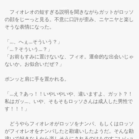
　フィオレオの短すぎる説明を聞きながらガットがロッソ
の顔をじーっと見る。不意に口許が歪み、ニヤニヤと楽し
そうな表情になった。

「…、へぇ…そういう？」

「…？そういう…？」

「お前もすみに置けないな、フィオ。運命的な出会いじゃ
ないか。お似合いだぜ？」

ポンッと肩に手を置かれる。

「…え？あっ！！いやいやいや、違いますよ、ガット？！
私はガッ…、いや、そもそもロッソさんは成人した男性で
す！！！」

　どうやらフィオレオがロッソをナンパ、もしくはロッソ
がフィオレオをナンパしたと勘違いしたようだ。そんな勘
違いで好きな人から楽しそうにされるのはものすごいショ