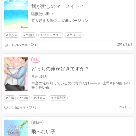
我が愛しのマーメイド♂
猛獣使い田中
皆大好き人魚姫……のBLバージョン
美少年
外国人
ファンタジー
コメディ
2019/12/1
9話 / 15,922文字
/
4
完結
どっちの俺が好きですか？
草津 玲緒
本当の俺を知っているのは貴方だけ――ドS上司×ドМ部下の
熱く長い夜
R18
短編
社会人
上司部下
2021/3/6
3話 / 9,482文字
/
57
連載中
飛べない子