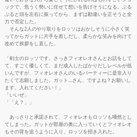
ックで、危うく勢いに任せて想いを告げそうになる。ぶる
ぶると頭を左右に振ってから、まずは勘違いを正そうと全
力で否定した。

　そんな2人のやり取りをロッソはおかしそうに小さく笑
ってからガットに片手を差しだし、柔らかな笑みを向けて
改めて挨拶をし直した。

「剣士のロッソです。さっきフィオレオさんとお話をして
て、すごく優しくて。まだ成人したばかりだしレベルが低
いんですが、フィオレオさんのいるパーティーに是非入り
たくて志願しました。ガット…さん、ですよね？お願いし
ます。入れてください！」

「いいぜ」

「「え？」」

　あっさりと承諾されて、フィオレオもロッソも唖然とし
てしまった。ガットが部屋の奥に入っていくとフィオレオ
もその背を追うように入り、ロッソを招き入れた。
