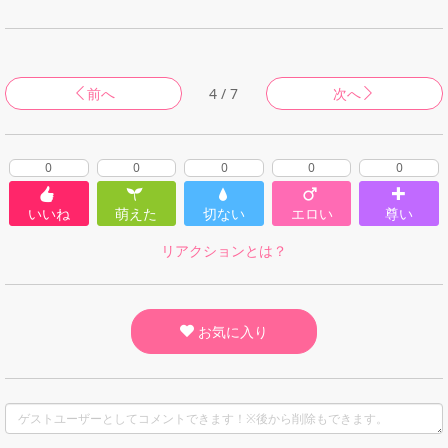
前へ
4 / 7
次へ
0
0
0
0
0
いいね
萌えた
切ない
エロい
尊い
リアクションとは？
お気に入り