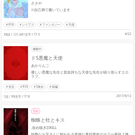
ささや
※自己満で書いています
R18
シリアス
ファンタジー
天使
4/22
39話 / 121,661文字
/
3
連載中
ドS悪魔と天使
あかりんご
優しい悪魔な先生と貧血持ちな天使な先生が繰り巡らすエロ
ラブ。
先生
R18
S攻め
短編
2017/9/12
1話 / 99文字
/
8
完結
蜘蛛と牡とキス
.攻め喘ぎZIKILL
妖艶なお兄さんに飼われる孤独な童顔青年のホラー風味？微