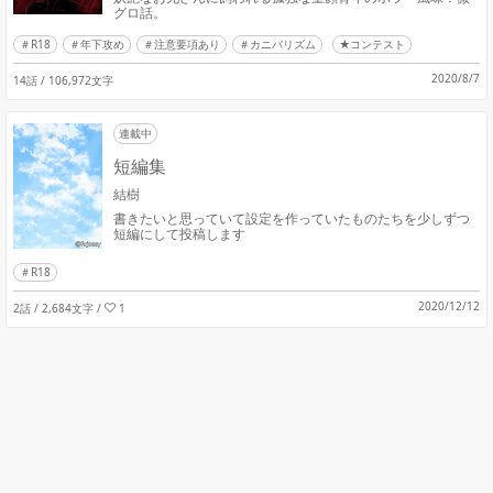
グロ話。
R18
年下攻め
注意要項あり
カニバリズム
★コンテスト
2020/8/7
14話 / 106,972文字
連載中
短編集
結樹
書きたいと思っていて設定を作っていたものたちを少しずつ
短編にして投稿します
R18
2020/12/12
2話 / 2,684文字
/
1