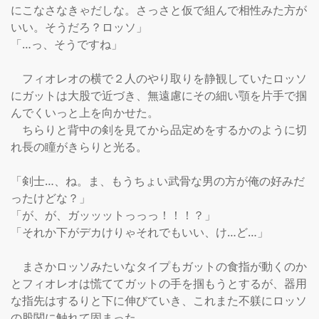
にこなさなきゃだしな。さっさと仮で組んで相性みた方が
いい。そうだろ？ロッソ」

「…っ、そうですね」

　フィオレオの横で２人のやり取りを静観していたロッソ
にガットは大股で近づき、無遠慮にその細い顎を片手で掴
んでくいっと上を向かせた。

　ちらりと背中の剣を見てから品定めをするかのように切
れ長の瞳がきらりと光る。

「剣士…、ね。ま、もうちょい武骨な男の方が俺の好みだ
ったけどな？」

「が、が、ガッッットっっっ！！！？」

「それか下がデカけりゃそれでもいい、け…ど…」

　まさかロッソみたいなタイプもガットの食指が動くのか
とフィオレオは慌ててガットの手を掴もうとするが、器用
な指先はするりと下に伸びていき、これまた不躾にロッソ
の股関に触れて固まった。
