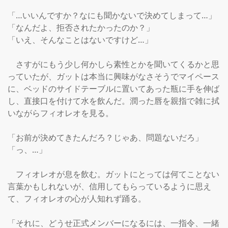
「…いいんですか？なにも聞かないで決めてしまって…」

「なんだよ、拒否されたかったのか？」

「いえ、そんなことはないですけど…」

　さすがにもう少し何かしら素性とかを聞いてくるかと思
っていたが、ガットは本当に興味がなさそうでマイペース
に、ベッドのサイドテーブルに置いてあった瓶に手を伸ば
し、直接口を付けて水を飲んだ。潤った唇を親指で雑に拭
いながらフィオレオを見る。

「お前が決めてきたんだろ？じゃあ、問題ないだろ」

「っ、…」

　フィオレオが息を飲む。ガットにとっては何てことない
言葉かもしれないが、信用してもらっているように思え
て、フィオレオの心が人知れず踊る。

「それに、どうせ正式メンバーになるには、一指令、一緒