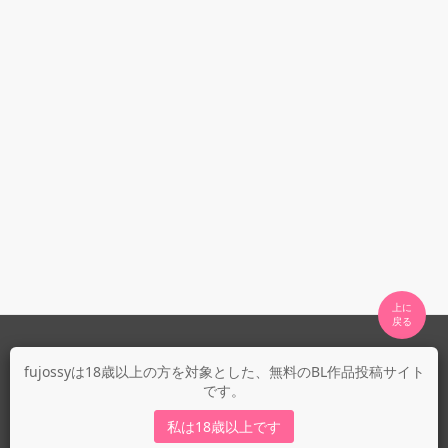
上に

fujossyについて
fujossyは18歳以上の方を対象とした、無料のBL作品投稿サイト
です。
運営会社
fujossy運営ブログ
私は18歳以上です